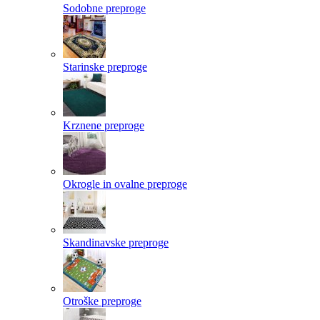
Sodobne preproge
Starinske preproge
Krznene preproge
Okrogle in ovalne preproge
Skandinavske preproge
Otroške preproge