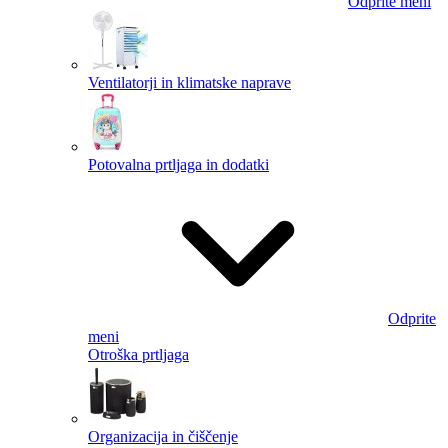
Odprite meni
Ventilatorji in klimatske naprave
Potovalna prtljaga in dodatki
Odprite
meni
Otroška prtljaga
Organizacija in čiščenje