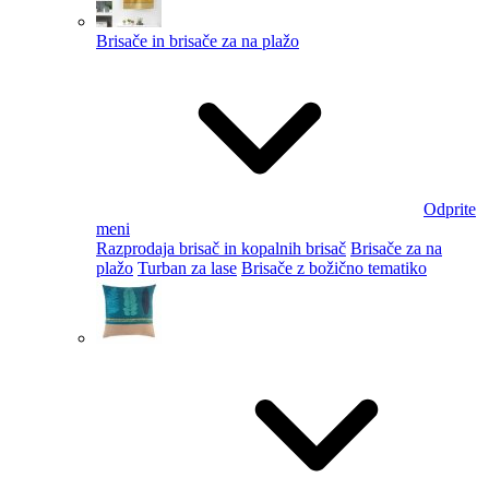
Brisače in brisače za na plažo
Odprite
meni
Razprodaja brisač in kopalnih brisač
Brisače za na
plažo
Turban za lase
Brisače z božično tematiko