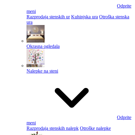
Odprite
meni
Razprodaja stenskih ur
Kuhinjska ura
Otroška stenska
ura
Okrasna ogledala
Nalepke na steni
Odprite
meni
Razprodaja stenskih nalepk
Otroške nalepke