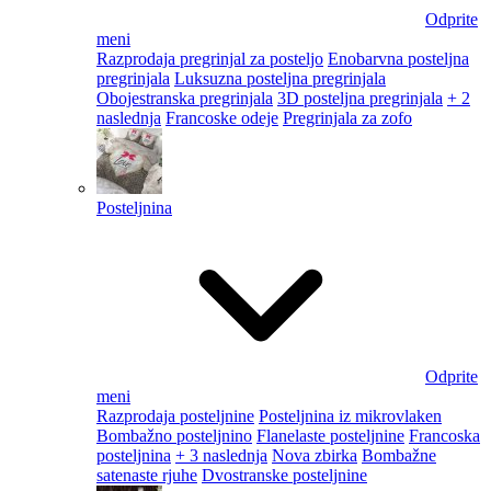
Odprite
meni
Razprodaja pregrinjal za posteljo
Enobarvna posteljna
pregrinjala
Luksuzna posteljna pregrinjala
Obojestranska pregrinjala
3D posteljna pregrinjala
+ 2
naslednja
Francoske odeje
Pregrinjala za zofo
Posteljnina
Odprite
meni
Razprodaja posteljnine
Posteljnina iz mikrovlaken
Bombažno posteljnino
Flanelaste posteljnine
Francoska
posteljnina
+ 3 naslednja
Nova zbirka
Bombažne
satenaste rjuhe
Dvostranske posteljnine