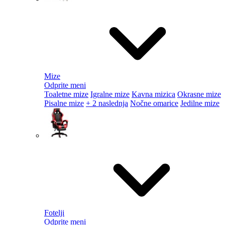
Mize
Odprite meni
Toaletne mize
Igralne mize
Kavna mizica
Okrasne mize
Pisalne mize
+ 2 naslednja
Nočne omarice
Jedilne mize
Fotelji
Odprite meni