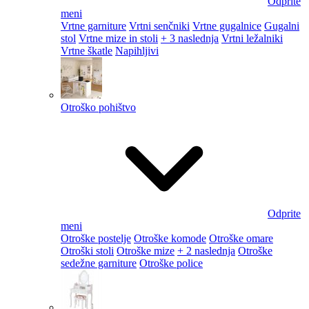
Odprite
meni
Vrtne garniture
Vrtni senčniki
Vrtne gugalnice
Gugalni
stol
Vrtne mize in stoli
+ 3 naslednja
Vrtni ležalniki
Vrtne škatle
Napihljivi
Otroško pohištvo
Odprite
meni
Otroške postelje
Otroške komode
Otroške omare
Otroški stoli
Otroške mize
+ 2 naslednja
Otroške
sedežne garniture
Otroške police