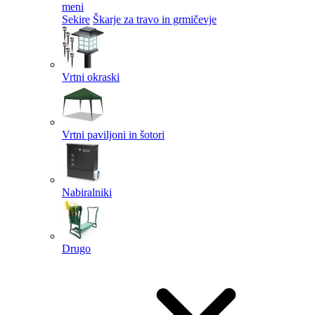
meni
Sekire
Škarje za travo in grmičevje
Vrtni okraski
Vrtni paviljoni in šotori
Nabiralniki
Drugo