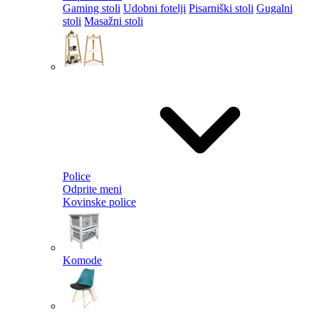
Gaming stoli
Udobni fotelji
Pisarniški stoli
Gugalni
stoli
Masažni stoli
Police
Odprite meni
Kovinske police
Komode