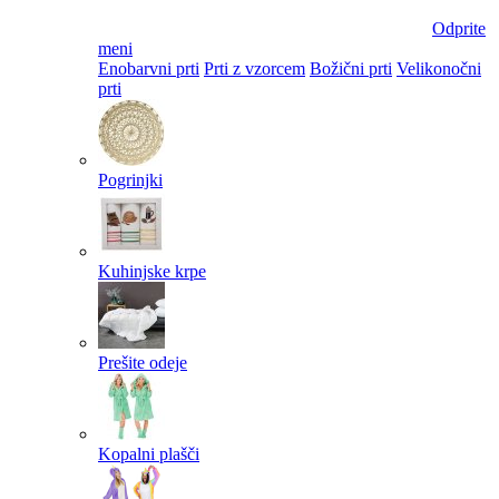
Odprite
meni
Enobarvni prti
Prti z vzorcem
Božični prti
Velikonočni
prti​
Pogrinjki
Kuhinjske krpe
Prešite odeje
Kopalni plašči