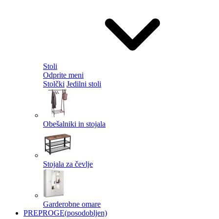
Stoli
Odprite meni
Stolčki
Jedilni stoli
Obešalniki in stojala
Stojala za čevlje
Garderobne omare
PREPROGE
(posodobljen)