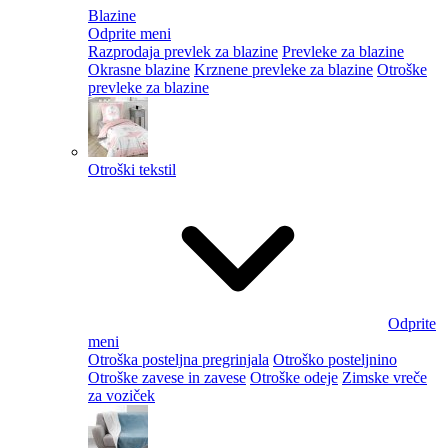
Blazine
Odprite meni
Razprodaja prevlek za blazine
Prevleke za blazine
Okrasne blazine
Krznene prevleke za blazine
Otroške
prevleke za blazine
Otroški tekstil
Odprite
meni
Otroška posteljna pregrinjala
Otroško posteljnino
Otroške zavese in zavese
Otroške odeje
Zimske vreče
za voziček