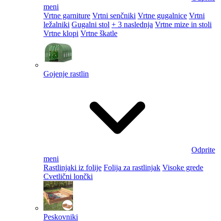
meni
Vrtne garniture
Vrtni senčniki
Vrtne gugalnice
Vrtni
ležalniki
Gugalni stol
+ 3 naslednja
Vrtne mize in stoli
Vrtne klopi
Vrtne škatle
Gojenje rastlin
Odprite
meni
Rastlinjaki iz folije
Folija za rastlinjak
Visoke grede
Cvetlični lončki
Peskovniki