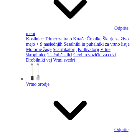
Odprite
meni
Kosilnice
Trimer za trato
Krtače
Črpalke
Škarje za živo
mejo
+ 9 naslednjih
Sesalniki in puhalniki za vrtno listje
Motorne žage
Scarifikatorji
Kultivatorji
Vrtne
škropilnice
Tlačni čistilci
Cevi in vozički za cevi
Drobilniki vej
Vrtni svedri
Vrtno orodje
Odprite