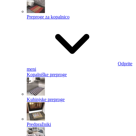
Preproge za kopalnico
Odprite
meni
Kopalniške preproge
Kuhinjske preproge
Predpražniki