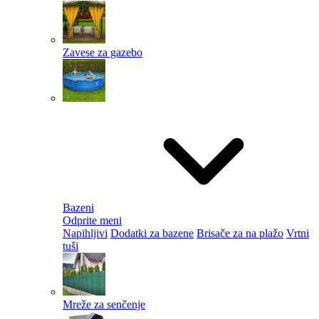
Zavese za gazebo
Bazeni
Odprite meni
Napihljivi
Dodatki za bazene
Brisače za na plažo
Vrtni
tuši
Mreže za senčenje