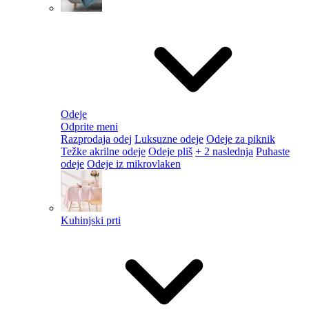
Odeje
Odprite meni
Razprodaja odej
Luksuzne odeje
Odeje za piknik
Težke akrilne odeje
Odeje pliš
+ 2 naslednja
Puhaste
odeje
Odeje iz mikrovlaken
Kuhinjski prti