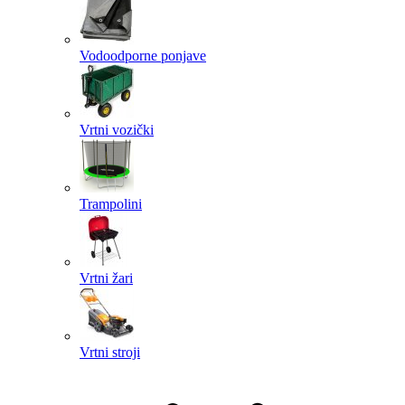
Vodoodporne ponjave
Vrtni vozički
Trampolini
Vrtni žari
Vrtni stroji