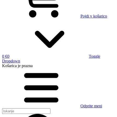
Pojdi v košarico
0 €
0
Toggle
Dropdown
Košarica
je prazna
Odprite meni