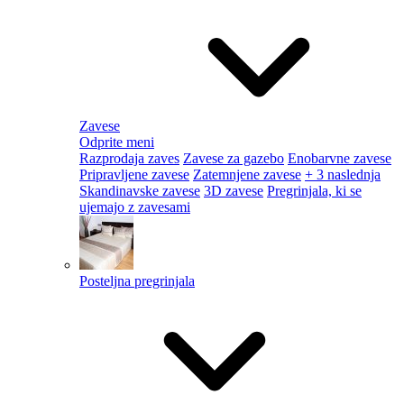
Zavese
Odprite meni
Razprodaja zaves
Zavese za gazebo
Enobarvne zavese
Pripravljene zavese
Zatemnjene zavese
+ 3 naslednja
Skandinavske zavese
3D zavese
Pregrinjala, ki se
ujemajo z zavesami
Posteljna pregrinjala