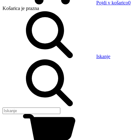
Pojdi v košarico
0
Košarica
je prazna
Iskanje