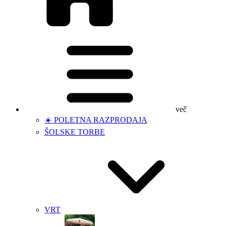
več
☀️ POLETNA RAZPRODAJA
ŠOLSKE TORBE
VRT