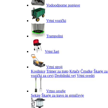
Vodoodporne ponjave
Vrtni vozički
Trampolini
Vrtni žari
Vrtni stroji
Kosilnice
Trimer za trato
Krtače
Črpalke
Škarje za
vozički za cevi
Drobilniki vej
Vrtni svedri
Vrtno orodje
Sekire
Škarje za travo in grmičevje