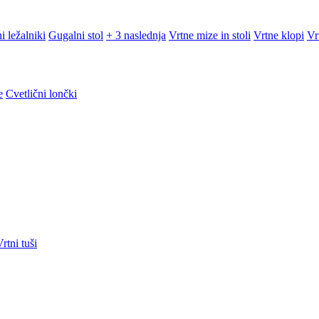
i ležalniki
Gugalni stol
+ 3 naslednja
Vrtne mize in stoli
Vrtne klopi
Vr
e
Cvetlični lončki
rtni tuši