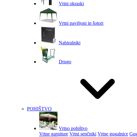
Vrtni okraski
Vrtni paviljoni in šotori
Nabiralniki
Drugo
POHIŠTVO
Vrtno pohištvo
Vrtne garniture
Vrtni senčniki
Vrtne gugalnice
Gug