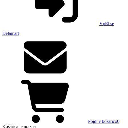
Vpiši se
Delamart
Pojdi v košarico
0
Košarica
je prazna