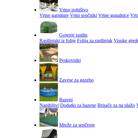
Vrtno pohištvo
Vrtne garniture
Vrtni senčniki
Vrtne gugalnice
Vrtn
Gojenje rastlin
Rastlinjaki iz folije
Folija za rastlinjak
Visoke gred
Peskovniki
Zavese za gazebo
Bazeni
Napihljivi
Dodatki za bazene
Brisače za na plažo
V
Mreže za senčenje