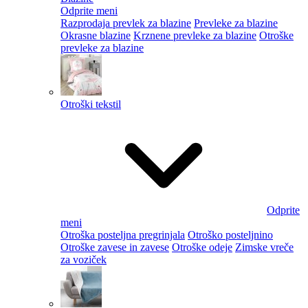
Odprite meni
Razprodaja prevlek za blazine
Prevleke za blazine
Okrasne blazine
Krznene prevleke za blazine
Otroške
prevleke za blazine
Otroški tekstil
Odprite
meni
Otroška posteljna pregrinjala
Otroško posteljnino
Otroške zavese in zavese
Otroške odeje
Zimske vreče
za voziček