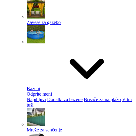
Zavese za gazebo
Bazeni
Odprite meni
Napihljivi
Dodatki za bazene
Brisače za na plažo
Vrtni
tuši
Mreže za senčenje