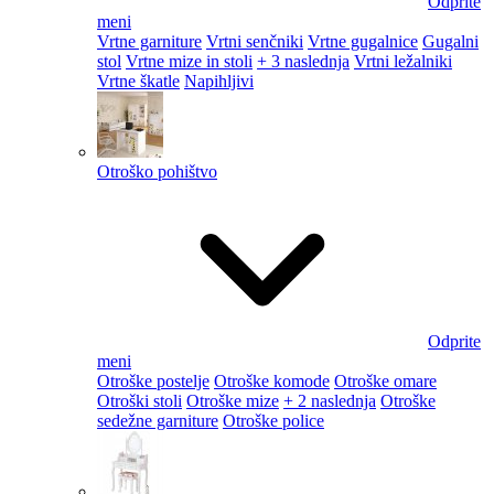
Odprite
meni
Vrtne garniture
Vrtni senčniki
Vrtne gugalnice
Gugalni
stol
Vrtne mize in stoli
+ 3 naslednja
Vrtni ležalniki
Vrtne škatle
Napihljivi
Otroško pohištvo
Odprite
meni
Otroške postelje
Otroške komode
Otroške omare
Otroški stoli
Otroške mize
+ 2 naslednja
Otroške
sedežne garniture
Otroške police