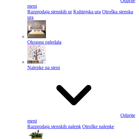
Odprite
meni
Razprodaja stenskih ur
Kuhinjska ura
Otroška stenska
ura
Okrasna ogledala
Nalepke na steni
Odprite
meni
Razprodaja stenskih nalepk
Otroške nalepke