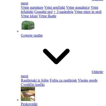
meni
Vrtne garniture
Vrtni senčniki
Vrtne gugalnice
Vrtni
ležalniki
Gugalni stol
+ 3 naslednja
Vrtne mize in stoli
Vrtne klopi
Vrtne škatle
Gojenje rastlin
Odprite
meni
Rastlinjaki iz folije
Folija za rastlinjak
Visoke grede
Cvetlični lončki
Peskovniki