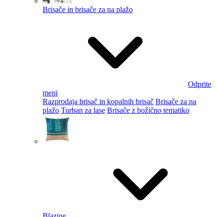
Brisače in brisače za na plažo
Odprite
meni
Razprodaja brisač in kopalnih brisač
Brisače za na
plažo
Turban za lase
Brisače z božično tematiko
Blazine