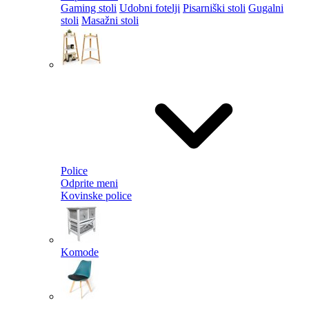
Gaming stoli
Udobni fotelji
Pisarniški stoli
Gugalni
stoli
Masažni stoli
Police
Odprite meni
Kovinske police
Komode