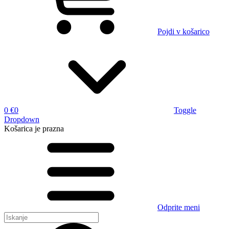
Pojdi v košarico
0 €
0
Toggle
Dropdown
Košarica
je prazna
Odprite meni