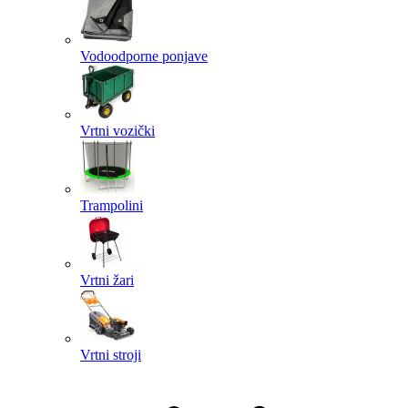
Vodoodporne ponjave
Vrtni vozički
Trampolini
Vrtni žari
Vrtni stroji