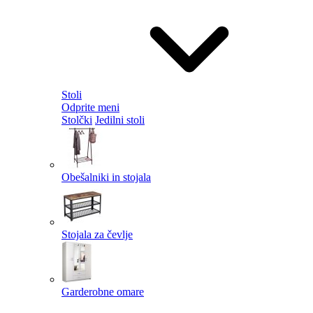
Stoli
Odprite meni
Stolčki
Jedilni stoli
Obešalniki in stojala
Stojala za čevlje
Garderobne omare