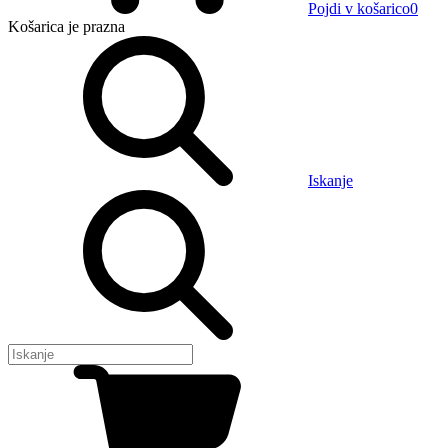
Pojdi v košarico
0
Košarica
je prazna
Iskanje