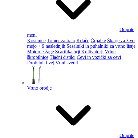
Odprite
meni
Kosilnice
Trimer za trato
Krtače
Črpalke
Škarje za živo
mejo
+ 9 naslednjih
Sesalniki in puhalniki za vrtno listje
Motorne žage
Scarifikatorji
Kultivatorji
Vrtne
škropilnice
Tlačni čistilci
Cevi in vozički za cevi
Drobilniki vej
Vrtni svedri
Vrtno orodje
Odprite