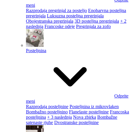
meni
Razprodaja pregrinjal za posteljo
Enobarvna posteljna
pregrinjala
Luksuzna posteljna pregrinjala
Obojestranska pregrinjala
3D posteljna pregrinjala
+ 2
naslednja
Francoske odeje
Pregrinjala za zofo
Posteljnina
Odprite
meni
Razprodaja posteljnine
Posteljnina iz mikrovlaken
Bombažno posteljnino
Flanelaste posteljnine
Francoska
posteljnina
+ 3 naslednja
Nova zbirka
Bombažne
satenaste rjuhe
Dvostranske posteljnine