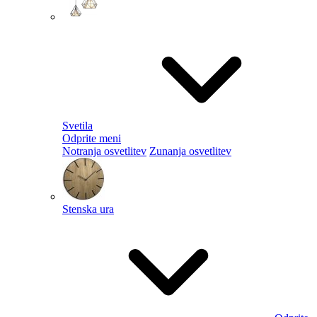
Svetila
Odprite meni
Notranja osvetlitev
Zunanja osvetlitev
Stenska ura