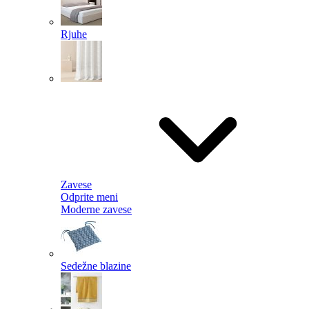
Rjuhe
Zavese
Odprite meni
Moderne zavese
Sedežne blazine