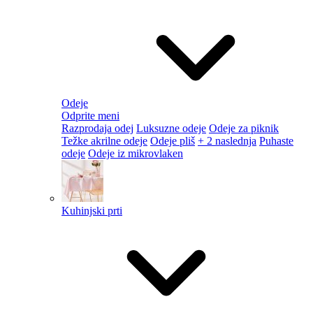
Odeje
Odprite meni
Razprodaja odej
Luksuzne odeje
Odeje za piknik
Težke akrilne odeje
Odeje pliš
+ 2 naslednja
Puhaste
odeje
Odeje iz mikrovlaken
Kuhinjski prti