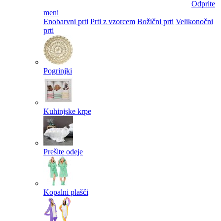
Odprite
meni
Enobarvni prti
Prti z vzorcem
Božični prti
Velikonočni
prti​
Pogrinjki
Kuhinjske krpe
Prešite odeje
Kopalni plašči