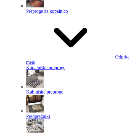
Preproge za kopalnico
Odprite
meni
Kopalniške preproge
Kuhinjske preproge
Predpražniki