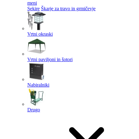
meni
Sekire
Škarje za travo in grmičevje
Vrtni okraski
Vrtni paviljoni in šotori
Nabiralniki
Drugo