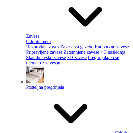
Zavese
Odprite meni
Razprodaja zaves
Zavese za gazebo
Enobarvne zavese
Pripravljene zavese
Zatemnjene zavese
+ 3 naslednja
Skandinavske zavese
3D zavese
Pregrinjala, ki se
ujemajo z zavesami
Posteljna pregrinjala
Odprite