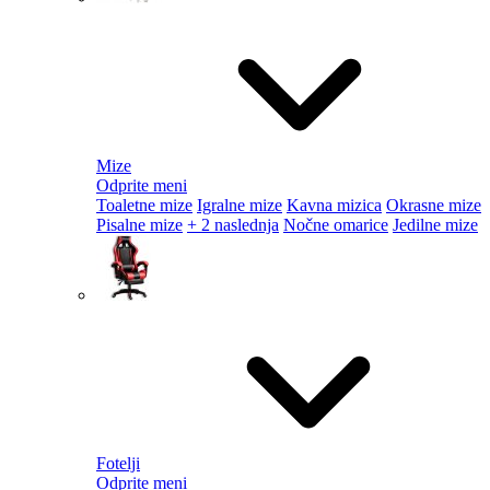
Mize
Odprite meni
Toaletne mize
Igralne mize
Kavna mizica
Okrasne mize
Pisalne mize
+ 2 naslednja
Nočne omarice
Jedilne mize
Fotelji
Odprite meni