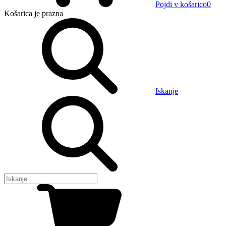
Pojdi v košarico
0
Košarica
je prazna
Iskanje