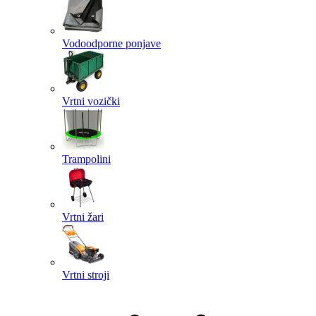
Vodoodporne ponjave
Vrtni vozički
Trampolini
Vrtni žari
Vrtni stroji