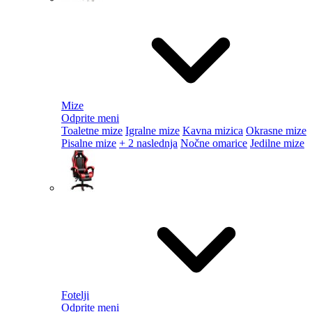
Mize
Odprite meni
Toaletne mize
Igralne mize
Kavna mizica
Okrasne mize
Pisalne mize
+ 2 naslednja
Nočne omarice
Jedilne mize
Fotelji
Odprite meni