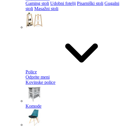
Gaming stoli
Udobni fotelji
Pisarniški stoli
Gugalni
stoli
Masažni stoli
Police
Odprite meni
Kovinske police
Komode