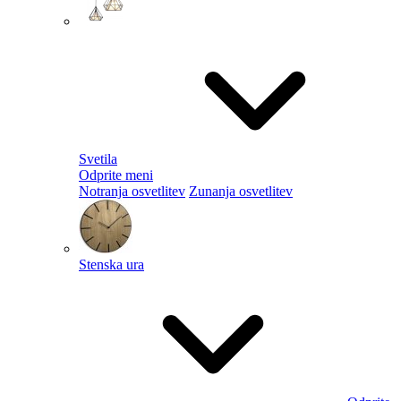
Svetila
Odprite meni
Notranja osvetlitev
Zunanja osvetlitev
Stenska ura