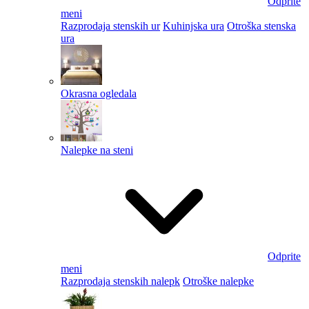
Odprite
meni
Razprodaja stenskih ur
Kuhinjska ura
Otroška stenska
ura
Okrasna ogledala
Nalepke na steni
Odprite
meni
Razprodaja stenskih nalepk
Otroške nalepke