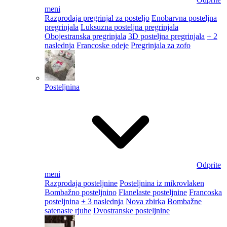
meni
Razprodaja pregrinjal za posteljo
Enobarvna posteljna
pregrinjala
Luksuzna posteljna pregrinjala
Obojestranska pregrinjala
3D posteljna pregrinjala
+ 2
naslednja
Francoske odeje
Pregrinjala za zofo
Posteljnina
Odprite
meni
Razprodaja posteljnine
Posteljnina iz mikrovlaken
Bombažno posteljnino
Flanelaste posteljnine
Francoska
posteljnina
+ 3 naslednja
Nova zbirka
Bombažne
satenaste rjuhe
Dvostranske posteljnine