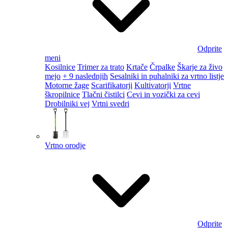
Odprite
meni
Kosilnice
Trimer za trato
Krtače
Črpalke
Škarje za živo
mejo
+ 9 naslednjih
Sesalniki in puhalniki za vrtno listje
Motorne žage
Scarifikatorji
Kultivatorji
Vrtne
škropilnice
Tlačni čistilci
Cevi in vozički za cevi
Drobilniki vej
Vrtni svedri
Vrtno orodje
Odprite