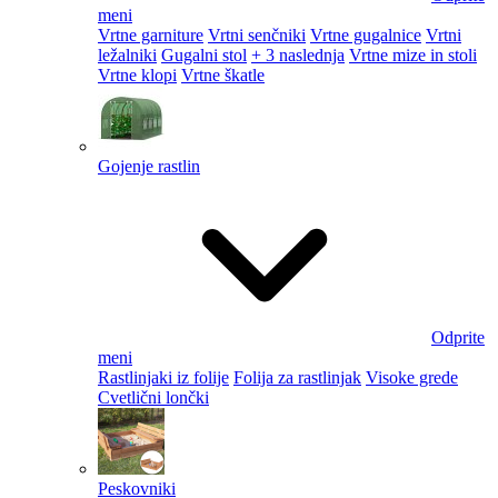
meni
Vrtne garniture
Vrtni senčniki
Vrtne gugalnice
Vrtni
ležalniki
Gugalni stol
+ 3 naslednja
Vrtne mize in stoli
Vrtne klopi
Vrtne škatle
Gojenje rastlin
Odprite
meni
Rastlinjaki iz folije
Folija za rastlinjak
Visoke grede
Cvetlični lončki
Peskovniki