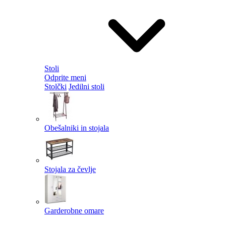
Stoli
Odprite meni
Stolčki
Jedilni stoli
Obešalniki in stojala
Stojala za čevlje
Garderobne omare