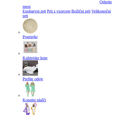
Odprite
meni
Enobarvni prti
Prti z vzorcem
Božični prti
Velikonočni
prti​
Pogrinjki
Kuhinjske krpe
Prešite odeje
Kopalni plašči