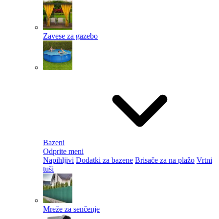
Zavese za gazebo
Bazeni
Odprite meni
Napihljivi
Dodatki za bazene
Brisače za na plažo
Vrtni
tuši
Mreže za senčenje