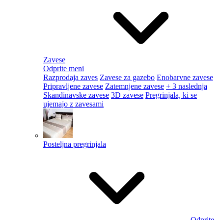
Zavese
Odprite meni
Razprodaja zaves
Zavese za gazebo
Enobarvne zavese
Pripravljene zavese
Zatemnjene zavese
+ 3 naslednja
Skandinavske zavese
3D zavese
Pregrinjala, ki se
ujemajo z zavesami
Posteljna pregrinjala
Odprite