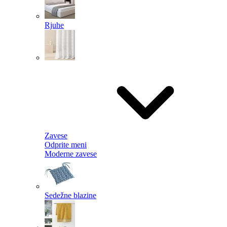
Rjuhe
Zavese
Odprite meni
Moderne zavese
Sedežne blazine