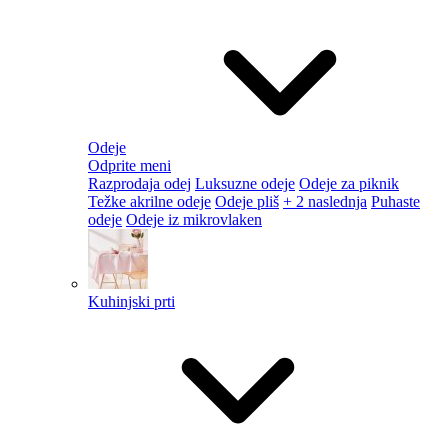
Odeje
Odprite meni
Razprodaja odej
Luksuzne odeje
Odeje za piknik
Težke akrilne odeje
Odeje pliš
+ 2 naslednja
Puhaste
odeje
Odeje iz mikrovlaken
Kuhinjski prti