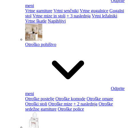
Odprite
meni
Vrtne garniture
Vrtni senčniki
Vrtne gugalnice
Gugalni
stol
Vrtne mize in stoli
+ 3 naslednja
Vrtni ležalniki
Vrtne škatle
Napihljivi
Otroško pohištvo
Odprite
meni
Otroške postelje
Otroške komode
Otroške omare
Otroški stoli
Otroške mize
+ 2 naslednja
Otroške
sedežne garniture
Otroške police