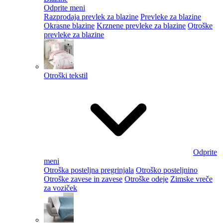
Odprite meni
Razprodaja prevlek za blazine
Prevleke za blazine
Okrasne blazine
Krznene prevleke za blazine
Otroške
prevleke za blazine
Otroški tekstil
Odprite
meni
Otroška posteljna pregrinjala
Otroško posteljnino
Otroške zavese in zavese
Otroške odeje
Zimske vreče
za voziček