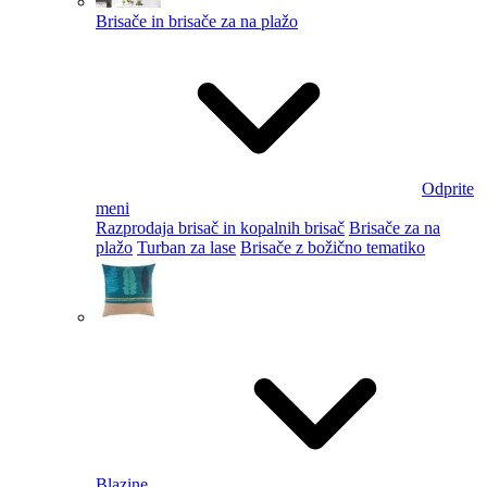
Brisače in brisače za na plažo
Odprite
meni
Razprodaja brisač in kopalnih brisač
Brisače za na
plažo
Turban za lase
Brisače z božično tematiko
Blazine