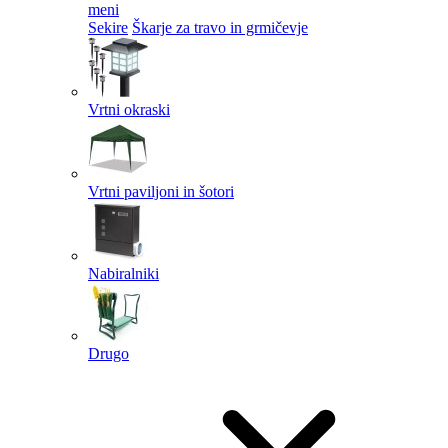
meni
Sekire
Škarje za travo in grmičevje
Vrtni okraski
Vrtni paviljoni in šotori
Nabiralniki
Drugo