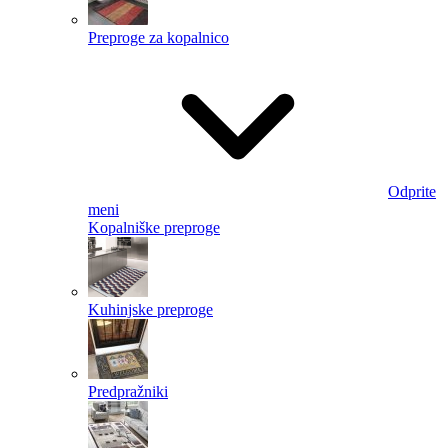
Preproge za kopalnico
Odprite
meni
Kopalniške preproge
Kuhinjske preproge
Predpražniki