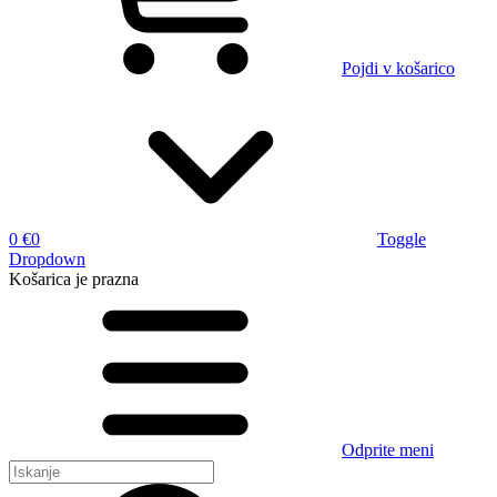
Pojdi v košarico
0 €
0
Toggle
Dropdown
Košarica
je prazna
Odprite meni