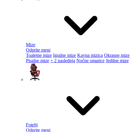
Mize
Odprite meni
Toaletne mize
Igralne mize
Kavna mizica
Okrasne mize
Pisalne mize
+ 2 naslednja
Nočne omarice
Jedilne mize
Fotelji
Odprite meni