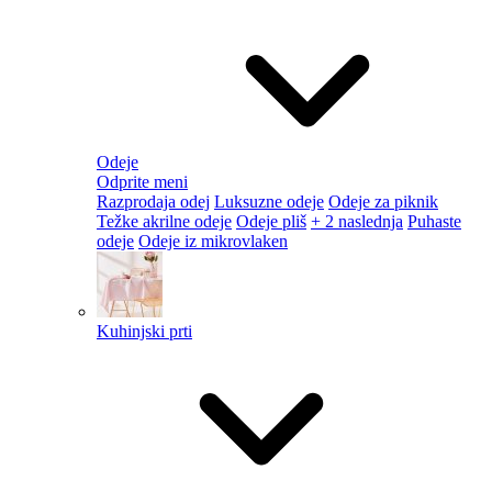
Odeje
Odprite meni
Razprodaja odej
Luksuzne odeje
Odeje za piknik
Težke akrilne odeje
Odeje pliš
+ 2 naslednja
Puhaste
odeje
Odeje iz mikrovlaken
Kuhinjski prti