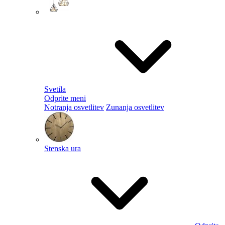
Svetila
Odprite meni
Notranja osvetlitev
Zunanja osvetlitev
Stenska ura