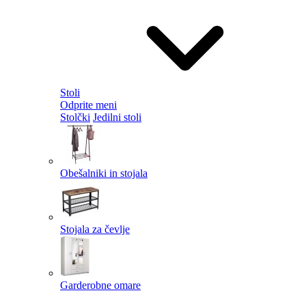
Stoli
Odprite meni
Stolčki
Jedilni stoli
Obešalniki in stojala
Stojala za čevlje
Garderobne omare