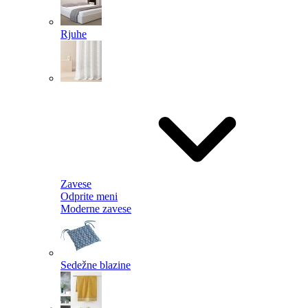
Rjuhe
Zavese
Odprite meni
Moderne zavese
Sedežne blazine