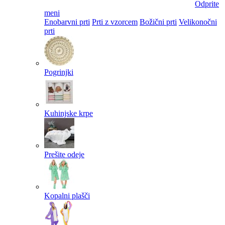
Odprite
meni
Enobarvni prti
Prti z vzorcem
Božični prti
Velikonočni
prti​
Pogrinjki
Kuhinjske krpe
Prešite odeje
Kopalni plašči