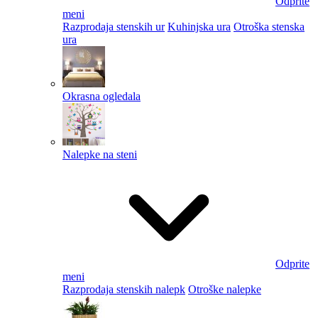
Odprite
meni
Razprodaja stenskih ur
Kuhinjska ura
Otroška stenska
ura
Okrasna ogledala
Nalepke na steni
Odprite
meni
Razprodaja stenskih nalepk
Otroške nalepke