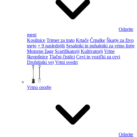
Odprite
meni
Kosilnice
Trimer za trato
Krtače
Črpalke
Škarje za živo
mejo
+ 9 naslednjih
Sesalniki in puhalniki za vrtno listje
Motorne žage
Scarifikatorji
Kultivatorji
Vrtne
škropilnice
Tlačni čistilci
Cevi in vozički za cevi
Drobilniki vej
Vrtni svedri
Vrtno orodje
Odprite