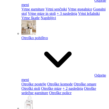
Odprite
meni
Vrtne garniture
Vrtni senčniki
Vrtne gugalnice
Gugalni
stol
Vrtne mize in stoli
+ 3 naslednja
Vrtni ležalniki
Vrtne škatle
Napihljivi
Otroško pohištvo
Odprite
meni
Otroške postelje
Otroške komode
Otroške omare
Otroški stoli
Otroške mize
+ 2 naslednja
Otroške
sedežne garniture
Otroške police