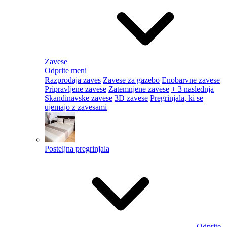
Zavese
Odprite meni
Razprodaja zaves
Zavese za gazebo
Enobarvne zavese
Pripravljene zavese
Zatemnjene zavese
+ 3 naslednja
Skandinavske zavese
3D zavese
Pregrinjala, ki se
ujemajo z zavesami
Posteljna pregrinjala
Odprite