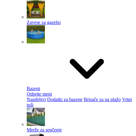
Zavese za gazebo
Bazeni
Odprite meni
Napihljivi
Dodatki za bazene
Brisače za na plažo
Vrtni
tuši
Mreže za senčenje