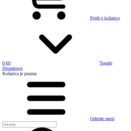
Pojdi v košarico
0 €
0
Toggle
Dropdown
Košarica
je prazna
Odprite meni