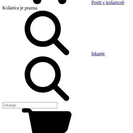
Pojdi v košarico
0
Košarica
je prazna
Iskanje