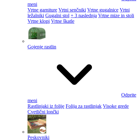
meni
Vrtne garniture
Vrtni senčniki
Vrtne gugalnice
Vrtni
ležalniki
Gugalni stol
+ 3 naslednja
Vrtne mize in stoli
Vrtne klopi
Vrtne škatle
Gojenje rastlin
Odprite
meni
Rastlinjaki iz folije
Folija za rastlinjak
Visoke grede
Cvetlični lončki
Peskovniki