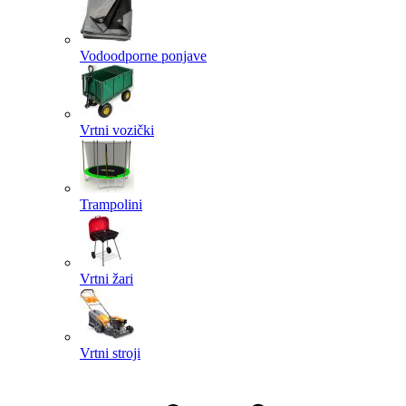
Vodoodporne ponjave
Vrtni vozički
Trampolini
Vrtni žari
Vrtni stroji