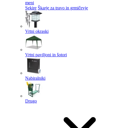
meni
Sekire
Škarje za travo in grmičevje
Vrtni okraski
Vrtni paviljoni in šotori
Nabiralniki
Drugo