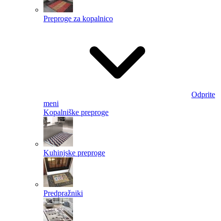
Preproge za kopalnico
Odprite
meni
Kopalniške preproge
Kuhinjske preproge
Predpražniki