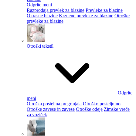
Odprite meni
Razprodaja prevlek za blazine
Prevleke za blazine
Okrasne blazine
Krznene prevleke za blazine
Otroške
prevleke za blazine
Otroški tekstil
Odprite
meni
Otroška posteljna pregrinjala
Otroško posteljnino
Otroške zavese in zavese
Otroške odeje
Zimske vreče
za voziček