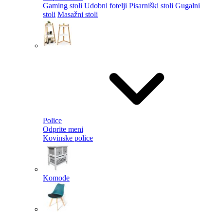
Gaming stoli
Udobni fotelji
Pisarniški stoli
Gugalni
stoli
Masažni stoli
Police
Odprite meni
Kovinske police
Komode