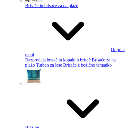
Brisače in brisače za na plažo
Odprite
meni
Razprodaja brisač in kopalnih brisač
Brisače za na
plažo
Turban za lase
Brisače z božično tematiko
Blazine