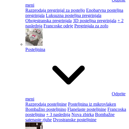
meni
Razprodaja pregrinjal za posteljo
Enobarvna posteljna
pregrinjala
Luksuzna posteljna pregrinjala
Obojestranska pregrinjala
3D posteljna pregrinjala
+ 2
naslednja
Francoske odeje
Pregrinjala za zofo
Posteljnina
Odprite
meni
Razprodaja posteljnine
Posteljnina iz mikrovlaken
Bombažno posteljnino
Flanelaste posteljnine
Francoska
posteljnina
+ 3 naslednja
Nova zbirka
Bombažne
satenaste rjuhe
Dvostranske posteljnine