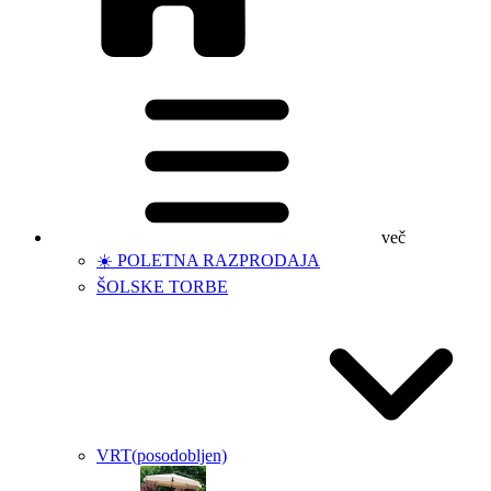
več
☀️ POLETNA RAZPRODAJA
ŠOLSKE TORBE
VRT
(posodobljen)