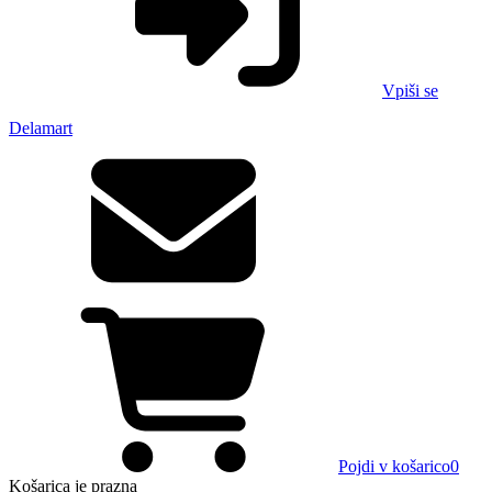
Vpiši se
Delamart
Pojdi v košarico
0
Košarica
je prazna