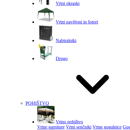
Vrtni okraski
Vrtni paviljoni in šotori
Nabiralniki
Drugo
POHIŠTVO
Vrtno pohištvo
Vrtne garniture
Vrtni senčniki
Vrtne gugalnice
Gug