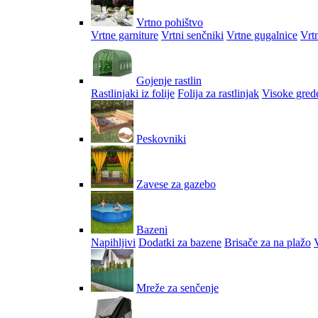
Vrtno pohištvo
Vrtne garniture
Vrtni senčniki
Vrtne gugalnice
Vrtn
Gojenje rastlin
Rastlinjaki iz folije
Folija za rastlinjak
Visoke gred
Peskovniki
Zavese za gazebo
Bazeni
Napihljivi
Dodatki za bazene
Brisače za na plažo
V
Mreže za senčenje