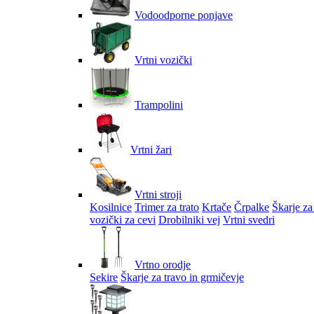
Vodoodporne ponjave
Vrtni vozički
Trampolini
Vrtni žari
Vrtni stroji
Kosilnice
Trimer za trato
Krtače
Črpalke
Škarje za
vozički za cevi
Drobilniki vej
Vrtni svedri
Vrtno orodje
Sekire
Škarje za travo in grmičevje