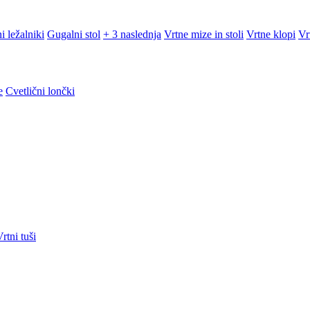
i ležalniki
Gugalni stol
+ 3 naslednja
Vrtne mize in stoli
Vrtne klopi
Vr
e
Cvetlični lončki
rtni tuši