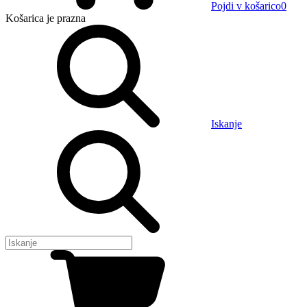
Pojdi v košarico
0
Košarica
je prazna
Iskanje