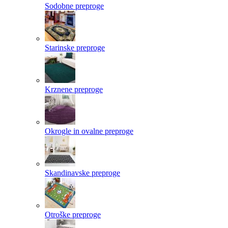
Sodobne preproge
Starinske preproge
Krznene preproge
Okrogle in ovalne preproge
Skandinavske preproge
Otroške preproge