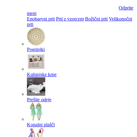
Odprite
meni
Enobarvni prti
Prti z vzorcem
Božični prti
Velikonočni
prti​
Pogrinjki
Kuhinjske krpe
Prešite odeje
Kopalni plašči