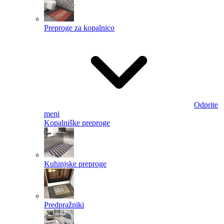
Preproge za kopalnico
Odprite
meni
Kopalniške preproge
Kuhinjske preproge
Predpražniki