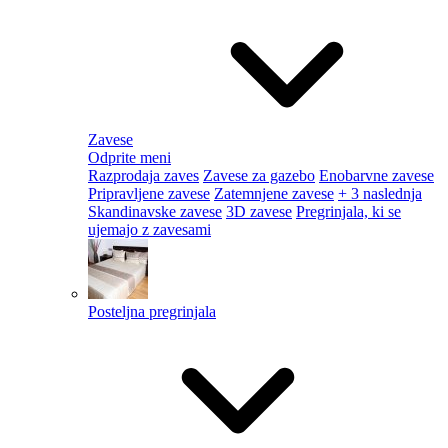
Zavese
Odprite meni
Razprodaja zaves
Zavese za gazebo
Enobarvne zavese
Pripravljene zavese
Zatemnjene zavese
+ 3 naslednja
Skandinavske zavese
3D zavese
Pregrinjala, ki se
ujemajo z zavesami
Posteljna pregrinjala