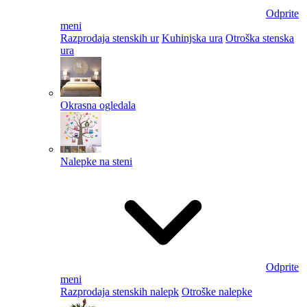
Odprite
meni
Razprodaja stenskih ur
Kuhinjska ura
Otroška stenska
ura
Okrasna ogledala
Nalepke na steni
Odprite
meni
Razprodaja stenskih nalepk
Otroške nalepke