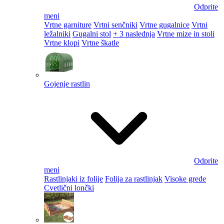
Odprite
meni
Vrtne garniture
Vrtni senčniki
Vrtne gugalnice
Vrtni
ležalniki
Gugalni stol
+ 3 naslednja
Vrtne mize in stoli
Vrtne klopi
Vrtne škatle
Gojenje rastlin
Odprite
meni
Rastlinjaki iz folije
Folija za rastlinjak
Visoke grede
Cvetlični lončki