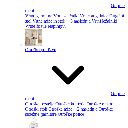
Odprite
meni
Vrtne garniture
Vrtni senčniki
Vrtne gugalnice
Gugalni
stol
Vrtne mize in stoli
+ 3 naslednja
Vrtni ležalniki
Vrtne škatle
Napihljivi
Otroško pohištvo
Odprite
meni
Otroške postelje
Otroške komode
Otroške omare
Otroški stoli
Otroške mize
+ 2 naslednja
Otroške
sedežne garniture
Otroške police