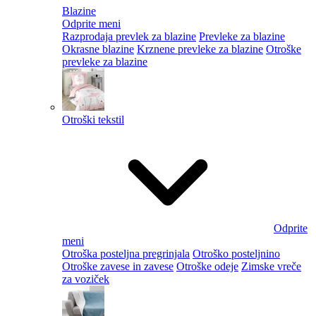
Blazine
Odprite meni
Razprodaja prevlek za blazine
Prevleke za blazine
Okrasne blazine
Krznene prevleke za blazine
Otroške
prevleke za blazine
Otroški tekstil
Odprite
meni
Otroška posteljna pregrinjala
Otroško posteljnino
Otroške zavese in zavese
Otroške odeje
Zimske vreče
za voziček