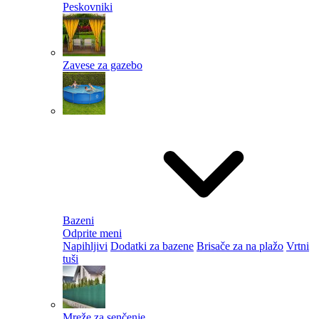
Peskovniki
Zavese za gazebo
Bazeni
Odprite meni
Napihljivi
Dodatki za bazene
Brisače za na plažo
Vrtni
tuši
Mreže za senčenje