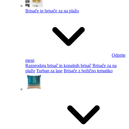
Brisače in brisače za na plažo
Odprite
meni
Razprodaja brisač in kopalnih brisač
Brisače za na
plažo
Turban za lase
Brisače z božično tematiko