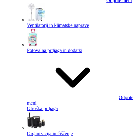
Odprite meni
Ventilatorji in klimatske naprave
Potovalna prtljaga in dodatki
Odprite
meni
Otroška prtljaga
Organizacija in čiščenje