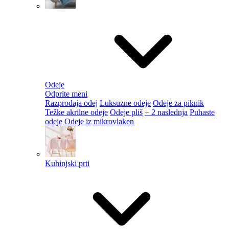
Odeje
Odprite meni
Razprodaja odej
Luksuzne odeje
Odeje za piknik
Težke akrilne odeje
Odeje pliš
+ 2 naslednja
Puhaste
odeje
Odeje iz mikrovlaken
Kuhinjski prti