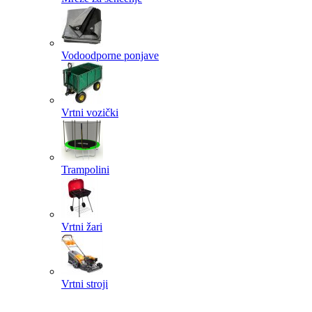
Vodoodporne ponjave
Vrtni vozički
Trampolini
Vrtni žari
Vrtni stroji