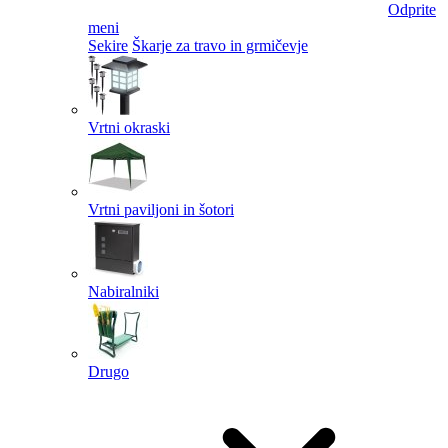
Odprite
meni
Sekire
Škarje za travo in grmičevje
Vrtni okraski
Vrtni paviljoni in šotori
Nabiralniki
Drugo