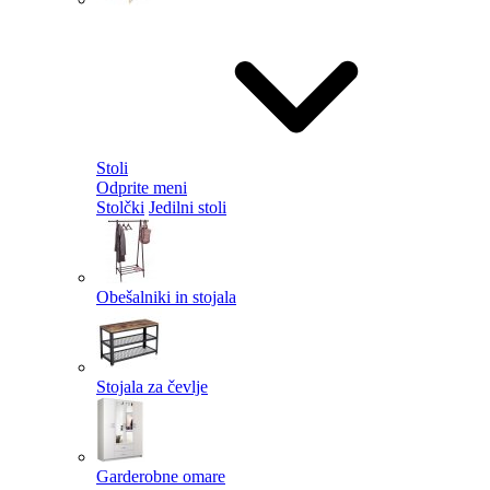
Stoli
Odprite meni
Stolčki
Jedilni stoli
Obešalniki in stojala
Stojala za čevlje
Garderobne omare