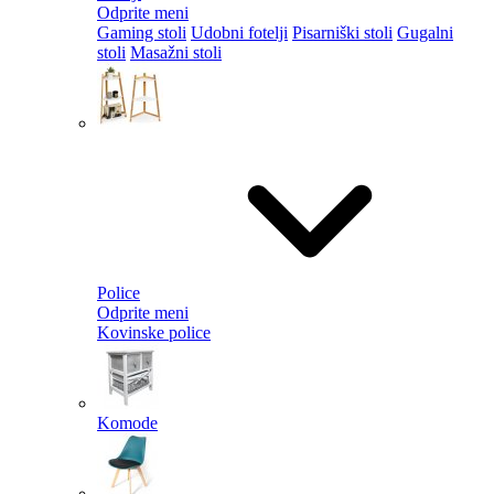
Odprite meni
Gaming stoli
Udobni fotelji
Pisarniški stoli
Gugalni
stoli
Masažni stoli
Police
Odprite meni
Kovinske police
Komode