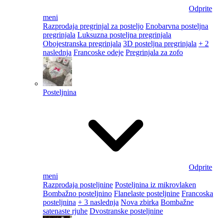
Odprite
meni
Razprodaja pregrinjal za posteljo
Enobarvna posteljna
pregrinjala
Luksuzna posteljna pregrinjala
Obojestranska pregrinjala
3D posteljna pregrinjala
+ 2
naslednja
Francoske odeje
Pregrinjala za zofo
Posteljnina
Odprite
meni
Razprodaja posteljnine
Posteljnina iz mikrovlaken
Bombažno posteljnino
Flanelaste posteljnine
Francoska
posteljnina
+ 3 naslednja
Nova zbirka
Bombažne
satenaste rjuhe
Dvostranske posteljnine