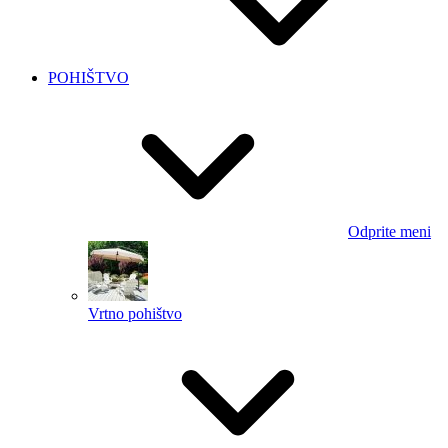
POHIŠTVO
Odprite meni
Vrtno pohištvo