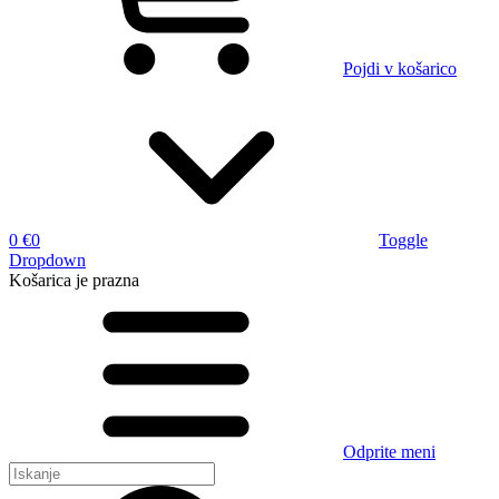
Pojdi v košarico
0 €
0
Toggle
Dropdown
Košarica
je prazna
Odprite meni