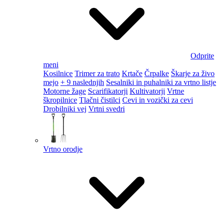
Odprite
meni
Kosilnice
Trimer za trato
Krtače
Črpalke
Škarje za živo
mejo
+ 9 naslednjih
Sesalniki in puhalniki za vrtno listje
Motorne žage
Scarifikatorji
Kultivatorji
Vrtne
škropilnice
Tlačni čistilci
Cevi in vozički za cevi
Drobilniki vej
Vrtni svedri
Vrtno orodje