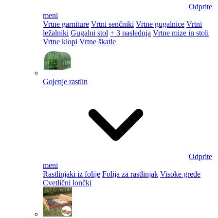
Odprite
meni
Vrtne garniture
Vrtni senčniki
Vrtne gugalnice
Vrtni
ležalniki
Gugalni stol
+ 3 naslednja
Vrtne mize in stoli
Vrtne klopi
Vrtne škatle
Gojenje rastlin
Odprite
meni
Rastlinjaki iz folije
Folija za rastlinjak
Visoke grede
Cvetlični lončki