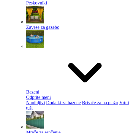
Peskovniki
Zavese za gazebo
Bazeni
Odprite meni
Napihljivi
Dodatki za bazene
Brisače za na plažo
Vrtni
tuši
Mreže za senčenje