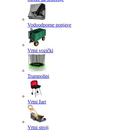
Vodoodporne ponjave
Vrtni vozički
Trampolini
Vrtni žari
Vrtni stroji