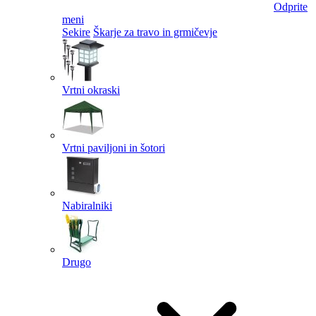
Odprite
meni
Sekire
Škarje za travo in grmičevje
Vrtni okraski
Vrtni paviljoni in šotori
Nabiralniki
Drugo