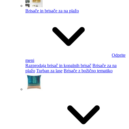
Brisače in brisače za na plažo
Odprite
meni
Razprodaja brisač in kopalnih brisač
Brisače za na
plažo
Turban za lase
Brisače z božično tematiko