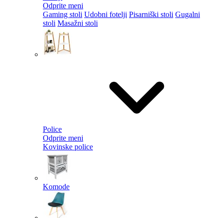
Odprite meni
Gaming stoli
Udobni fotelji
Pisarniški stoli
Gugalni
stoli
Masažni stoli
Police
Odprite meni
Kovinske police
Komode