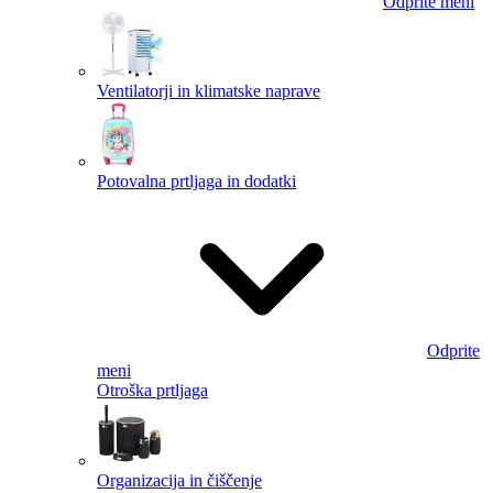
Odprite meni
Ventilatorji in klimatske naprave
Potovalna prtljaga in dodatki
Odprite
meni
Otroška prtljaga
Organizacija in čiščenje