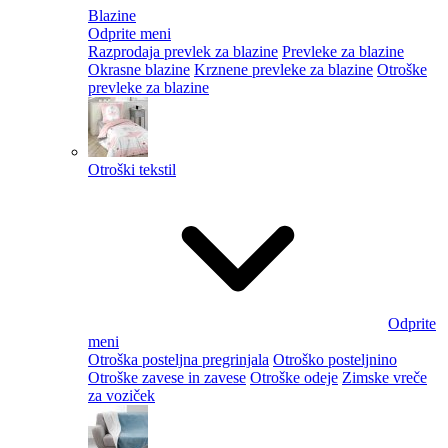
Blazine
Odprite meni
Razprodaja prevlek za blazine
Prevleke za blazine
Okrasne blazine
Krznene prevleke za blazine
Otroške
prevleke za blazine
Otroški tekstil
Odprite
meni
Otroška posteljna pregrinjala
Otroško posteljnino
Otroške zavese in zavese
Otroške odeje
Zimske vreče
za voziček