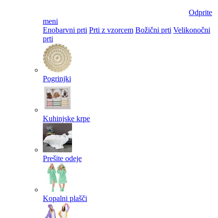
Odprite
meni
Enobarvni prti
Prti z vzorcem
Božični prti
Velikonočni
prti​
Pogrinjki
Kuhinjske krpe
Prešite odeje
Kopalni plašči