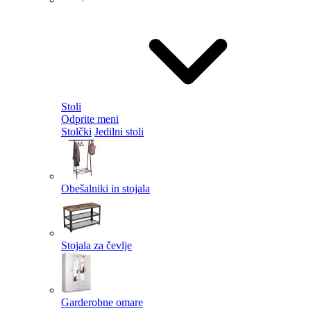
Stoli
Odprite meni
Stolčki
Jedilni stoli
Obešalniki in stojala
Stojala za čevlje
Garderobne omare