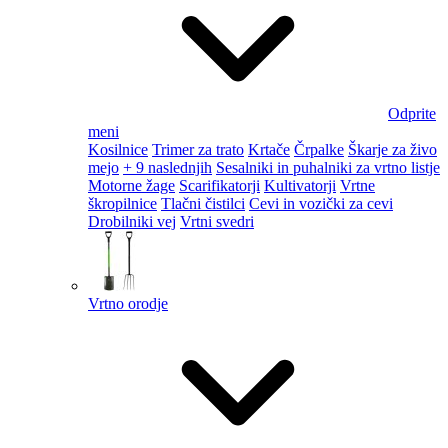
Odprite
meni
Kosilnice
Trimer za trato
Krtače
Črpalke
Škarje za živo
mejo
+ 9 naslednjih
Sesalniki in puhalniki za vrtno listje
Motorne žage
Scarifikatorji
Kultivatorji
Vrtne
škropilnice
Tlačni čistilci
Cevi in vozički za cevi
Drobilniki vej
Vrtni svedri
Vrtno orodje