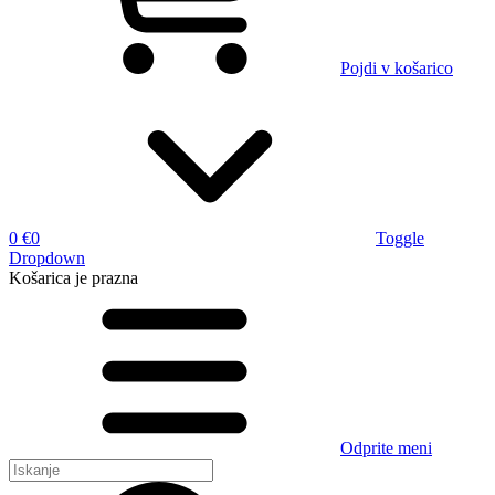
Pojdi v košarico
0 €
0
Toggle
Dropdown
Košarica
je prazna
Odprite meni