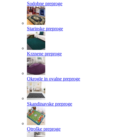
Sodobne preproge
Starinske preproge
Krznene preproge
Okrogle in ovalne preproge
Skandinavske preproge
Otroške preproge