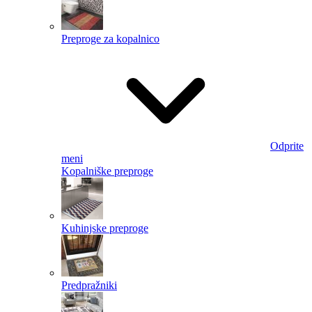
Preproge za kopalnico
Odprite
meni
Kopalniške preproge
Kuhinjske preproge
Predpražniki