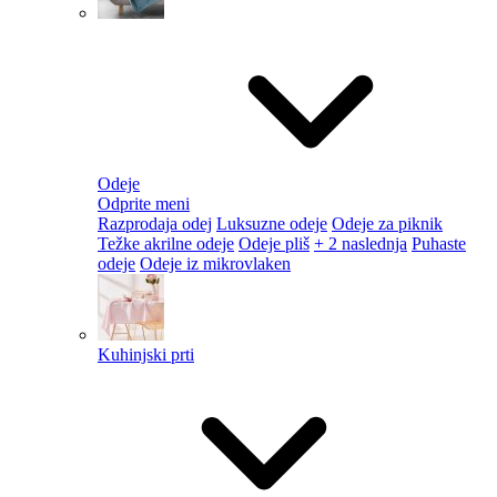
Odeje
Odprite meni
Razprodaja odej
Luksuzne odeje
Odeje za piknik
Težke akrilne odeje
Odeje pliš
+ 2 naslednja
Puhaste
odeje
Odeje iz mikrovlaken
Kuhinjski prti