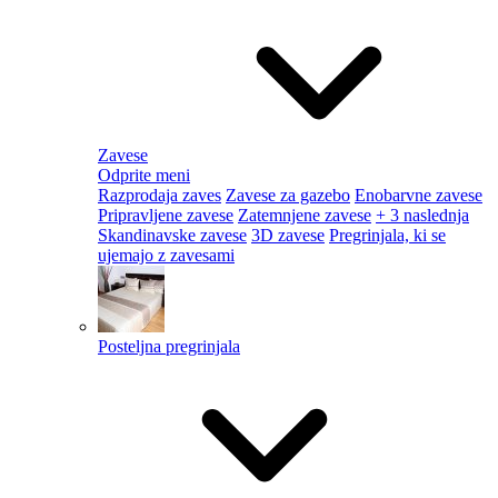
Zavese
Odprite meni
Razprodaja zaves
Zavese za gazebo
Enobarvne zavese
Pripravljene zavese
Zatemnjene zavese
+ 3 naslednja
Skandinavske zavese
3D zavese
Pregrinjala, ki se
ujemajo z zavesami
Posteljna pregrinjala