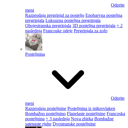
Odprite
meni
Razprodaja pregrinjal za posteljo
Enobarvna posteljna
pregrinjala
Luksuzna posteljna pregrinjala
Obojestranska pregrinjala
3D posteljna pregrinjala
+ 2
naslednja
Francoske odeje
Pregrinjala za zofo
Posteljnina
Odprite
meni
Razprodaja posteljnine
Posteljnina iz mikrovlaken
Bombažno posteljnino
Flanelaste posteljnine
Francoska
posteljnina
+ 3 naslednja
Nova zbirka
Bombažne
satenaste rjuhe
Dvostranske posteljnine