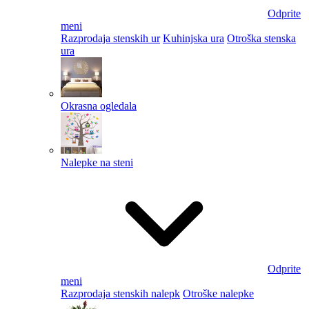
Odprite
meni
Razprodaja stenskih ur
Kuhinjska ura
Otroška stenska
ura
Okrasna ogledala
Nalepke na steni
Odprite
meni
Razprodaja stenskih nalepk
Otroške nalepke