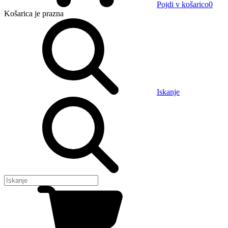
Pojdi v košarico
0
Košarica
je prazna
Iskanje