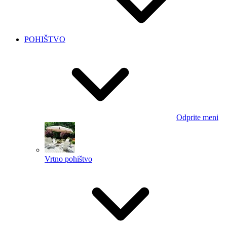
POHIŠTVO
Odprite meni
Vrtno pohištvo