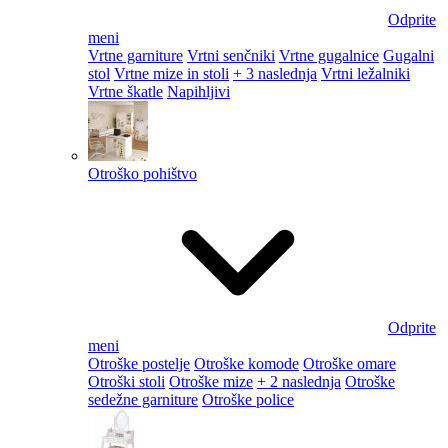
Odprite
meni
Vrtne garniture
Vrtni senčniki
Vrtne gugalnice
Gugalni
stol
Vrtne mize in stoli
+ 3 naslednja
Vrtni ležalniki
Vrtne škatle
Napihljivi
Otroško pohištvo
Odprite
meni
Otroške postelje
Otroške komode
Otroške omare
Otroški stoli
Otroške mize
+ 2 naslednja
Otroške
sedežne garniture
Otroške police