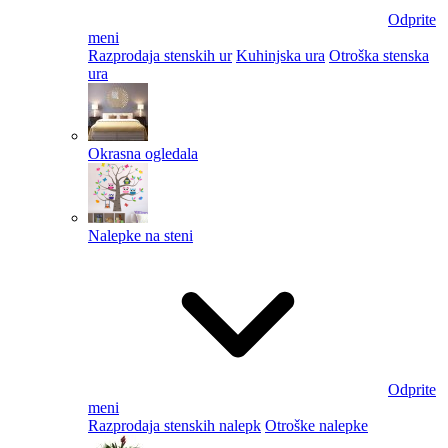
Odprite
meni
Razprodaja stenskih ur
Kuhinjska ura
Otroška stenska
ura
Okrasna ogledala
Nalepke na steni
Odprite
meni
Razprodaja stenskih nalepk
Otroške nalepke