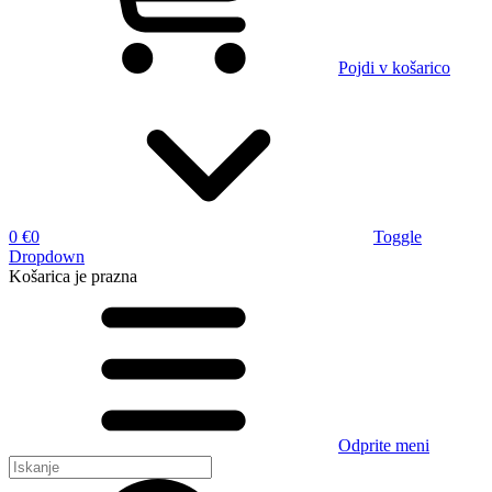
Pojdi v košarico
0 €
0
Toggle
Dropdown
Košarica
je prazna
Odprite meni