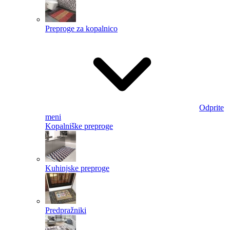
Preproge za kopalnico
Odprite
meni
Kopalniške preproge
Kuhinjske preproge
Predpražniki