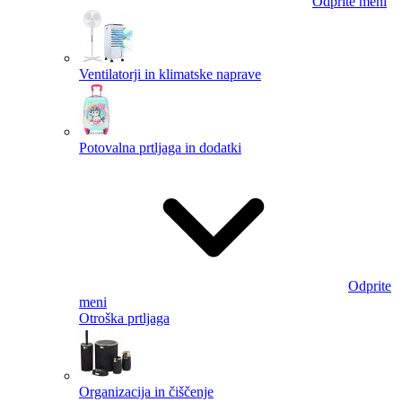
Odprite meni
Ventilatorji in klimatske naprave
Potovalna prtljaga in dodatki
Odprite
meni
Otroška prtljaga
Organizacija in čiščenje