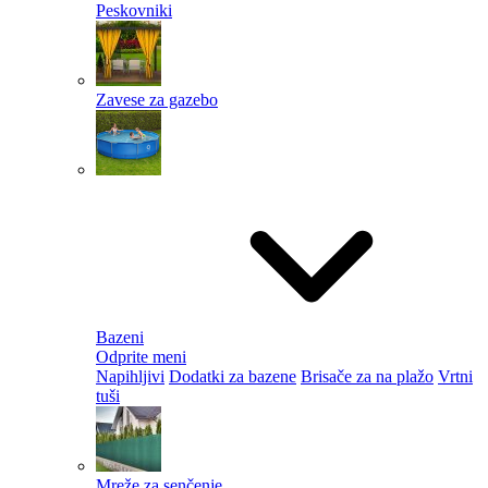
Peskovniki
Zavese za gazebo
Bazeni
Odprite meni
Napihljivi
Dodatki za bazene
Brisače za na plažo
Vrtni
tuši
Mreže za senčenje