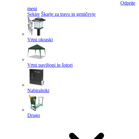
Odprite
meni
Sekire
Škarje za travo in grmičevje
Vrtni okraski
Vrtni paviljoni in šotori
Nabiralniki
Drugo