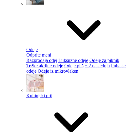
Odeje
Odprite meni
Razprodaja odej
Luksuzne odeje
Odeje za piknik
Težke akrilne odeje
Odeje pliš
+ 2 naslednja
Puhaste
odeje
Odeje iz mikrovlaken
Kuhinjski prti