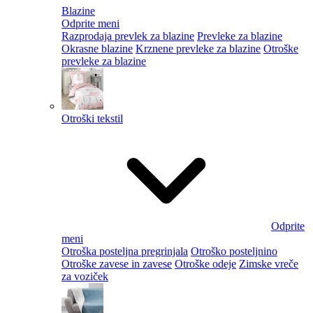
Blazine
Odprite meni
Razprodaja prevlek za blazine
Prevleke za blazine
Okrasne blazine
Krznene prevleke za blazine
Otroške
prevleke za blazine
Otroški tekstil
Odprite
meni
Otroška posteljna pregrinjala
Otroško posteljnino
Otroške zavese in zavese
Otroške odeje
Zimske vreče
za voziček