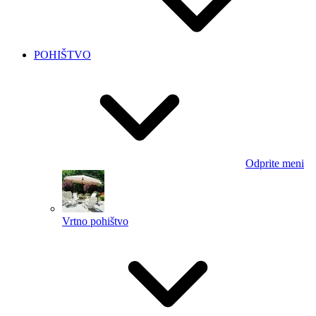
POHIŠTVO
Odprite meni
Vrtno pohištvo