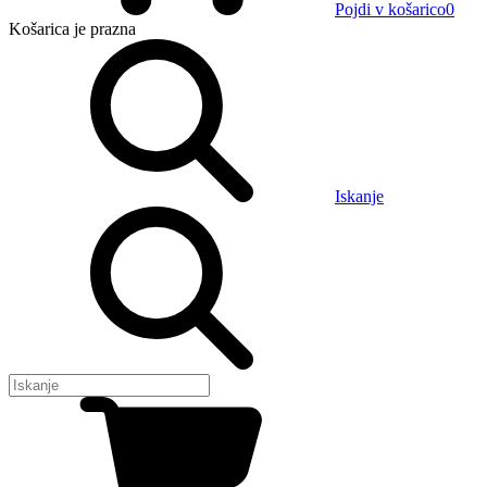
Pojdi v košarico
0
Košarica
je prazna
Iskanje