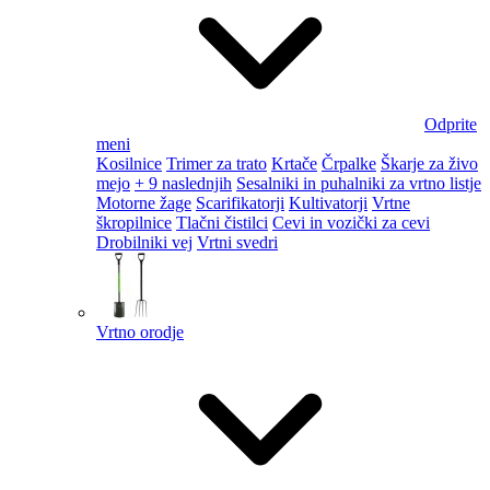
Odprite
meni
Kosilnice
Trimer za trato
Krtače
Črpalke
Škarje za živo
mejo
+ 9 naslednjih
Sesalniki in puhalniki za vrtno listje
Motorne žage
Scarifikatorji
Kultivatorji
Vrtne
škropilnice
Tlačni čistilci
Cevi in vozički za cevi
Drobilniki vej
Vrtni svedri
Vrtno orodje