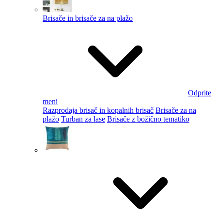
Brisače in brisače za na plažo
Odprite
meni
Razprodaja brisač in kopalnih brisač
Brisače za na
plažo
Turban za lase
Brisače z božično tematiko