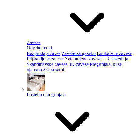
Zavese
Odprite meni
Razprodaja zaves
Zavese za gazebo
Enobarvne zavese
Pripravljene zavese
Zatemnjene zavese
+ 3 naslednja
Skandinavske zavese
3D zavese
Pregrinjala, ki se
ujemajo z zavesami
Posteljna pregrinjala