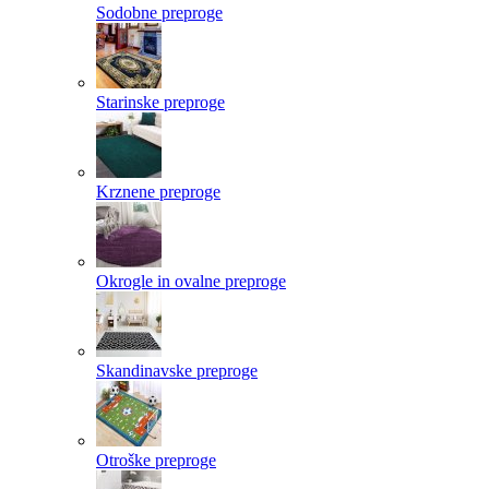
Sodobne preproge
Starinske preproge
Krznene preproge
Okrogle in ovalne preproge
Skandinavske preproge
Otroške preproge