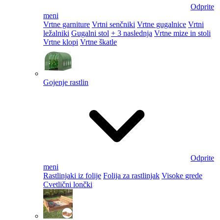
Odprite
meni
Vrtne garniture
Vrtni senčniki
Vrtne gugalnice
Vrtni
ležalniki
Gugalni stol
+ 3 naslednja
Vrtne mize in stoli
Vrtne klopi
Vrtne škatle
Gojenje rastlin
Odprite
meni
Rastlinjaki iz folije
Folija za rastlinjak
Visoke grede
Cvetlični lončki