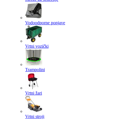
Vodoodporne ponjave
Vrtni vozički
Trampolini
Vrtni žari
Vrtni stroji