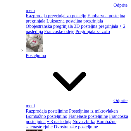
Odprite
meni
Razprodaja pregrinjal za posteljo
Enobarvna posteljna
pregrinjala
Luksuzna posteljna pregrinjala
Obojestranska pregrinjala
3D posteljna pregrinjala
+ 2
naslednja
Francoske odeje
Pregrinjala za zofo
Posteljnina
Odprite
meni
Razprodaja posteljnine
Posteljnina iz mikrovlaken
Bombažno posteljnino
Flanelaste posteljnine
Francoska
posteljnina
+ 3 naslednja
Nova zbirka
Bombažne
satenaste rjuhe
Dvostranske posteljnine