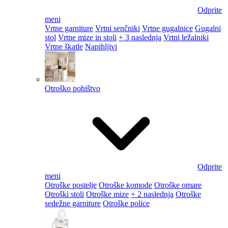
Odprite
meni
Vrtne garniture
Vrtni senčniki
Vrtne gugalnice
Gugalni
stol
Vrtne mize in stoli
+ 3 naslednja
Vrtni ležalniki
Vrtne škatle
Napihljivi
Otroško pohištvo
Odprite
meni
Otroške postelje
Otroške komode
Otroške omare
Otroški stoli
Otroške mize
+ 2 naslednja
Otroške
sedežne garniture
Otroške police