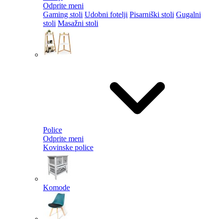
Odprite meni
Gaming stoli
Udobni fotelji
Pisarniški stoli
Gugalni
stoli
Masažni stoli
Police
Odprite meni
Kovinske police
Komode