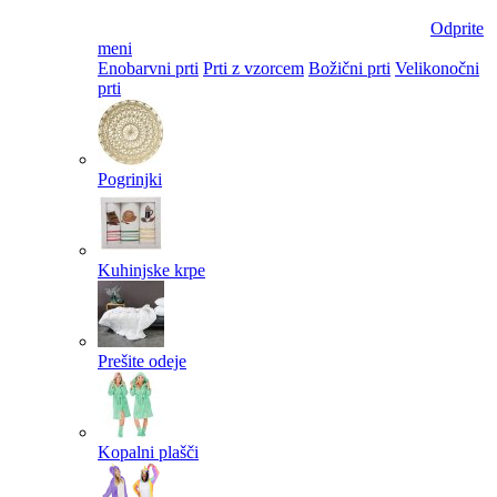
Odprite
meni
Enobarvni prti
Prti z vzorcem
Božični prti
Velikonočni
prti​
Pogrinjki
Kuhinjske krpe
Prešite odeje
Kopalni plašči