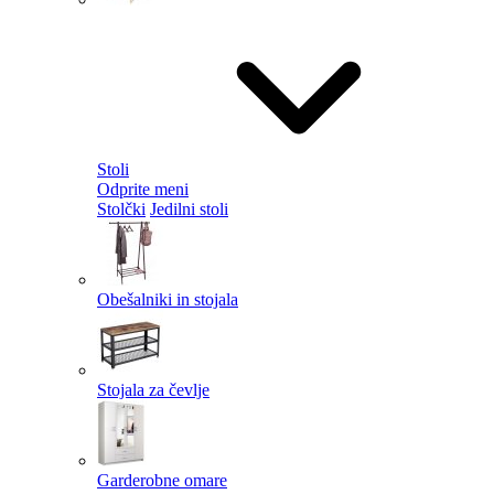
Stoli
Odprite meni
Stolčki
Jedilni stoli
Obešalniki in stojala
Stojala za čevlje
Garderobne omare