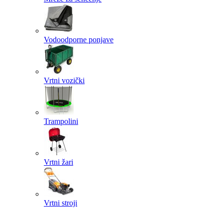
Vodoodporne ponjave
Vrtni vozički
Trampolini
Vrtni žari
Vrtni stroji