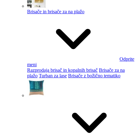
Brisače in brisače za na plažo
Odprite
meni
Razprodaja brisač in kopalnih brisač
Brisače za na
plažo
Turban za lase
Brisače z božično tematiko