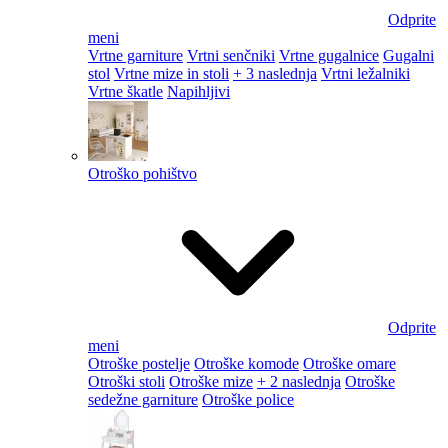
Odprite
meni
Vrtne garniture
Vrtni senčniki
Vrtne gugalnice
Gugalni
stol
Vrtne mize in stoli
+ 3 naslednja
Vrtni ležalniki
Vrtne škatle
Napihljivi
Otroško pohištvo
Odprite
meni
Otroške postelje
Otroške komode
Otroške omare
Otroški stoli
Otroške mize
+ 2 naslednja
Otroške
sedežne garniture
Otroške police