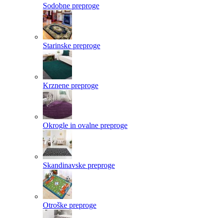
Sodobne preproge
Starinske preproge
Krznene preproge
Okrogle in ovalne preproge
Skandinavske preproge
Otroške preproge