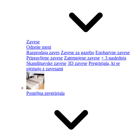
Zavese
Odprite meni
Razprodaja zaves
Zavese za gazebo
Enobarvne zavese
Pripravljene zavese
Zatemnjene zavese
+ 3 naslednja
Skandinavske zavese
3D zavese
Pregrinjala, ki se
ujemajo z zavesami
Posteljna pregrinjala