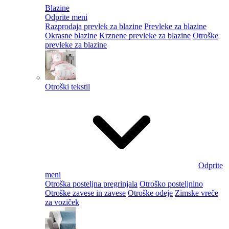
Blazine
Odprite meni
Razprodaja prevlek za blazine
Prevleke za blazine
Okrasne blazine
Krznene prevleke za blazine
Otroške
prevleke za blazine
Otroški tekstil
Odprite
meni
Otroška posteljna pregrinjala
Otroško posteljnino
Otroške zavese in zavese
Otroške odeje
Zimske vreče
za voziček