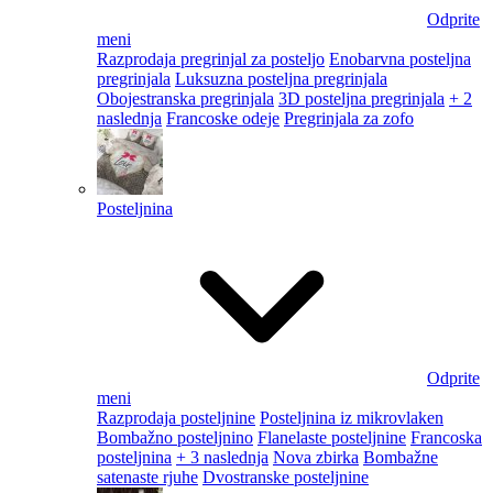
Odprite
meni
Razprodaja pregrinjal za posteljo
Enobarvna posteljna
pregrinjala
Luksuzna posteljna pregrinjala
Obojestranska pregrinjala
3D posteljna pregrinjala
+ 2
naslednja
Francoske odeje
Pregrinjala za zofo
Posteljnina
Odprite
meni
Razprodaja posteljnine
Posteljnina iz mikrovlaken
Bombažno posteljnino
Flanelaste posteljnine
Francoska
posteljnina
+ 3 naslednja
Nova zbirka
Bombažne
satenaste rjuhe
Dvostranske posteljnine