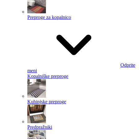
Preproge za kopalnico
Odprite
meni
Kopalniške preproge
Kuhinjske preproge
Predpražniki