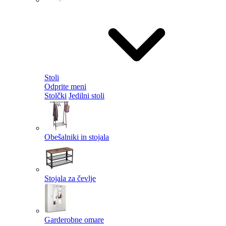
Stoli
Odprite meni
Stolčki
Jedilni stoli
Obešalniki in stojala
Stojala za čevlje
Garderobne omare