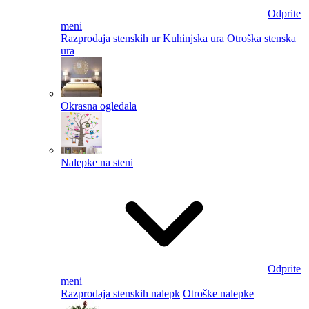
Odprite
meni
Razprodaja stenskih ur
Kuhinjska ura
Otroška stenska
ura
Okrasna ogledala
Nalepke na steni
Odprite
meni
Razprodaja stenskih nalepk
Otroške nalepke