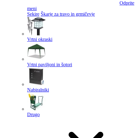
Odprite
meni
Sekire
Škarje za travo in grmičevje
Vrtni okraski
Vrtni paviljoni in šotori
Nabiralniki
Drugo