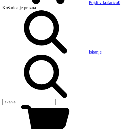
Pojdi v košarico
0
Košarica
je prazna
Iskanje