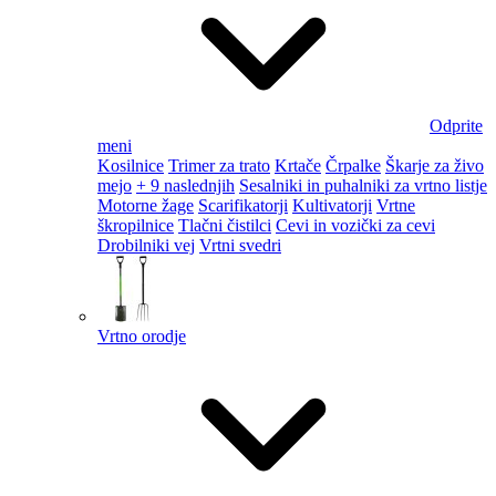
Odprite
meni
Kosilnice
Trimer za trato
Krtače
Črpalke
Škarje za živo
mejo
+ 9 naslednjih
Sesalniki in puhalniki za vrtno listje
Motorne žage
Scarifikatorji
Kultivatorji
Vrtne
škropilnice
Tlačni čistilci
Cevi in vozički za cevi
Drobilniki vej
Vrtni svedri
Vrtno orodje