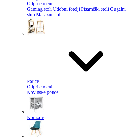
Odprite meni
Gaming stoli
Udobni fotelji
Pisarniški stoli
Gugalni
stoli
Masažni stoli
Police
Odprite meni
Kovinske police
Komode