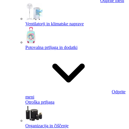
Odprite meni
Ventilatorji in klimatske naprave
Potovalna prtljaga in dodatki
Odprite
meni
Otroška prtljaga
Organizacija in čiščenje