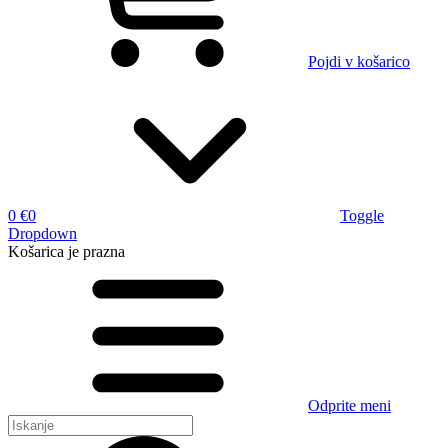
Pojdi v košarico
0 €
0
Toggle
Dropdown
Košarica
je prazna
Odprite meni