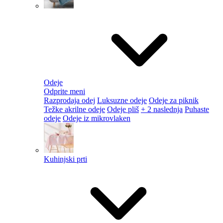
Odeje
Odprite meni
Razprodaja odej
Luksuzne odeje
Odeje za piknik
Težke akrilne odeje
Odeje pliš
+ 2 naslednja
Puhaste
odeje
Odeje iz mikrovlaken
Kuhinjski prti