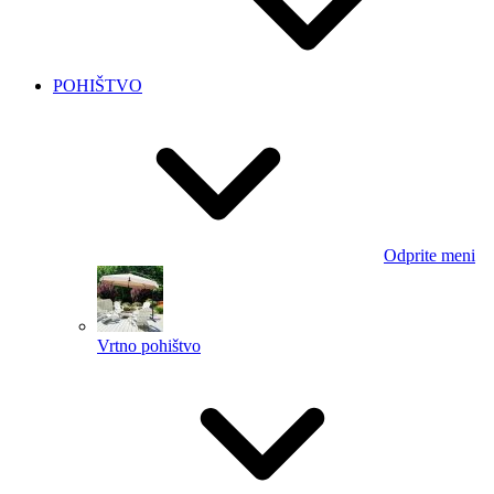
POHIŠTVO
Odprite meni
Vrtno pohištvo