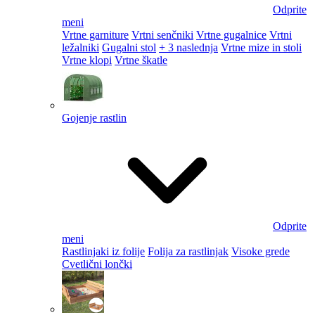
Odprite
meni
Vrtne garniture
Vrtni senčniki
Vrtne gugalnice
Vrtni
ležalniki
Gugalni stol
+ 3 naslednja
Vrtne mize in stoli
Vrtne klopi
Vrtne škatle
Gojenje rastlin
Odprite
meni
Rastlinjaki iz folije
Folija za rastlinjak
Visoke grede
Cvetlični lončki