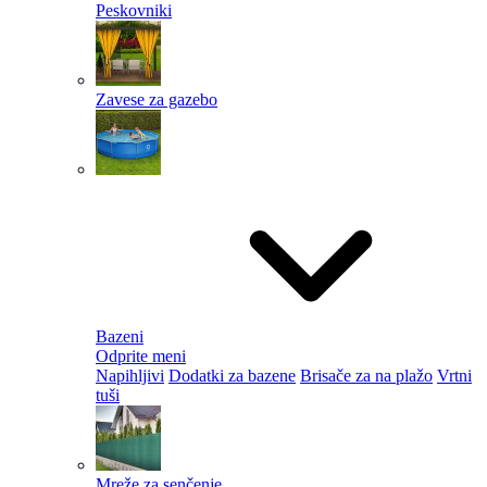
Peskovniki
Zavese za gazebo
Bazeni
Odprite meni
Napihljivi
Dodatki za bazene
Brisače za na plažo
Vrtni
tuši
Mreže za senčenje