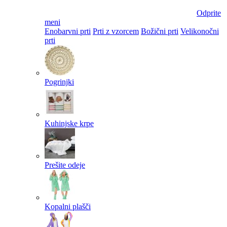
Odprite
meni
Enobarvni prti
Prti z vzorcem
Božični prti
Velikonočni
prti​
Pogrinjki
Kuhinjske krpe
Prešite odeje
Kopalni plašči