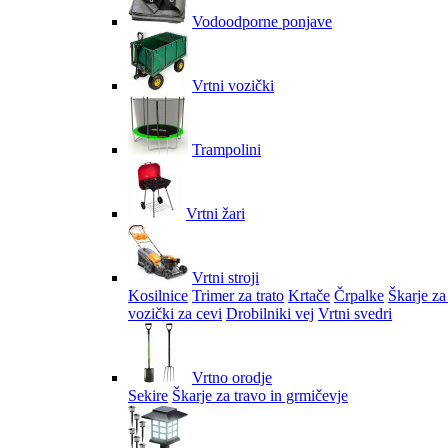
Vodoodporne ponjave
Vrtni vozički
Trampolini
Vrtni žari
Vrtni stroji
Kosilnice
Trimer za trato
Krtače
Črpalke
Škarje za
vozički za cevi
Drobilniki vej
Vrtni svedri
Vrtno orodje
Sekire
Škarje za travo in grmičevje