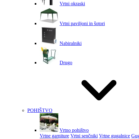
Vrtni okraski
Vrtni paviljoni in šotori
Nabiralniki
Drugo
POHIŠTVO
Vrtno pohištvo
Vrtne garniture
Vrtni senčniki
Vrtne gugalnice
Gug