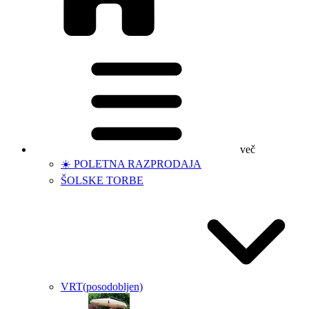
več
☀️ POLETNA RAZPRODAJA
ŠOLSKE TORBE
VRT
(posodobljen)