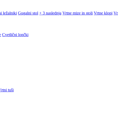
i ležalniki
Gugalni stol
+ 3 naslednja
Vrtne mize in stoli
Vrtne klopi
Vr
e
Cvetlični lončki
rtni tuši