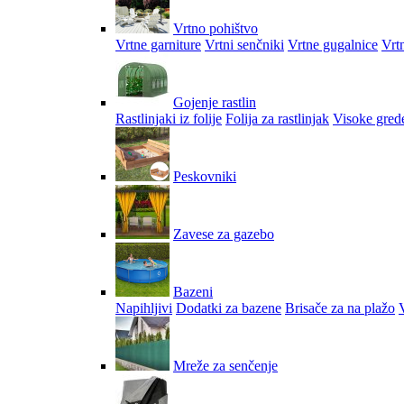
Vrtno pohištvo
Vrtne garniture
Vrtni senčniki
Vrtne gugalnice
Vrtn
Gojenje rastlin
Rastlinjaki iz folije
Folija za rastlinjak
Visoke gred
Peskovniki
Zavese za gazebo
Bazeni
Napihljivi
Dodatki za bazene
Brisače za na plažo
V
Mreže za senčenje