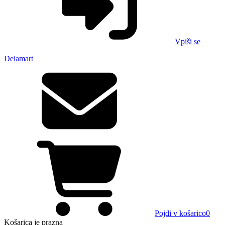
Vpiši se
Delamart
Pojdi v košarico
0
Košarica
je prazna