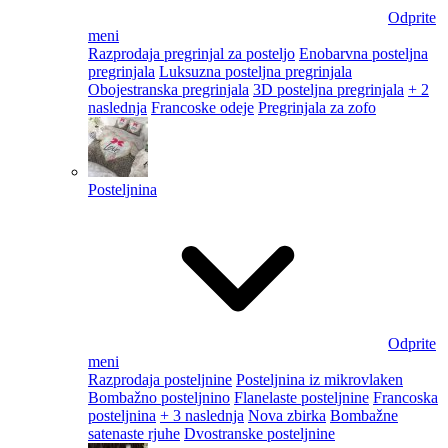
Odprite
meni
Razprodaja pregrinjal za posteljo
Enobarvna posteljna
pregrinjala
Luksuzna posteljna pregrinjala
Obojestranska pregrinjala
3D posteljna pregrinjala
+ 2
naslednja
Francoske odeje
Pregrinjala za zofo
Posteljnina
Odprite
meni
Razprodaja posteljnine
Posteljnina iz mikrovlaken
Bombažno posteljnino
Flanelaste posteljnine
Francoska
posteljnina
+ 3 naslednja
Nova zbirka
Bombažne
satenaste rjuhe
Dvostranske posteljnine