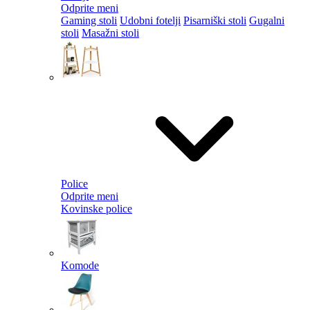
Odprite meni
Gaming stoli
Udobni fotelji
Pisarniški stoli
Gugalni
stoli
Masažni stoli
Police
Odprite meni
Kovinske police
Komode