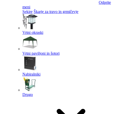
Odprite
meni
Sekire
Škarje za travo in grmičevje
Vrtni okraski
Vrtni paviljoni in šotori
Nabiralniki
Drugo