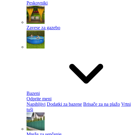
Peskovniki
Zavese za gazebo
Bazeni
Odprite meni
Napihljivi
Dodatki za bazene
Brisače za na plažo
Vrtni
tuši
Mreže za senčenje