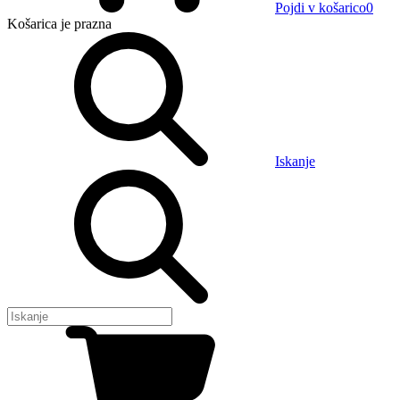
Pojdi v košarico
0
Košarica
je prazna
Iskanje