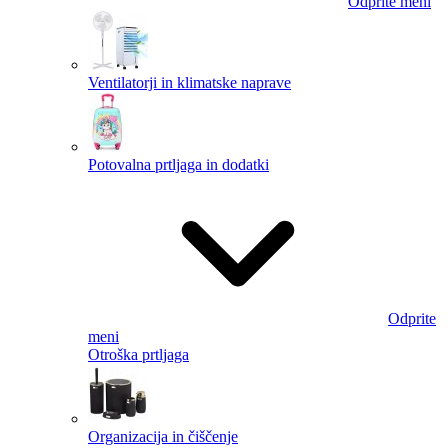
Odprite meni
Ventilatorji in klimatske naprave
Potovalna prtljaga in dodatki
Odprite
meni
Otroška prtljaga
Organizacija in čiščenje