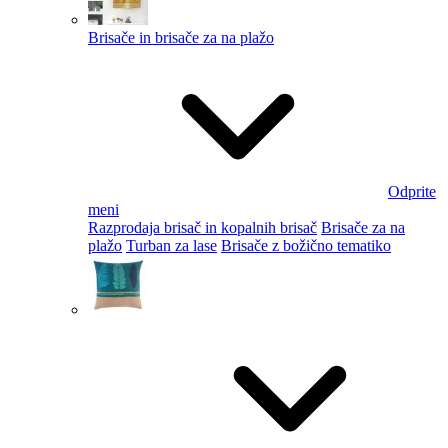
Brisače in brisače za na plažo
Odprite
meni
Razprodaja brisač in kopalnih brisač
Brisače za na
plažo
Turban za lase
Brisače z božično tematiko