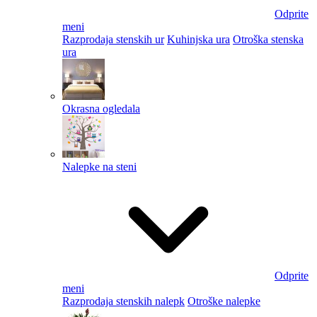
Odprite
meni
Razprodaja stenskih ur
Kuhinjska ura
Otroška stenska
ura
Okrasna ogledala
Nalepke na steni
Odprite
meni
Razprodaja stenskih nalepk
Otroške nalepke