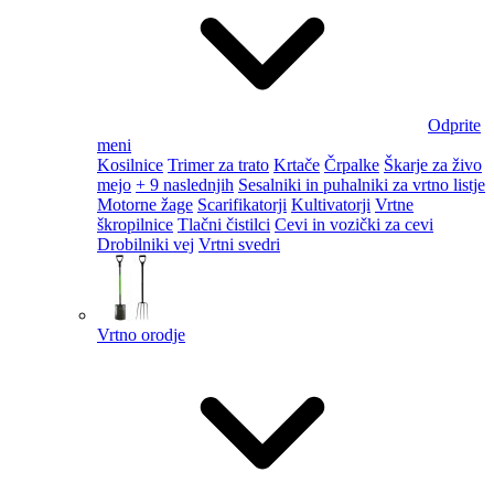
Odprite
meni
Kosilnice
Trimer za trato
Krtače
Črpalke
Škarje za živo
mejo
+ 9 naslednjih
Sesalniki in puhalniki za vrtno listje
Motorne žage
Scarifikatorji
Kultivatorji
Vrtne
škropilnice
Tlačni čistilci
Cevi in vozički za cevi
Drobilniki vej
Vrtni svedri
Vrtno orodje