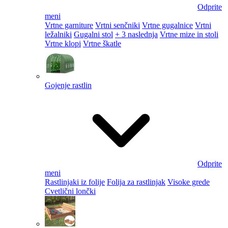
Odprite
meni
Vrtne garniture
Vrtni senčniki
Vrtne gugalnice
Vrtni
ležalniki
Gugalni stol
+ 3 naslednja
Vrtne mize in stoli
Vrtne klopi
Vrtne škatle
Gojenje rastlin
Odprite
meni
Rastlinjaki iz folije
Folija za rastlinjak
Visoke grede
Cvetlični lončki