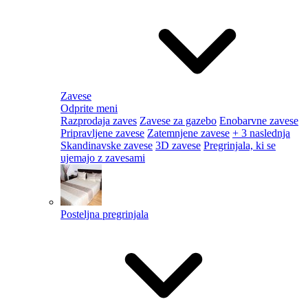
Zavese
Odprite meni
Razprodaja zaves
Zavese za gazebo
Enobarvne zavese
Pripravljene zavese
Zatemnjene zavese
+ 3 naslednja
Skandinavske zavese
3D zavese
Pregrinjala, ki se
ujemajo z zavesami
Posteljna pregrinjala