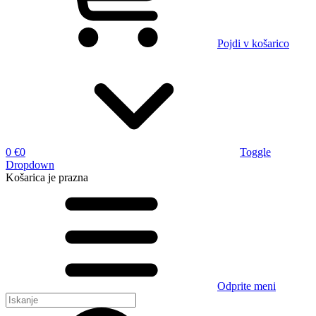
Pojdi v košarico
0 €
0
Toggle
Dropdown
Košarica
je prazna
Odprite meni