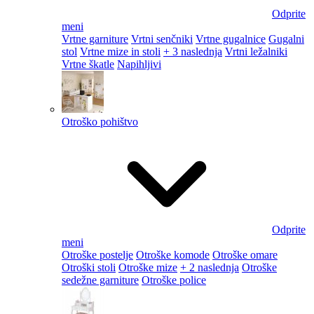
Odprite
meni
Vrtne garniture
Vrtni senčniki
Vrtne gugalnice
Gugalni
stol
Vrtne mize in stoli
+ 3 naslednja
Vrtni ležalniki
Vrtne škatle
Napihljivi
Otroško pohištvo
Odprite
meni
Otroške postelje
Otroške komode
Otroške omare
Otroški stoli
Otroške mize
+ 2 naslednja
Otroške
sedežne garniture
Otroške police