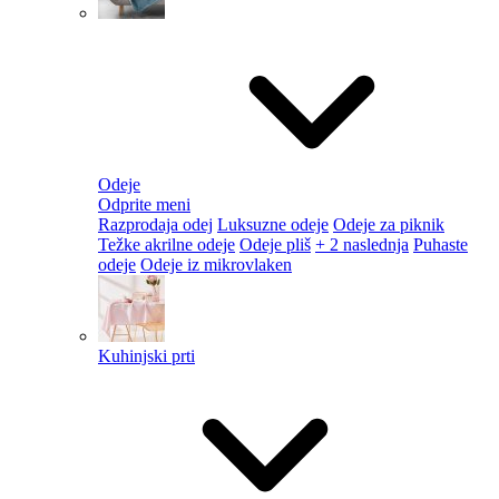
Odeje
Odprite meni
Razprodaja odej
Luksuzne odeje
Odeje za piknik
Težke akrilne odeje
Odeje pliš
+ 2 naslednja
Puhaste
odeje
Odeje iz mikrovlaken
Kuhinjski prti