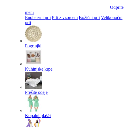
Odprite
meni
Enobarvni prti
Prti z vzorcem
Božični prti
Velikonočni
prti​
Pogrinjki
Kuhinjske krpe
Prešite odeje
Kopalni plašči