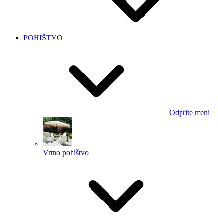
POHIŠTVO
Odprite meni
Vrtno pohištvo