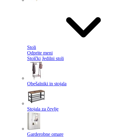
Stoli
Odprite meni
Stolčki
Jedilni stoli
Obešalniki in stojala
Stojala za čevlje
Garderobne omare