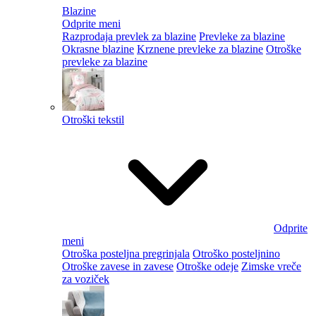
Blazine
Odprite meni
Razprodaja prevlek za blazine
Prevleke za blazine
Okrasne blazine
Krznene prevleke za blazine
Otroške
prevleke za blazine
Otroški tekstil
Odprite
meni
Otroška posteljna pregrinjala
Otroško posteljnino
Otroške zavese in zavese
Otroške odeje
Zimske vreče
za voziček