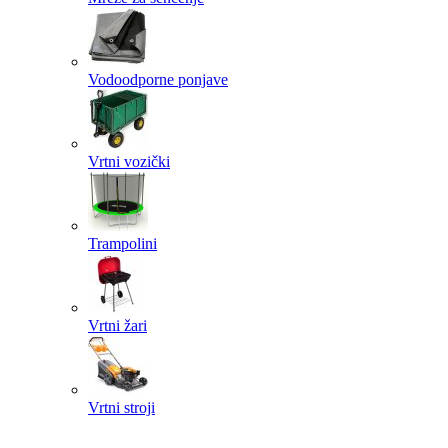
Vodoodporne ponjave
Vrtni vozički
Trampolini
Vrtni žari
Vrtni stroji