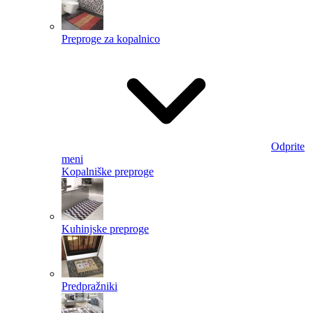
Preproge za kopalnico
Odprite
meni
Kopalniške preproge
Kuhinjske preproge
Predpražniki