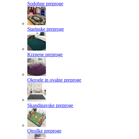
Sodobne preproge
Starinske preproge
Krznene preproge
Okrogle in ovalne preproge
Skandinavske preproge
Otroške preproge