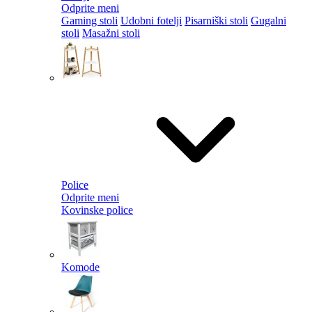
Odprite meni
Gaming stoli
Udobni fotelji
Pisarniški stoli
Gugalni
stoli
Masažni stoli
Police
Odprite meni
Kovinske police
Komode