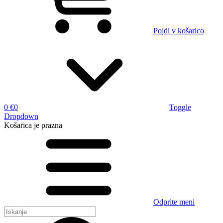
Pojdi v košarico
0 €
0
Toggle
Dropdown
Košarica
je prazna
Odprite meni