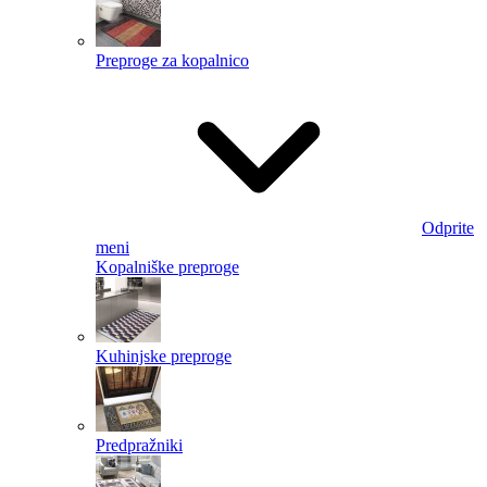
Preproge za kopalnico
Odprite
meni
Kopalniške preproge
Kuhinjske preproge
Predpražniki