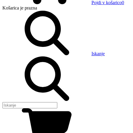
Pojdi v košarico
0
Košarica
je prazna
Iskanje