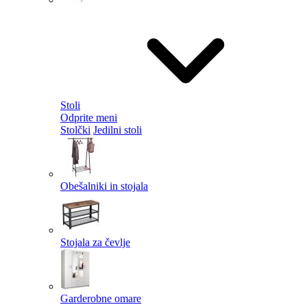
Stoli
Odprite meni
Stolčki
Jedilni stoli
Obešalniki in stojala
Stojala za čevlje
Garderobne omare