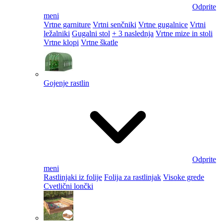
Odprite
meni
Vrtne garniture
Vrtni senčniki
Vrtne gugalnice
Vrtni
ležalniki
Gugalni stol
+ 3 naslednja
Vrtne mize in stoli
Vrtne klopi
Vrtne škatle
Gojenje rastlin
Odprite
meni
Rastlinjaki iz folije
Folija za rastlinjak
Visoke grede
Cvetlični lončki