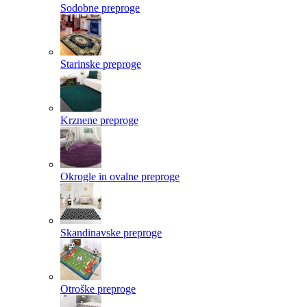
Sodobne preproge
Starinske preproge
Krznene preproge
Okrogle in ovalne preproge
Skandinavske preproge
Otroške preproge