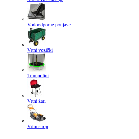
Vodoodporne ponjave
Vrtni vozički
Trampolini
Vrtni žari
Vrtni stroji