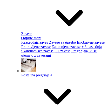
Zavese
Odprite meni
Razprodaja zaves
Zavese za gazebo
Enobarvne zavese
Pripravljene zavese
Zatemnjene zavese
+ 3 naslednja
Skandinavske zavese
3D zavese
Pregrinjala, ki se
ujemajo z zavesami
Posteljna pregrinjala