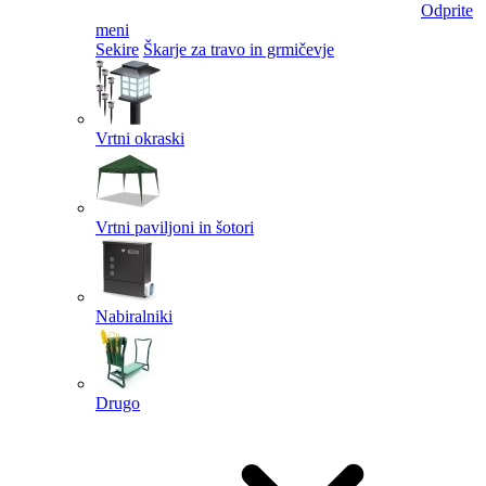
Odprite
meni
Sekire
Škarje za travo in grmičevje
Vrtni okraski
Vrtni paviljoni in šotori
Nabiralniki
Drugo