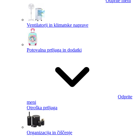
Odprite meni
Ventilatorji in klimatske naprave
Potovalna prtljaga in dodatki
Odprite
meni
Otroška prtljaga
Organizacija in čiščenje