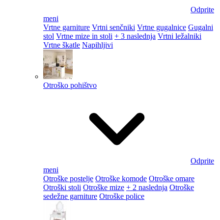
Odprite
meni
Vrtne garniture
Vrtni senčniki
Vrtne gugalnice
Gugalni
stol
Vrtne mize in stoli
+ 3 naslednja
Vrtni ležalniki
Vrtne škatle
Napihljivi
Otroško pohištvo
Odprite
meni
Otroške postelje
Otroške komode
Otroške omare
Otroški stoli
Otroške mize
+ 2 naslednja
Otroške
sedežne garniture
Otroške police