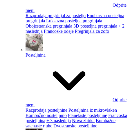
Odprite
meni
Razprodaja pregrinjal za posteljo
Enobarvna posteljna
pregrinjala
Luksuzna posteljna pregrinjala
Obojestranska pregrinjala
3D posteljna pregrinjala
+ 2
naslednja
Francoske odeje
Pregrinjala za zofo
Posteljnina
Odprite
meni
Razprodaja posteljnine
Posteljnina iz mikrovlaken
Bombažno posteljnino
Flanelaste posteljnine
Francoska
posteljnina
+ 3 naslednja
Nova zbirka
Bombažne
satenaste rjuhe
Dvostranske posteljnine