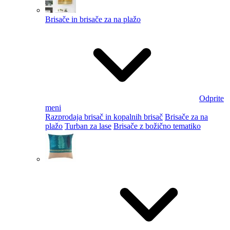
Brisače in brisače za na plažo
Odprite
meni
Razprodaja brisač in kopalnih brisač
Brisače za na
plažo
Turban za lase
Brisače z božično tematiko