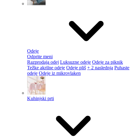
Odeje
Odprite meni
Razprodaja odej
Luksuzne odeje
Odeje za piknik
Težke akrilne odeje
Odeje pliš
+ 2 naslednja
Puhaste
odeje
Odeje iz mikrovlaken
Kuhinjski prti