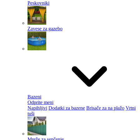
Peskovniki
Zavese za gazebo
Bazeni
Odprite meni
Napihljivi
Dodatki za bazene
Brisače za na plažo
Vrtni
tuši
Mreže za senčenje