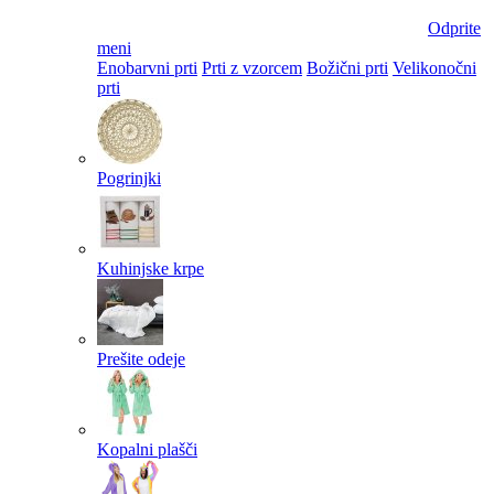
Odprite
meni
Enobarvni prti
Prti z vzorcem
Božični prti
Velikonočni
prti​
Pogrinjki
Kuhinjske krpe
Prešite odeje
Kopalni plašči