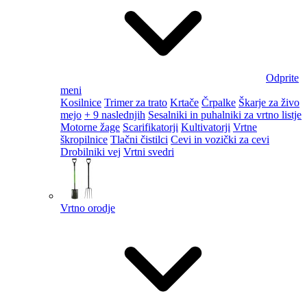
Odprite
meni
Kosilnice
Trimer za trato
Krtače
Črpalke
Škarje za živo
mejo
+ 9 naslednjih
Sesalniki in puhalniki za vrtno listje
Motorne žage
Scarifikatorji
Kultivatorji
Vrtne
škropilnice
Tlačni čistilci
Cevi in vozički za cevi
Drobilniki vej
Vrtni svedri
Vrtno orodje