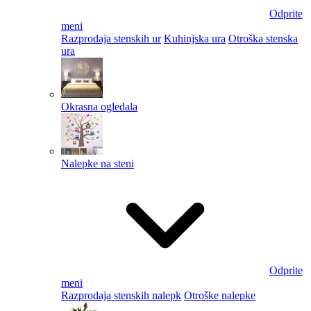
Odprite
meni
Razprodaja stenskih ur
Kuhinjska ura
Otroška stenska
ura
Okrasna ogledala
Nalepke na steni
Odprite
meni
Razprodaja stenskih nalepk
Otroške nalepke