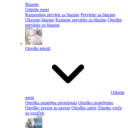
Blazine
Odprite meni
Razprodaja prevlek za blazine
Prevleke za blazine
Okrasne blazine
Krznene prevleke za blazine
Otroške
prevleke za blazine
Otroški tekstil
Odprite
meni
Otroška posteljna pregrinjala
Otroško posteljnino
Otroške zavese in zavese
Otroške odeje
Zimske vreče
za voziček