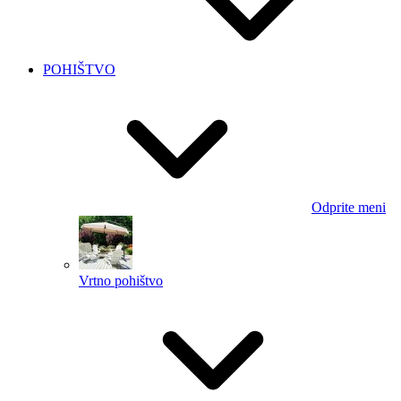
POHIŠTVO
Odprite meni
Vrtno pohištvo