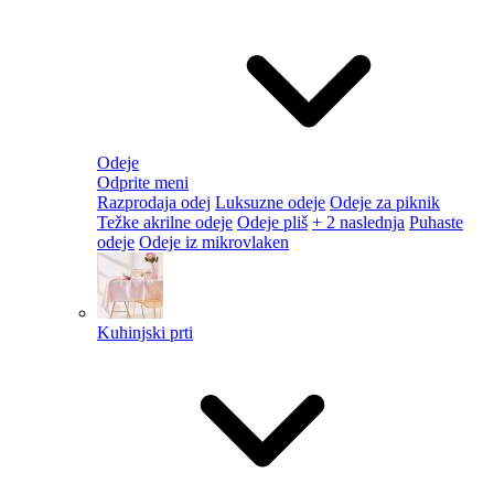
Odeje
Odprite meni
Razprodaja odej
Luksuzne odeje
Odeje za piknik
Težke akrilne odeje
Odeje pliš
+ 2 naslednja
Puhaste
odeje
Odeje iz mikrovlaken
Kuhinjski prti