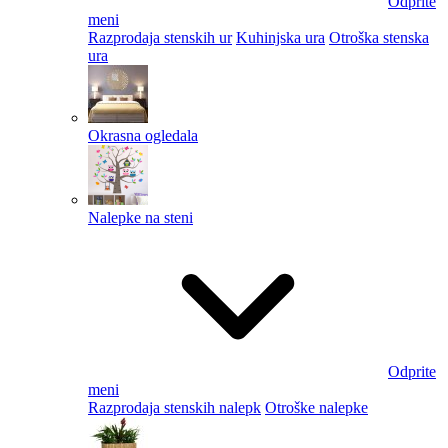
Odprite
meni
Razprodaja stenskih ur
Kuhinjska ura
Otroška stenska
ura
Okrasna ogledala
Nalepke na steni
Odprite
meni
Razprodaja stenskih nalepk
Otroške nalepke