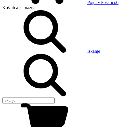
Pojdi v košarico
0
Košarica
je prazna
Iskanje