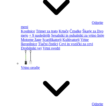
Odprite
meni
Kosilnice
Trimer za trato
Krtače
Črpalke
Škarje za živo
mejo
+ 9 naslednjih
Sesalniki in puhalniki za vrtno listje
Motorne žage
Scarifikatorji
Kultivatorji
Vrtne
škropilnice
Tlačni čistilci
Cevi in vozički za cevi
Drobilniki vej
Vrtni svedri
Vrtno orodje
Odprite