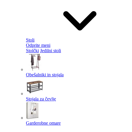
Stoli
Odprite meni
Stolčki
Jedilni stoli
Obešalniki in stojala
Stojala za čevlje
Garderobne omare