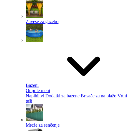
Zavese za gazebo
Bazeni
Odprite meni
Napihljivi
Dodatki za bazene
Brisače za na plažo
Vrtni
tuši
Mreže za senčenje