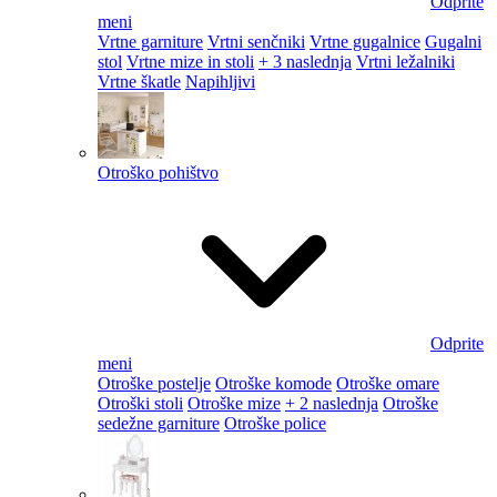
Odprite
meni
Vrtne garniture
Vrtni senčniki
Vrtne gugalnice
Gugalni
stol
Vrtne mize in stoli
+ 3 naslednja
Vrtni ležalniki
Vrtne škatle
Napihljivi
Otroško pohištvo
Odprite
meni
Otroške postelje
Otroške komode
Otroške omare
Otroški stoli
Otroške mize
+ 2 naslednja
Otroške
sedežne garniture
Otroške police