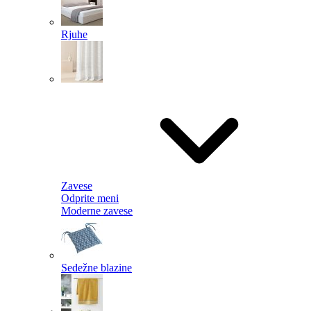
Rjuhe
Zavese
Odprite meni
Moderne zavese
Sedežne blazine