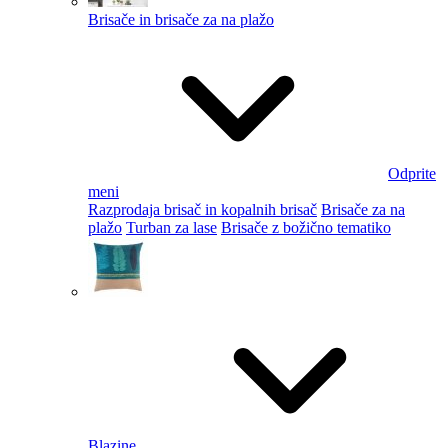
Brisače in brisače za na plažo
Odprite
meni
Razprodaja brisač in kopalnih brisač
Brisače za na
plažo
Turban za lase
Brisače z božično tematiko
Blazine