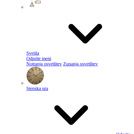
Svetila
Odprite meni
Notranja osvetlitev
Zunanja osvetlitev
Stenska ura