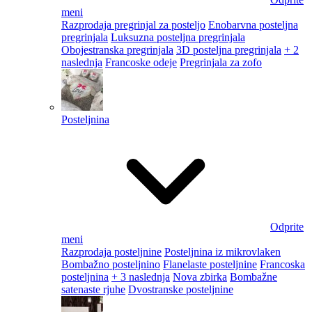
meni
Razprodaja pregrinjal za posteljo
Enobarvna posteljna
pregrinjala
Luksuzna posteljna pregrinjala
Obojestranska pregrinjala
3D posteljna pregrinjala
+ 2
naslednja
Francoske odeje
Pregrinjala za zofo
Posteljnina
Odprite
meni
Razprodaja posteljnine
Posteljnina iz mikrovlaken
Bombažno posteljnino
Flanelaste posteljnine
Francoska
posteljnina
+ 3 naslednja
Nova zbirka
Bombažne
satenaste rjuhe
Dvostranske posteljnine