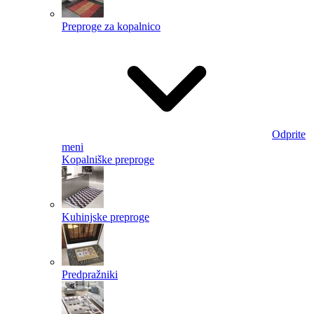
Preproge za kopalnico
Odprite
meni
Kopalniške preproge
Kuhinjske preproge
Predpražniki