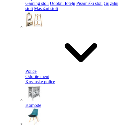
Gaming stoli
Udobni fotelji
Pisarniški stoli
Gugalni
stoli
Masažni stoli
Police
Odprite meni
Kovinske police
Komode