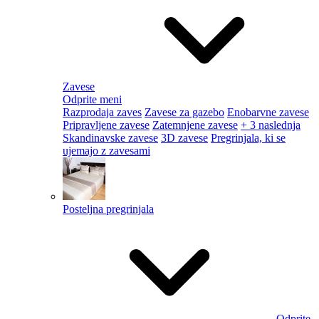
Zavese
Odprite meni
Razprodaja zaves
Zavese za gazebo
Enobarvne zavese
Pripravljene zavese
Zatemnjene zavese
+ 3 naslednja
Skandinavske zavese
3D zavese
Pregrinjala, ki se
ujemajo z zavesami
Posteljna pregrinjala
Odprite