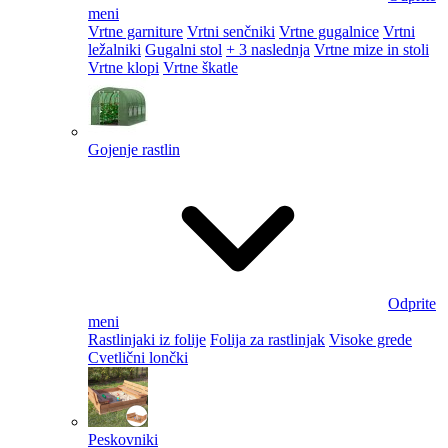
meni
Vrtne garniture
Vrtni senčniki
Vrtne gugalnice
Vrtni
ležalniki
Gugalni stol
+ 3 naslednja
Vrtne mize in stoli
Vrtne klopi
Vrtne škatle
Gojenje rastlin
Odprite
meni
Rastlinjaki iz folije
Folija za rastlinjak
Visoke grede
Cvetlični lončki
Peskovniki