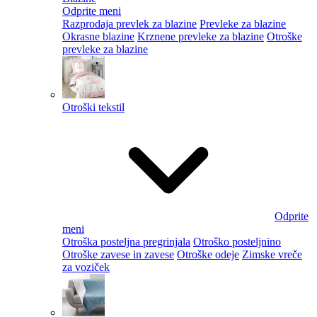
Odprite meni
Razprodaja prevlek za blazine
Prevleke za blazine
Okrasne blazine
Krznene prevleke za blazine
Otroške
prevleke za blazine
Otroški tekstil
Odprite
meni
Otroška posteljna pregrinjala
Otroško posteljnino
Otroške zavese in zavese
Otroške odeje
Zimske vreče
za voziček