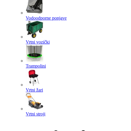
Vodoodporne ponjave
Vrtni vozički
Trampolini
Vrtni žari
Vrtni stroji