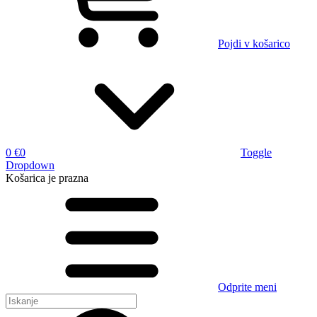
Pojdi v košarico
0 €
0
Toggle
Dropdown
Košarica
je prazna
Odprite meni