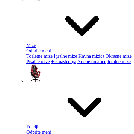
Mize
Odprite meni
Toaletne mize
Igralne mize
Kavna mizica
Okrasne mize
Pisalne mize
+ 2 naslednja
Nočne omarice
Jedilne mize
Fotelji
Odprite meni