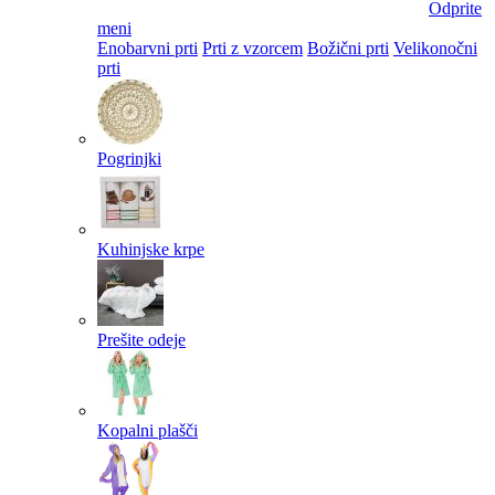
Odprite
meni
Enobarvni prti
Prti z vzorcem
Božični prti
Velikonočni
prti​
Pogrinjki
Kuhinjske krpe
Prešite odeje
Kopalni plašči