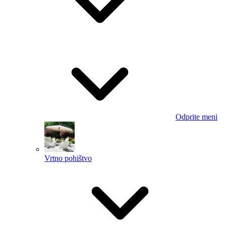
Odprite meni
Vrtno pohištvo