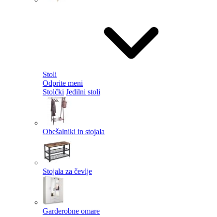
Stoli
Odprite meni
Stolčki
Jedilni stoli
Obešalniki in stojala
Stojala za čevlje
Garderobne omare