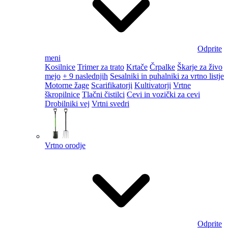
Odprite
meni
Kosilnice
Trimer za trato
Krtače
Črpalke
Škarje za živo
mejo
+ 9 naslednjih
Sesalniki in puhalniki za vrtno listje
Motorne žage
Scarifikatorji
Kultivatorji
Vrtne
škropilnice
Tlačni čistilci
Cevi in vozički za cevi
Drobilniki vej
Vrtni svedri
Vrtno orodje
Odprite