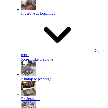
Preproge za kopalnico
Odprite
meni
Kopalniške preproge
Kuhinjske preproge
Predpražniki