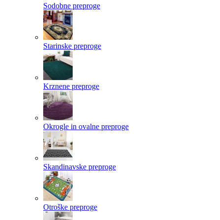
Sodobne preproge
Starinske preproge
Krznene preproge
Okrogle in ovalne preproge
Skandinavske preproge
Otroške preproge