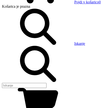
Pojdi v košarico
0
Košarica
je prazna
Iskanje