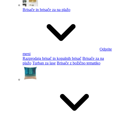
Brisače in brisače za na plažo
Odprite
meni
Razprodaja brisač in kopalnih brisač
Brisače za na
plažo
Turban za lase
Brisače z božično tematiko