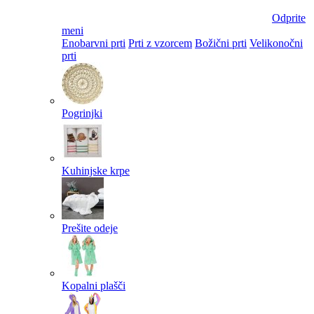
Odprite
meni
Enobarvni prti
Prti z vzorcem
Božični prti
Velikonočni
prti​
Pogrinjki
Kuhinjske krpe
Prešite odeje
Kopalni plašči