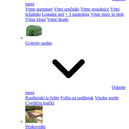
meni
Vrtne garniture
Vrtni senčniki
Vrtne gugalnice
Vrtni
ležalniki
Gugalni stol
+ 3 naslednja
Vrtne mize in stoli
Vrtne klopi
Vrtne škatle
Gojenje rastlin
Odprite
meni
Rastlinjaki iz folije
Folija za rastlinjak
Visoke grede
Cvetlični lončki
Peskovniki