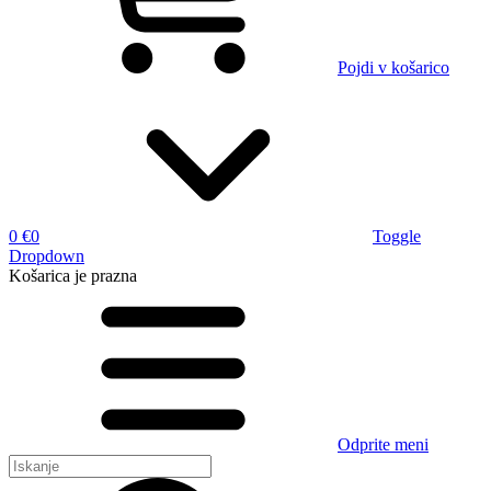
Pojdi v košarico
0 €
0
Toggle
Dropdown
Košarica
je prazna
Odprite meni