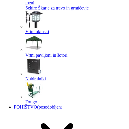
meni
Sekire
Škarje za travo in grmičevje
Vrtni okraski
Vrtni paviljoni in šotori
Nabiralniki
Drugo
POHIŠTVO
(posodobljen)