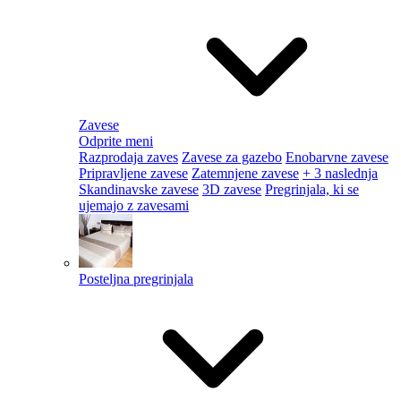
Zavese
Odprite meni
Razprodaja zaves
Zavese za gazebo
Enobarvne zavese
Pripravljene zavese
Zatemnjene zavese
+ 3 naslednja
Skandinavske zavese
3D zavese
Pregrinjala, ki se
ujemajo z zavesami
Posteljna pregrinjala