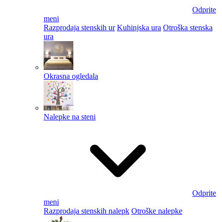
Odprite
meni
Razprodaja stenskih ur
Kuhinjska ura
Otroška stenska
ura
Okrasna ogledala
Nalepke na steni
Odprite
meni
Razprodaja stenskih nalepk
Otroške nalepke