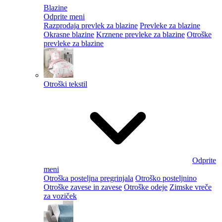
Blazine
Odprite meni
Razprodaja prevlek za blazine
Prevleke za blazine
Okrasne blazine
Krznene prevleke za blazine
Otroške
prevleke za blazine
Otroški tekstil
Odprite
meni
Otroška posteljna pregrinjala
Otroško posteljnino
Otroške zavese in zavese
Otroške odeje
Zimske vreče
za voziček