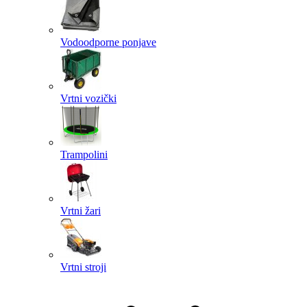
Vodoodporne ponjave
Vrtni vozički
Trampolini
Vrtni žari
Vrtni stroji