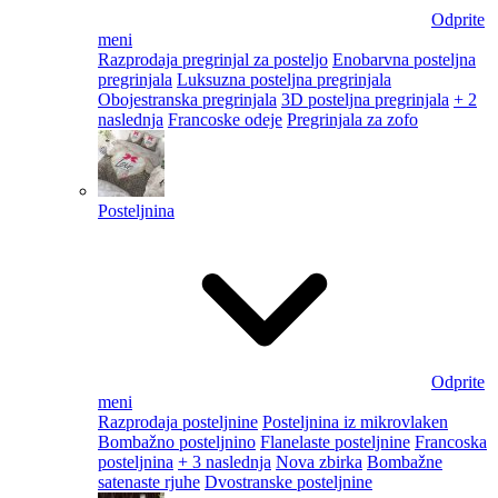
Odprite
meni
Razprodaja pregrinjal za posteljo
Enobarvna posteljna
pregrinjala
Luksuzna posteljna pregrinjala
Obojestranska pregrinjala
3D posteljna pregrinjala
+ 2
naslednja
Francoske odeje
Pregrinjala za zofo
Posteljnina
Odprite
meni
Razprodaja posteljnine
Posteljnina iz mikrovlaken
Bombažno posteljnino
Flanelaste posteljnine
Francoska
posteljnina
+ 3 naslednja
Nova zbirka
Bombažne
satenaste rjuhe
Dvostranske posteljnine