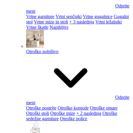
Odprite
meni
Vrtne garniture
Vrtni senčniki
Vrtne gugalnice
Gugalni
stol
Vrtne mize in stoli
+ 3 naslednja
Vrtni ležalniki
Vrtne škatle
Napihljivi
Otroško pohištvo
Odprite
meni
Otroške postelje
Otroške komode
Otroške omare
Otroški stoli
Otroške mize
+ 2 naslednja
Otroške
sedežne garniture
Otroške police