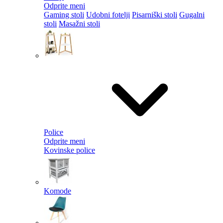
Odprite meni
Gaming stoli
Udobni fotelji
Pisarniški stoli
Gugalni
stoli
Masažni stoli
Police
Odprite meni
Kovinske police
Komode