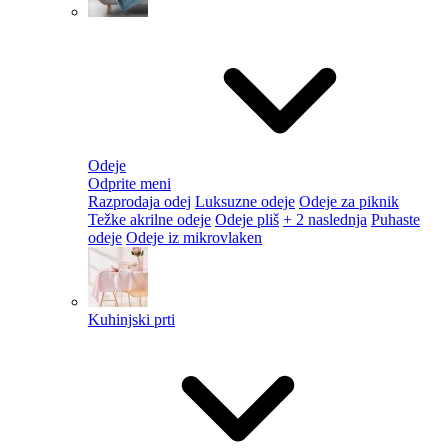
Odeje
Odprite meni
Razprodaja odej
Luksuzne odeje
Odeje za piknik
Težke akrilne odeje
Odeje pliš
+ 2 naslednja
Puhaste
odeje
Odeje iz mikrovlaken
Kuhinjski prti