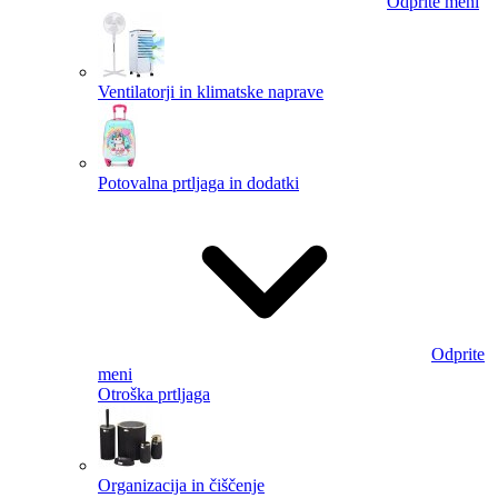
Odprite meni
Ventilatorji in klimatske naprave
Potovalna prtljaga in dodatki
Odprite
meni
Otroška prtljaga
Organizacija in čiščenje