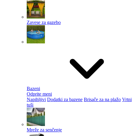
Zavese za gazebo
Bazeni
Odprite meni
Napihljivi
Dodatki za bazene
Brisače za na plažo
Vrtni
tuši
Mreže za senčenje