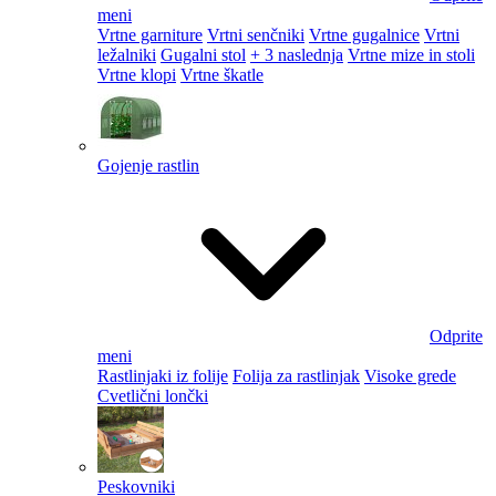
meni
Vrtne garniture
Vrtni senčniki
Vrtne gugalnice
Vrtni
ležalniki
Gugalni stol
+ 3 naslednja
Vrtne mize in stoli
Vrtne klopi
Vrtne škatle
Gojenje rastlin
Odprite
meni
Rastlinjaki iz folije
Folija za rastlinjak
Visoke grede
Cvetlični lončki
Peskovniki