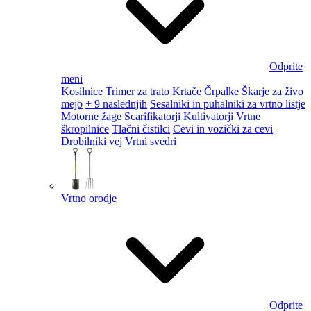
Odprite
meni
Kosilnice
Trimer za trato
Krtače
Črpalke
Škarje za živo
mejo
+ 9 naslednjih
Sesalniki in puhalniki za vrtno listje
Motorne žage
Scarifikatorji
Kultivatorji
Vrtne
škropilnice
Tlačni čistilci
Cevi in vozički za cevi
Drobilniki vej
Vrtni svedri
Vrtno orodje
Odprite