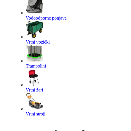
Vodoodporne ponjave
Vrtni vozički
Trampolini
Vrtni žari
Vrtni stroji