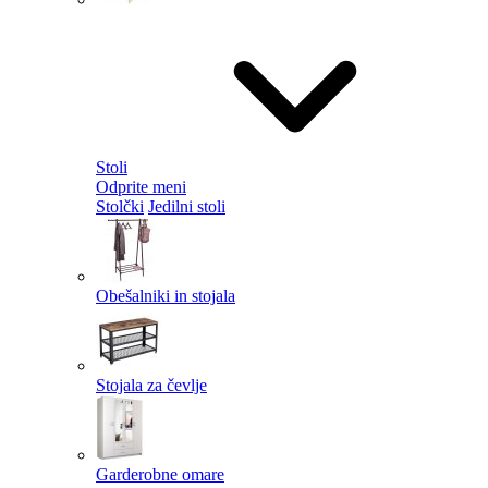
Stoli
Odprite meni
Stolčki
Jedilni stoli
Obešalniki in stojala
Stojala za čevlje
Garderobne omare