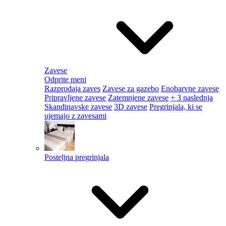
Zavese
Odprite meni
Razprodaja zaves
Zavese za gazebo
Enobarvne zavese
Pripravljene zavese
Zatemnjene zavese
+ 3 naslednja
Skandinavske zavese
3D zavese
Pregrinjala, ki se
ujemajo z zavesami
Posteljna pregrinjala