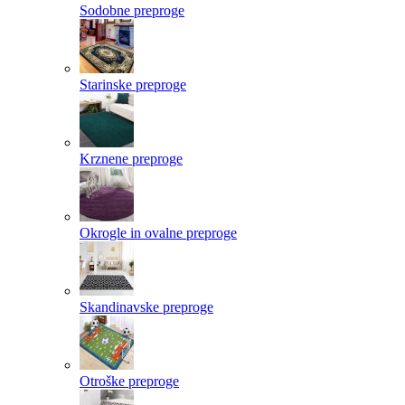
Sodobne preproge
Starinske preproge
Krznene preproge
Okrogle in ovalne preproge
Skandinavske preproge
Otroške preproge