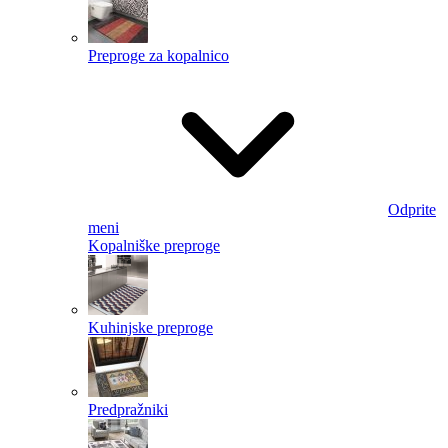
Preproge za kopalnico
Odprite
meni
Kopalniške preproge
Kuhinjske preproge
Predpražniki