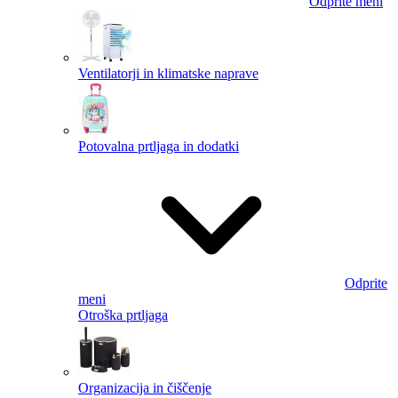
Odprite meni
Ventilatorji in klimatske naprave
Potovalna prtljaga in dodatki
Odprite
meni
Otroška prtljaga
Organizacija in čiščenje