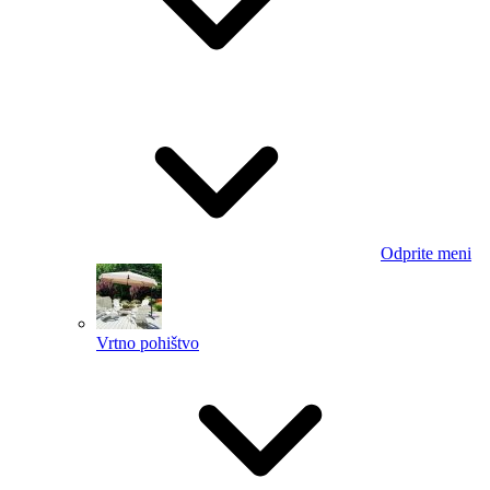
Odprite meni
Vrtno pohištvo