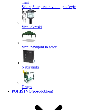
meni
Sekire
Škarje za travo in grmičevje
Vrtni okraski
Vrtni paviljoni in šotori
Nabiralniki
Drugo
POHIŠTVO
(posodobljen)