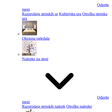
Odprite
meni
Razprodaja stenskih ur
Kuhinjska ura
Otroška stenska
ura
Okrasna ogledala
Nalepke na steni
Odprite
meni
Razprodaja stenskih nalepk
Otroške nalepke