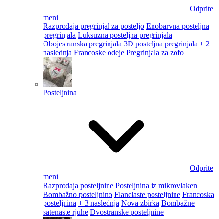
Odprite
meni
Razprodaja pregrinjal za posteljo
Enobarvna posteljna
pregrinjala
Luksuzna posteljna pregrinjala
Obojestranska pregrinjala
3D posteljna pregrinjala
+ 2
naslednja
Francoske odeje
Pregrinjala za zofo
Posteljnina
Odprite
meni
Razprodaja posteljnine
Posteljnina iz mikrovlaken
Bombažno posteljnino
Flanelaste posteljnine
Francoska
posteljnina
+ 3 naslednja
Nova zbirka
Bombažne
satenaste rjuhe
Dvostranske posteljnine