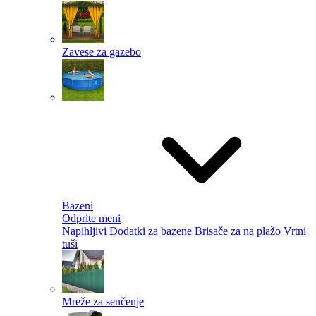
Zavese za gazebo
Bazeni
Odprite meni
Napihljivi
Dodatki za bazene
Brisače za na plažo
Vrtni
tuši
Mreže za senčenje