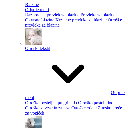
Blazine
Odprite meni
Razprodaja prevlek za blazine
Prevleke za blazine
Okrasne blazine
Krznene prevleke za blazine
Otroške
prevleke za blazine
Otroški tekstil
Odprite
meni
Otroška posteljna pregrinjala
Otroško posteljnino
Otroške zavese in zavese
Otroške odeje
Zimske vreče
za voziček