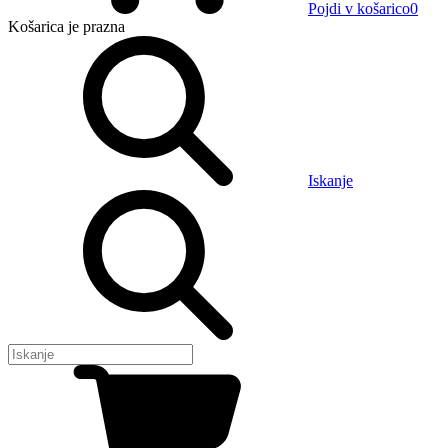
Pojdi v košarico
0
Košarica
je prazna
Iskanje