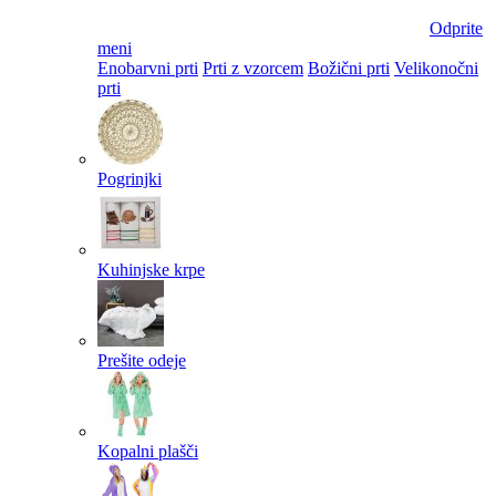
Odprite
meni
Enobarvni prti
Prti z vzorcem
Božični prti
Velikonočni
prti​
Pogrinjki
Kuhinjske krpe
Prešite odeje
Kopalni plašči