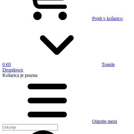
Pojdi v košarico
0 €
0
Toggle
Dropdown
Košarica
je prazna
Odprite meni