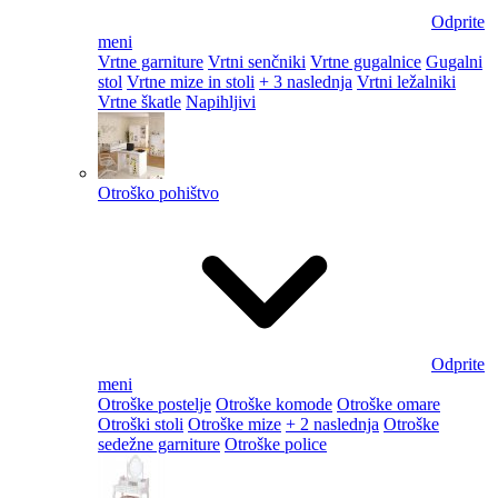
Odprite
meni
Vrtne garniture
Vrtni senčniki
Vrtne gugalnice
Gugalni
stol
Vrtne mize in stoli
+ 3 naslednja
Vrtni ležalniki
Vrtne škatle
Napihljivi
Otroško pohištvo
Odprite
meni
Otroške postelje
Otroške komode
Otroške omare
Otroški stoli
Otroške mize
+ 2 naslednja
Otroške
sedežne garniture
Otroške police