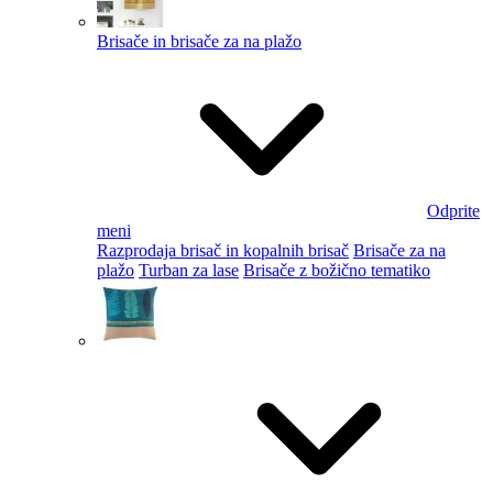
Brisače in brisače za na plažo
Odprite
meni
Razprodaja brisač in kopalnih brisač
Brisače za na
plažo
Turban za lase
Brisače z božično tematiko