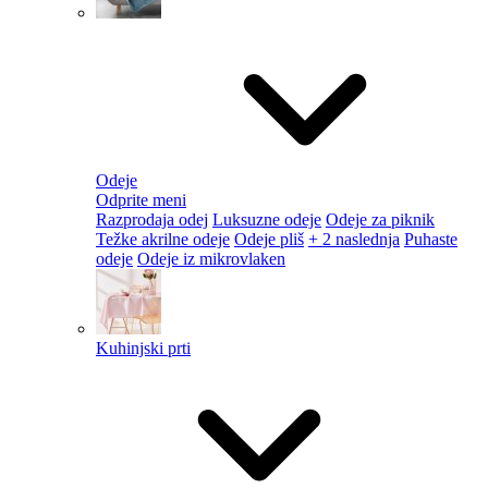
Odeje
Odprite meni
Razprodaja odej
Luksuzne odeje
Odeje za piknik
Težke akrilne odeje
Odeje pliš
+ 2 naslednja
Puhaste
odeje
Odeje iz mikrovlaken
Kuhinjski prti