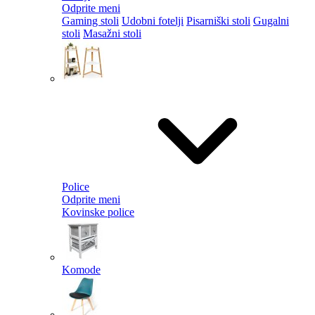
Odprite meni
Gaming stoli
Udobni fotelji
Pisarniški stoli
Gugalni
stoli
Masažni stoli
Police
Odprite meni
Kovinske police
Komode