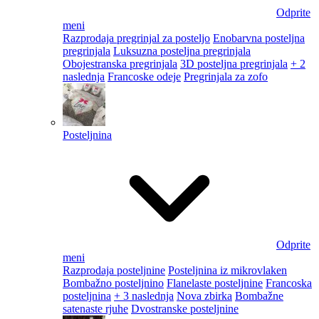
Odprite
meni
Razprodaja pregrinjal za posteljo
Enobarvna posteljna
pregrinjala
Luksuzna posteljna pregrinjala
Obojestranska pregrinjala
3D posteljna pregrinjala
+ 2
naslednja
Francoske odeje
Pregrinjala za zofo
Posteljnina
Odprite
meni
Razprodaja posteljnine
Posteljnina iz mikrovlaken
Bombažno posteljnino
Flanelaste posteljnine
Francoska
posteljnina
+ 3 naslednja
Nova zbirka
Bombažne
satenaste rjuhe
Dvostranske posteljnine