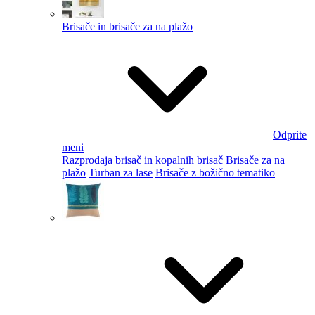
Brisače in brisače za na plažo
Odprite
meni
Razprodaja brisač in kopalnih brisač
Brisače za na
plažo
Turban za lase
Brisače z božično tematiko