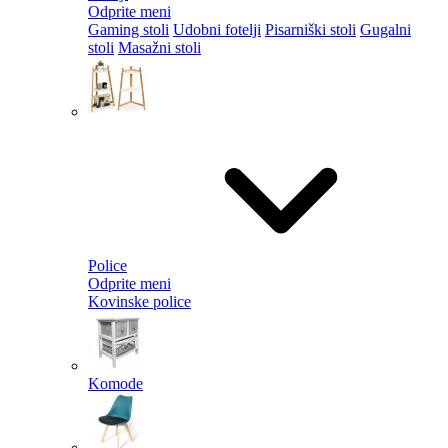
Odprite meni
Gaming stoli
Udobni fotelji
Pisarniški stoli
Gugalni
stoli
Masažni stoli
Police
Odprite meni
Kovinske police
Komode