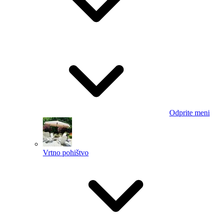
Odprite meni
Vrtno pohištvo