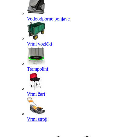
Vodoodporne ponjave
Vrtni vozički
Trampolini
Vrtni žari
Vrtni stroji