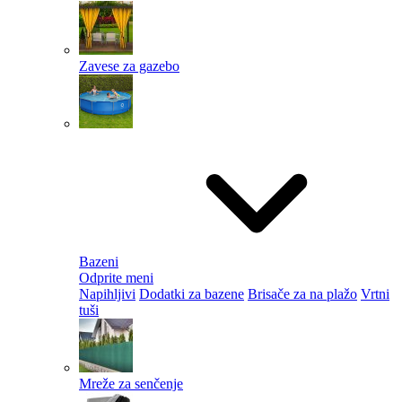
Zavese za gazebo
Bazeni
Odprite meni
Napihljivi
Dodatki za bazene
Brisače za na plažo
Vrtni
tuši
Mreže za senčenje