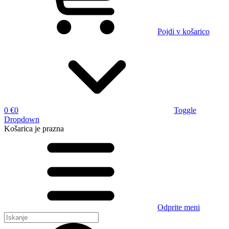
Pojdi v košarico
0 €
0
Toggle
Dropdown
Košarica
je prazna
Odprite meni