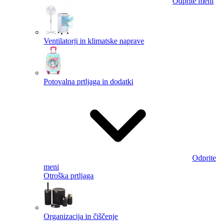
Odprite meni
Ventilatorji in klimatske naprave
Potovalna prtljaga in dodatki
Odprite
meni
Otroška prtljaga
Organizacija in čiščenje