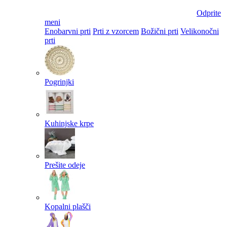
Odprite
meni
Enobarvni prti
Prti z vzorcem
Božični prti
Velikonočni
prti​
Pogrinjki
Kuhinjske krpe
Prešite odeje
Kopalni plašči