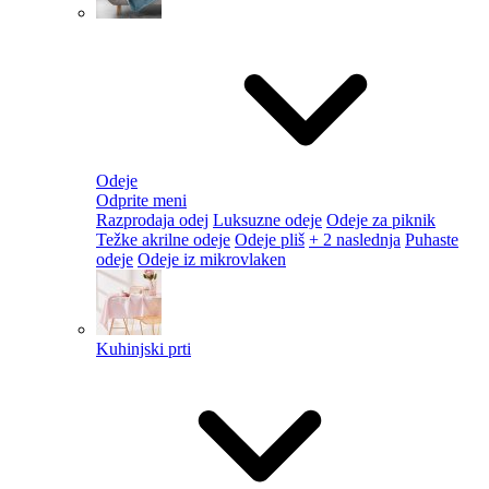
Odeje
Odprite meni
Razprodaja odej
Luksuzne odeje
Odeje za piknik
Težke akrilne odeje
Odeje pliš
+ 2 naslednja
Puhaste
odeje
Odeje iz mikrovlaken
Kuhinjski prti