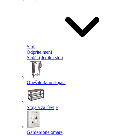
Stoli
Odprite meni
Stolčki
Jedilni stoli
Obešalniki in stojala
Stojala za čevlje
Garderobne omare