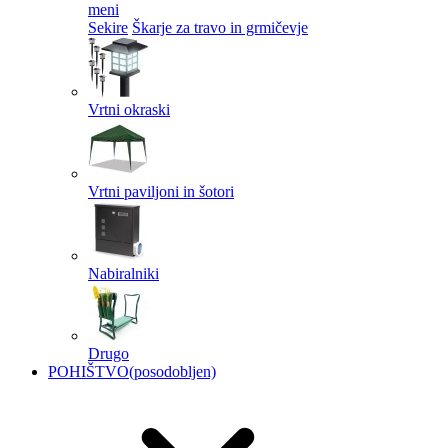
meni
Sekire
Škarje za travo in grmičevje
Vrtni okraski
Vrtni paviljoni in šotori
Nabiralniki
Drugo
POHIŠTVO
(posodobljen)