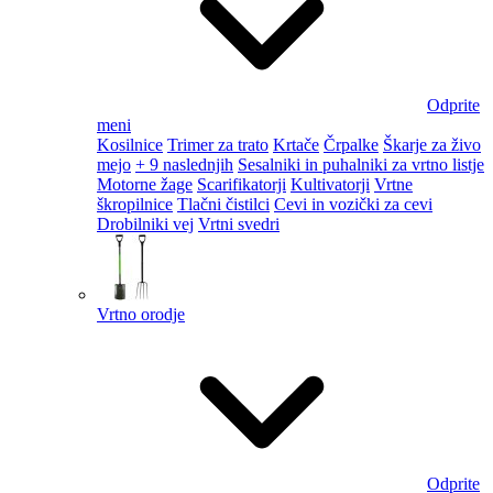
Odprite
meni
Kosilnice
Trimer za trato
Krtače
Črpalke
Škarje za živo
mejo
+ 9 naslednjih
Sesalniki in puhalniki za vrtno listje
Motorne žage
Scarifikatorji
Kultivatorji
Vrtne
škropilnice
Tlačni čistilci
Cevi in vozički za cevi
Drobilniki vej
Vrtni svedri
Vrtno orodje
Odprite