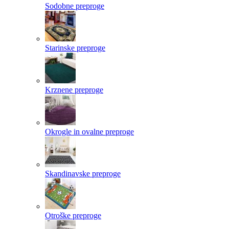
Sodobne preproge
Starinske preproge
Krznene preproge
Okrogle in ovalne preproge
Skandinavske preproge
Otroške preproge