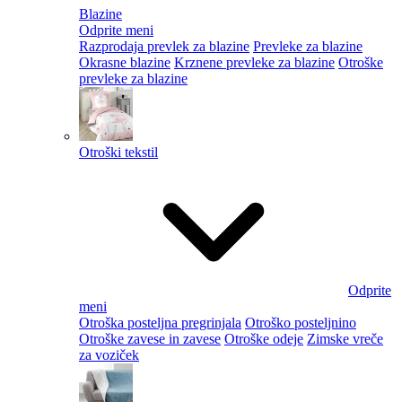
Blazine
Odprite meni
Razprodaja prevlek za blazine
Prevleke za blazine
Okrasne blazine
Krznene prevleke za blazine
Otroške
prevleke za blazine
Otroški tekstil
Odprite
meni
Otroška posteljna pregrinjala
Otroško posteljnino
Otroške zavese in zavese
Otroške odeje
Zimske vreče
za voziček