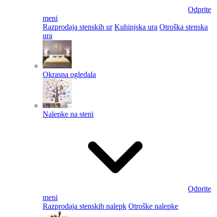
Odprite
meni
Razprodaja stenskih ur
Kuhinjska ura
Otroška stenska
ura
Okrasna ogledala
Nalepke na steni
Odprite
meni
Razprodaja stenskih nalepk
Otroške nalepke