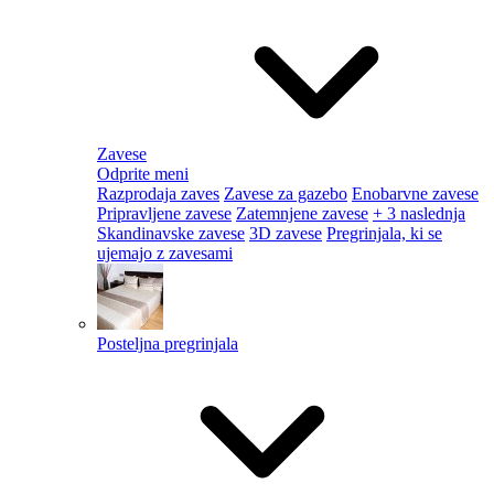
Zavese
Odprite meni
Razprodaja zaves
Zavese za gazebo
Enobarvne zavese
Pripravljene zavese
Zatemnjene zavese
+ 3 naslednja
Skandinavske zavese
3D zavese
Pregrinjala, ki se
ujemajo z zavesami
Posteljna pregrinjala