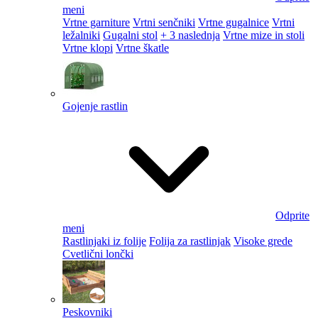
meni
Vrtne garniture
Vrtni senčniki
Vrtne gugalnice
Vrtni
ležalniki
Gugalni stol
+ 3 naslednja
Vrtne mize in stoli
Vrtne klopi
Vrtne škatle
Gojenje rastlin
Odprite
meni
Rastlinjaki iz folije
Folija za rastlinjak
Visoke grede
Cvetlični lončki
Peskovniki