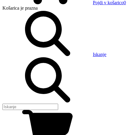
Pojdi v košarico
0
Košarica
je prazna
Iskanje