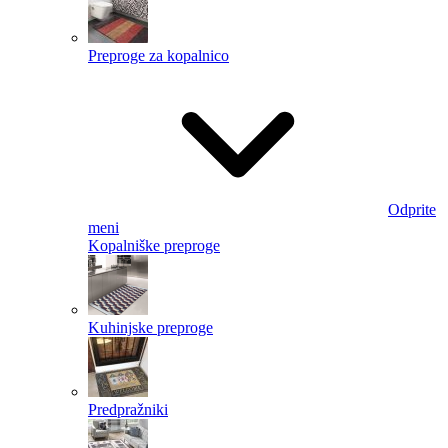
Preproge za kopalnico
Odprite
meni
Kopalniške preproge
Kuhinjske preproge
Predpražniki