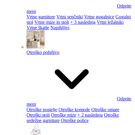
Odprite
meni
Vrtne garniture
Vrtni senčniki
Vrtne gugalnice
Gugalni
stol
Vrtne mize in stoli
+ 3 naslednja
Vrtni ležalniki
Vrtne škatle
Napihljivi
Otroško pohištvo
Odprite
meni
Otroške postelje
Otroške komode
Otroške omare
Otroški stoli
Otroške mize
+ 2 naslednja
Otroške
sedežne garniture
Otroške police