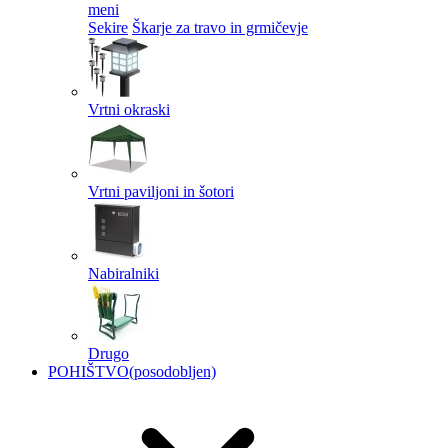
meni
Sekire
Škarje za travo in grmičevje
Vrtni okraski
Vrtni paviljoni in šotori
Nabiralniki
Drugo
POHIŠTVO
(posodobljen)