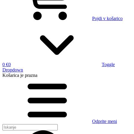
Pojdi v košarico
0 €
0
Toggle
Dropdown
Košarica
je prazna
Odprite meni