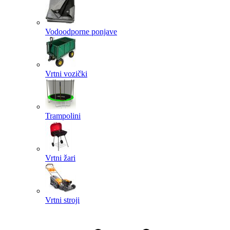
Vodoodporne ponjave
Vrtni vozički
Trampolini
Vrtni žari
Vrtni stroji