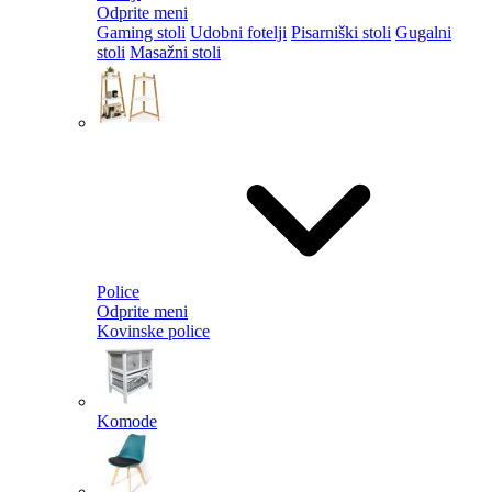
Odprite meni
Gaming stoli
Udobni fotelji
Pisarniški stoli
Gugalni
stoli
Masažni stoli
Police
Odprite meni
Kovinske police
Komode