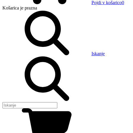
Pojdi v košarico
0
Košarica
je prazna
Iskanje