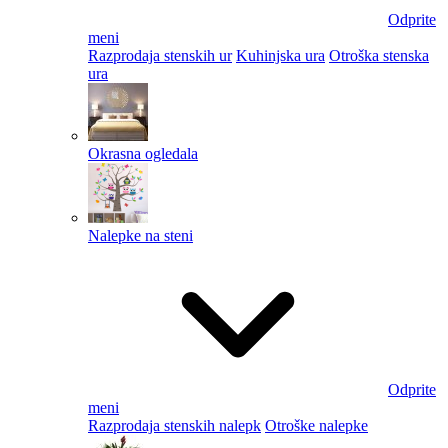
Odprite
meni
Razprodaja stenskih ur
Kuhinjska ura
Otroška stenska
ura
Okrasna ogledala
Nalepke na steni
Odprite
meni
Razprodaja stenskih nalepk
Otroške nalepke