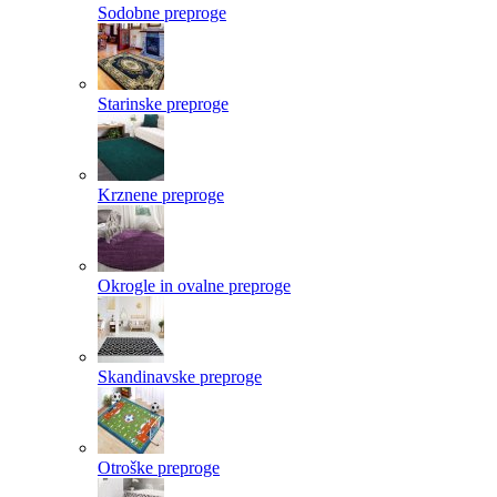
Sodobne preproge
Starinske preproge
Krznene preproge
Okrogle in ovalne preproge
Skandinavske preproge
Otroške preproge