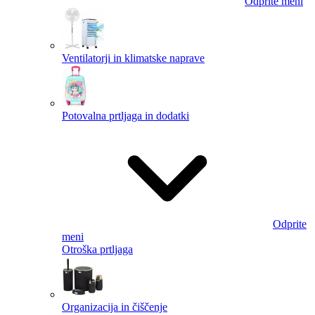
Odprite meni
Ventilatorji in klimatske naprave
Potovalna prtljaga in dodatki
Odprite
meni
Otroška prtljaga
Organizacija in čiščenje