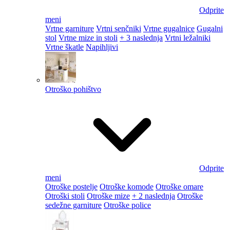
Odprite
meni
Vrtne garniture
Vrtni senčniki
Vrtne gugalnice
Gugalni
stol
Vrtne mize in stoli
+ 3 naslednja
Vrtni ležalniki
Vrtne škatle
Napihljivi
Otroško pohištvo
Odprite
meni
Otroške postelje
Otroške komode
Otroške omare
Otroški stoli
Otroške mize
+ 2 naslednja
Otroške
sedežne garniture
Otroške police