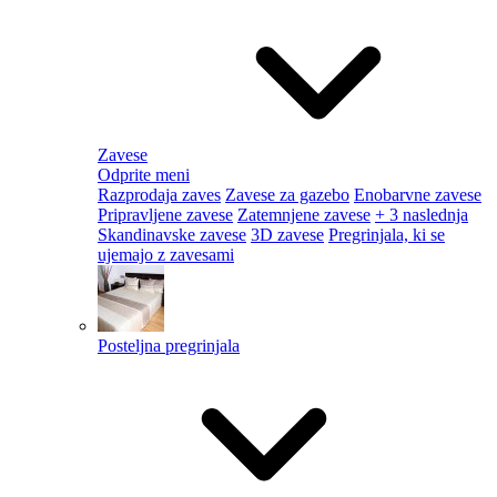
Zavese
Odprite meni
Razprodaja zaves
Zavese za gazebo
Enobarvne zavese
Pripravljene zavese
Zatemnjene zavese
+ 3 naslednja
Skandinavske zavese
3D zavese
Pregrinjala, ki se
ujemajo z zavesami
Posteljna pregrinjala