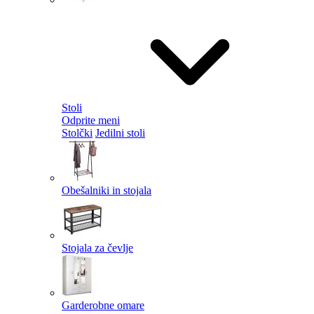
Stoli
Odprite meni
Stolčki
Jedilni stoli
Obešalniki in stojala
Stojala za čevlje
Garderobne omare