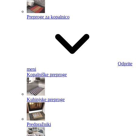
Preproge za kopalnico
Odprite
meni
Kopalniške preproge
Kuhinjske preproge
Predpražniki