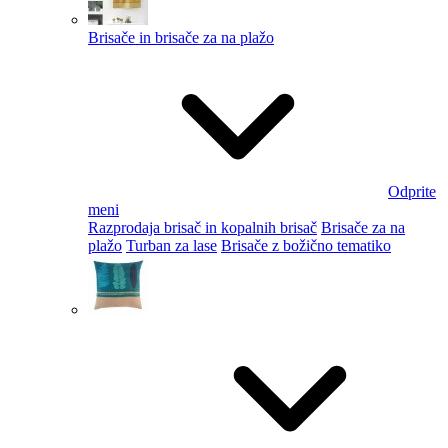
Brisače in brisače za na plažo
Odprite
meni
Razprodaja brisač in kopalnih brisač
Brisače za na
plažo
Turban za lase
Brisače z božično tematiko