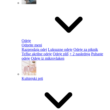
Odeje
Odprite meni
Razprodaja odej
Luksuzne odeje
Odeje za piknik
Težke akrilne odeje
Odeje pliš
+ 2 naslednja
Puhaste
odeje
Odeje iz mikrovlaken
Kuhinjski prti