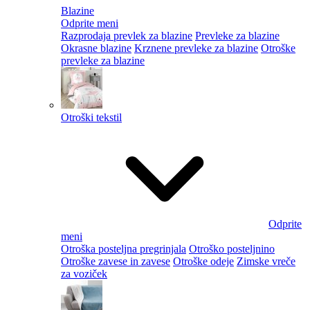
Blazine
Odprite meni
Razprodaja prevlek za blazine
Prevleke za blazine
Okrasne blazine
Krznene prevleke za blazine
Otroške
prevleke za blazine
Otroški tekstil
Odprite
meni
Otroška posteljna pregrinjala
Otroško posteljnino
Otroške zavese in zavese
Otroške odeje
Zimske vreče
za voziček