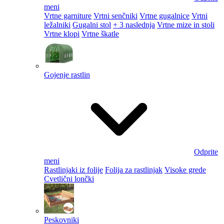
meni
Vrtne garniture
Vrtni senčniki
Vrtne gugalnice
Vrtni
ležalniki
Gugalni stol
+ 3 naslednja
Vrtne mize in stoli
Vrtne klopi
Vrtne škatle
Gojenje rastlin
Odprite
meni
Rastlinjaki iz folije
Folija za rastlinjak
Visoke grede
Cvetlični lončki
Peskovniki