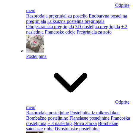
Odprite
meni
Razprodaja pregrinjal za posteljo
Enobarvna posteljna
pregrinjala
Luksuzna posteljna pregrinjala
Obojestranska pregrinjala
3D posteljna pregrinjala
+ 2
naslednja
Francoske odeje
Pregrinjala za zofo
Posteljnina
Odprite
meni
Razprodaja posteljnine
Posteljnina iz mikrovlaken
Bombažno posteljnino
Flanelaste posteljnine
Francoska
posteljnina
+ 3 naslednja
Nova zbirka
Bombažne
satenaste rjuhe
Dvostranske posteljnine