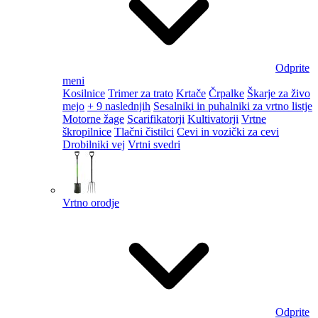
Odprite
meni
Kosilnice
Trimer za trato
Krtače
Črpalke
Škarje za živo
mejo
+ 9 naslednjih
Sesalniki in puhalniki za vrtno listje
Motorne žage
Scarifikatorji
Kultivatorji
Vrtne
škropilnice
Tlačni čistilci
Cevi in vozički za cevi
Drobilniki vej
Vrtni svedri
Vrtno orodje
Odprite