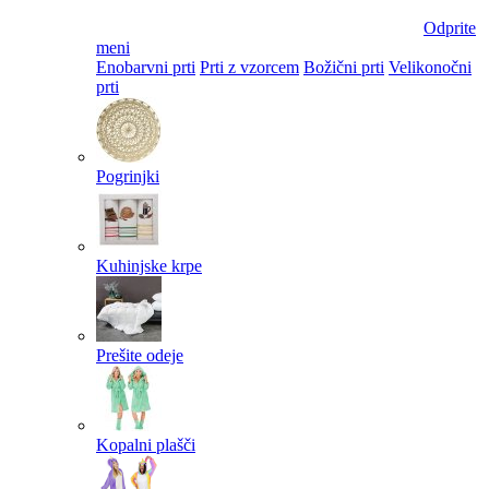
Odprite
meni
Enobarvni prti
Prti z vzorcem
Božični prti
Velikonočni
prti​
Pogrinjki
Kuhinjske krpe
Prešite odeje
Kopalni plašči