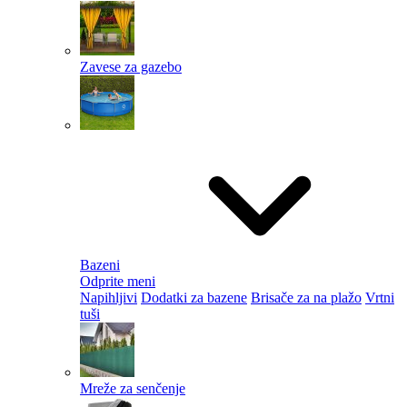
Zavese za gazebo
Bazeni
Odprite meni
Napihljivi
Dodatki za bazene
Brisače za na plažo
Vrtni
tuši
Mreže za senčenje