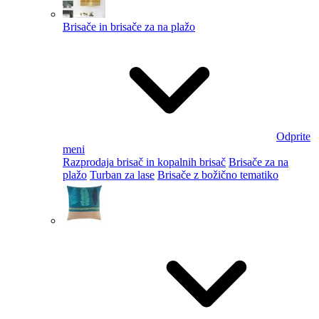
Brisače in brisače za na plažo
Odprite
meni
Razprodaja brisač in kopalnih brisač
Brisače za na
plažo
Turban za lase
Brisače z božično tematiko