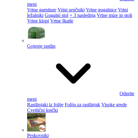
meni
Vrtne garniture
Vrtni senčniki
Vrtne gugalnice
Vrtni
ležalniki
Gugalni stol
+ 3 naslednja
Vrtne mize in stoli
Vrtne klopi
Vrtne škatle
Gojenje rastlin
Odprite
meni
Rastlinjaki iz folije
Folija za rastlinjak
Visoke grede
Cvetlični lončki
Peskovniki