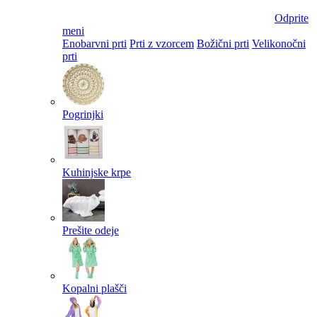
Odprite
meni
Enobarvni prti
Prti z vzorcem
Božični prti
Velikonočni
prti​
Pogrinjki
Kuhinjske krpe
Prešite odeje
Kopalni plašči