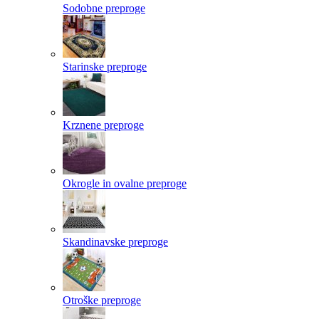
Sodobne preproge
Starinske preproge
Krznene preproge
Okrogle in ovalne preproge
Skandinavske preproge
Otroške preproge