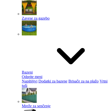
Zavese za gazebo
Bazeni
Odprite meni
Napihljivi
Dodatki za bazene
Brisače za na plažo
Vrtni
tuši
Mreže za senčenje