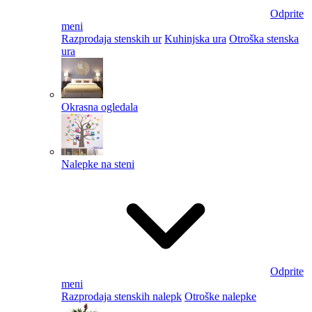
Odprite
meni
Razprodaja stenskih ur
Kuhinjska ura
Otroška stenska
ura
Okrasna ogledala
Nalepke na steni
Odprite
meni
Razprodaja stenskih nalepk
Otroške nalepke