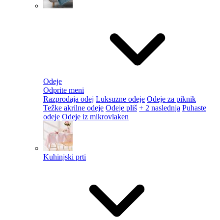
Odeje
Odprite meni
Razprodaja odej
Luksuzne odeje
Odeje za piknik
Težke akrilne odeje
Odeje pliš
+ 2 naslednja
Puhaste
odeje
Odeje iz mikrovlaken
Kuhinjski prti