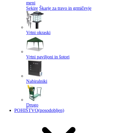
meni
Sekire
Škarje za travo in grmičevje
Vrtni okraski
Vrtni paviljoni in šotori
Nabiralniki
Drugo
POHIŠTVO
(posodobljen)