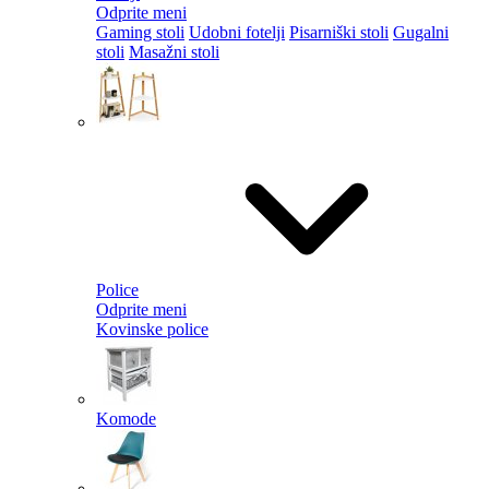
Odprite meni
Gaming stoli
Udobni fotelji
Pisarniški stoli
Gugalni
stoli
Masažni stoli
Police
Odprite meni
Kovinske police
Komode