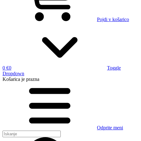
Pojdi v košarico
0 €
0
Toggle
Dropdown
Košarica
je prazna
Odprite meni