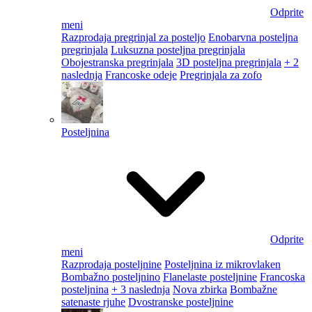
Odprite
meni
Razprodaja pregrinjal za posteljo
Enobarvna posteljna
pregrinjala
Luksuzna posteljna pregrinjala
Obojestranska pregrinjala
3D posteljna pregrinjala
+ 2
naslednja
Francoske odeje
Pregrinjala za zofo
Posteljnina
Odprite
meni
Razprodaja posteljnine
Posteljnina iz mikrovlaken
Bombažno posteljnino
Flanelaste posteljnine
Francoska
posteljnina
+ 3 naslednja
Nova zbirka
Bombažne
satenaste rjuhe
Dvostranske posteljnine