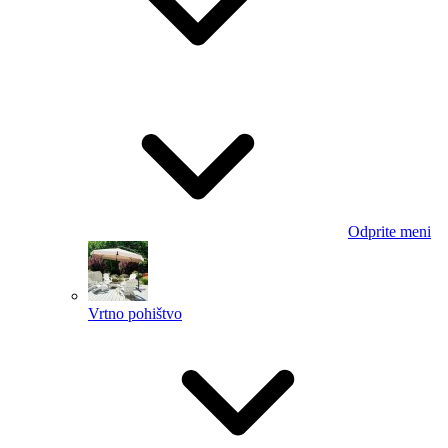
Odprite meni
Vrtno pohištvo