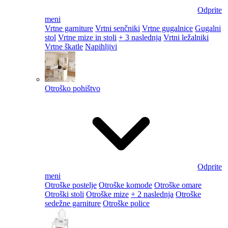
Odprite
meni
Vrtne garniture
Vrtni senčniki
Vrtne gugalnice
Gugalni
stol
Vrtne mize in stoli
+ 3 naslednja
Vrtni ležalniki
Vrtne škatle
Napihljivi
Otroško pohištvo
Odprite
meni
Otroške postelje
Otroške komode
Otroške omare
Otroški stoli
Otroške mize
+ 2 naslednja
Otroške
sedežne garniture
Otroške police