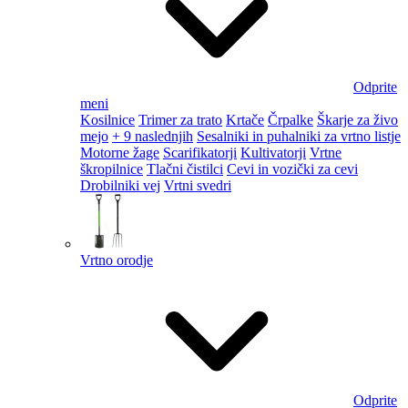
Odprite
meni
Kosilnice
Trimer za trato
Krtače
Črpalke
Škarje za živo
mejo
+ 9 naslednjih
Sesalniki in puhalniki za vrtno listje
Motorne žage
Scarifikatorji
Kultivatorji
Vrtne
škropilnice
Tlačni čistilci
Cevi in vozički za cevi
Drobilniki vej
Vrtni svedri
Vrtno orodje
Odprite