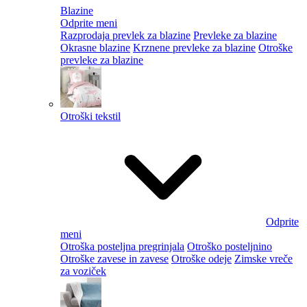
Blazine
Odprite meni
Razprodaja prevlek za blazine
Prevleke za blazine
Okrasne blazine
Krznene prevleke za blazine
Otroške
prevleke za blazine
Otroški tekstil
Odprite
meni
Otroška posteljna pregrinjala
Otroško posteljnino
Otroške zavese in zavese
Otroške odeje
Zimske vreče
za voziček