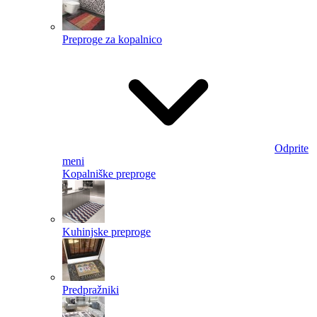
Preproge za kopalnico
Odprite
meni
Kopalniške preproge
Kuhinjske preproge
Predpražniki