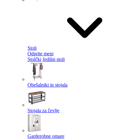
Stoli
Odprite meni
Stolčki
Jedilni stoli
Obešalniki in stojala
Stojala za čevlje
Garderobne omare