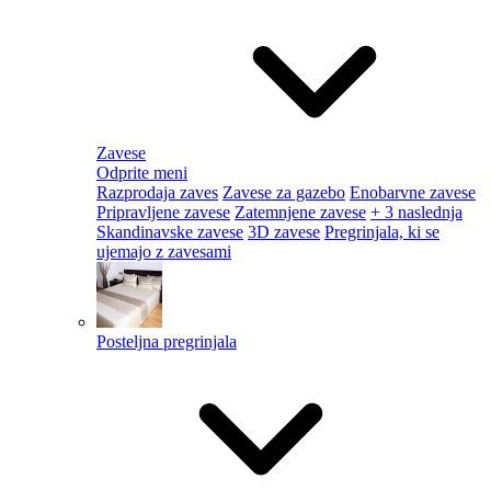
Zavese
Odprite meni
Razprodaja zaves
Zavese za gazebo
Enobarvne zavese
Pripravljene zavese
Zatemnjene zavese
+ 3 naslednja
Skandinavske zavese
3D zavese
Pregrinjala, ki se
ujemajo z zavesami
Posteljna pregrinjala