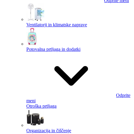
Odprite meni
Ventilatorji in klimatske naprave
Potovalna prtljaga in dodatki
Odprite
meni
Otroška prtljaga
Organizacija in čiščenje