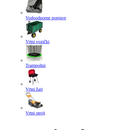
Vodoodporne ponjave
Vrtni vozički
Trampolini
Vrtni žari
Vrtni stroji