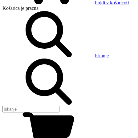
Pojdi v košarico
0
Košarica
je prazna
Iskanje