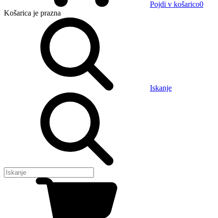
Pojdi v košarico
0
Košarica
je prazna
Iskanje