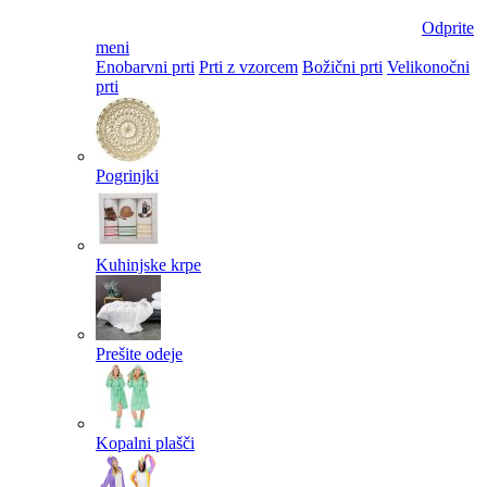
Odprite
meni
Enobarvni prti
Prti z vzorcem
Božični prti
Velikonočni
prti​
Pogrinjki
Kuhinjske krpe
Prešite odeje
Kopalni plašči