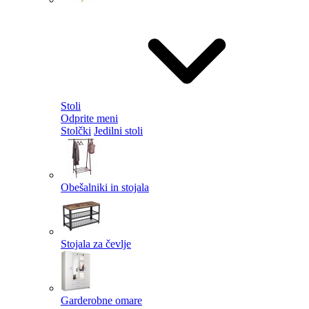
Stoli
Odprite meni
Stolčki
Jedilni stoli
Obešalniki in stojala
Stojala za čevlje
Garderobne omare