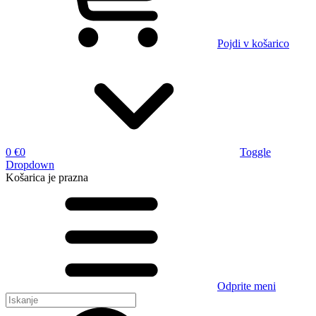
Pojdi v košarico
0 €
0
Toggle
Dropdown
Košarica
je prazna
Odprite meni