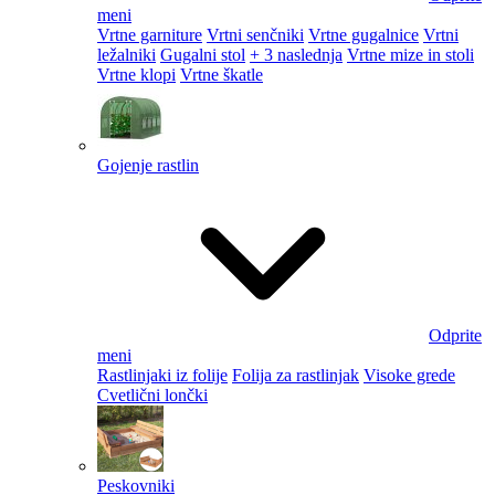
meni
Vrtne garniture
Vrtni senčniki
Vrtne gugalnice
Vrtni
ležalniki
Gugalni stol
+ 3 naslednja
Vrtne mize in stoli
Vrtne klopi
Vrtne škatle
Gojenje rastlin
Odprite
meni
Rastlinjaki iz folije
Folija za rastlinjak
Visoke grede
Cvetlični lončki
Peskovniki