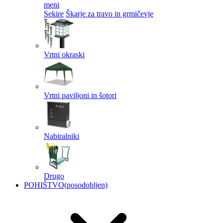
meni
Sekire
Škarje za travo in grmičevje
Vrtni okraski
Vrtni paviljoni in šotori
Nabiralniki
Drugo
POHIŠTVO
(posodobljen)