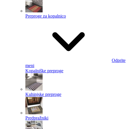
Preproge za kopalnico
Odprite
meni
Kopalniške preproge
Kuhinjske preproge
Predpražniki