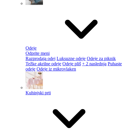
Odeje
Odprite meni
Razprodaja odej
Luksuzne odeje
Odeje za piknik
Težke akrilne odeje
Odeje pliš
+ 2 naslednja
Puhaste
odeje
Odeje iz mikrovlaken
Kuhinjski prti