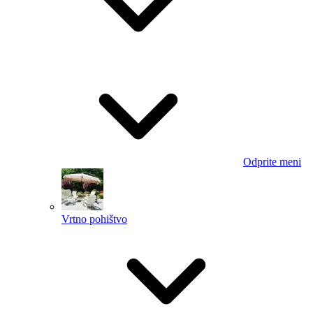
Odprite meni
Vrtno pohištvo