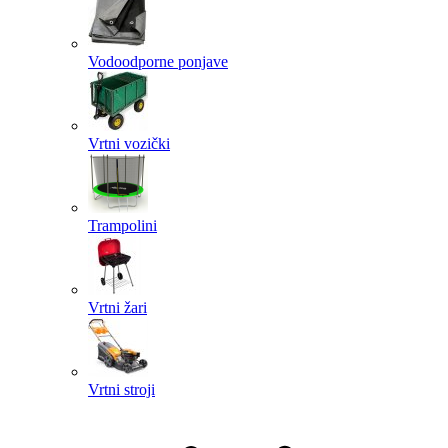
Vodoodporne ponjave
Vrtni vozički
Trampolini
Vrtni žari
Vrtni stroji