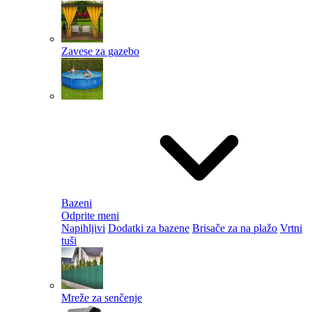
Zavese za gazebo
Bazeni
Odprite meni
Napihljivi
Dodatki za bazene
Brisače za na plažo
Vrtni
tuši
Mreže za senčenje