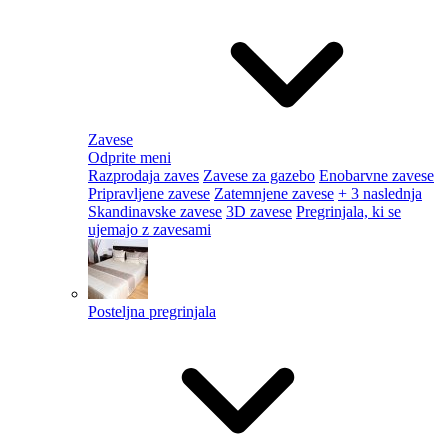
Zavese
Odprite meni
Razprodaja zaves
Zavese za gazebo
Enobarvne zavese
Pripravljene zavese
Zatemnjene zavese
+ 3 naslednja
Skandinavske zavese
3D zavese
Pregrinjala, ki se
ujemajo z zavesami
Posteljna pregrinjala