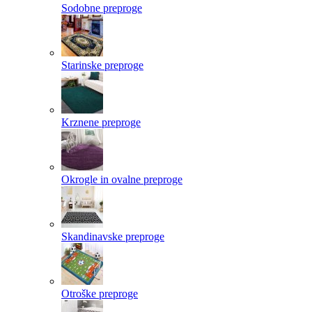
Sodobne preproge
Starinske preproge
Krznene preproge
Okrogle in ovalne preproge
Skandinavske preproge
Otroške preproge