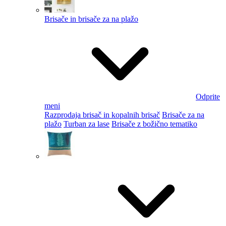
Brisače in brisače za na plažo
Odprite
meni
Razprodaja brisač in kopalnih brisač
Brisače za na
plažo
Turban za lase
Brisače z božično tematiko