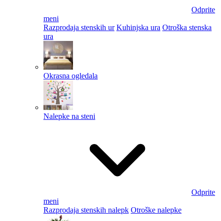
Odprite
meni
Razprodaja stenskih ur
Kuhinjska ura
Otroška stenska
ura
Okrasna ogledala
Nalepke na steni
Odprite
meni
Razprodaja stenskih nalepk
Otroške nalepke