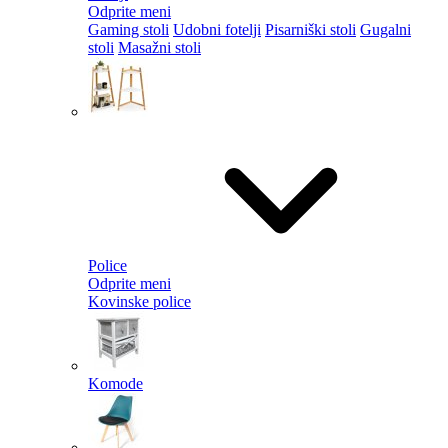
Odprite meni
Gaming stoli
Udobni fotelji
Pisarniški stoli
Gugalni
stoli
Masažni stoli
Police
Odprite meni
Kovinske police
Komode