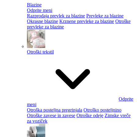
Blazine
Odprite meni
Razprodaja prevlek za blazine
Prevleke za blazine
Okrasne blazine
Krznene prevleke za blazine
Otroške
prevleke za blazine
Otroški tekstil
Odprite
meni
Otroška posteljna pregrinjala
Otroško posteljnino
Otroške zavese in zavese
Otroške odeje
Zimske vreče
za voziček