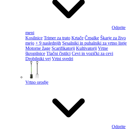
Odprite
meni
Kosilnice
Trimer za trato
Krtače
Črpalke
Škarje za živo
mejo
+ 9 naslednjih
Sesalniki in puhalniki za vrtno listje
Motorne žage
Scarifikatorji
Kultivatorji
Vrtne
škropilnice
Tlačni čistilci
Cevi in vozički za cevi
Drobilniki vej
Vrtni svedri
Vrtno orodje
Odprite