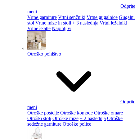
Odprite
meni
Vrtne garniture
Vrtni senčniki
Vrtne gugalnice
Gugalni
stol
Vrtne mize in stoli
+ 3 naslednja
Vrtni ležalniki
Vrtne škatle
Napihljivi
Otroško pohištvo
Odprite
meni
Otroške postelje
Otroške komode
Otroške omare
Otroški stoli
Otroške mize
+ 2 naslednja
Otroške
sedežne garniture
Otroške police