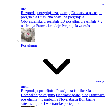
Odprite
meni
Razprodaja pregrinjal za posteljo
Enobarvna posteljna
pregrinjala
Luksuzna posteljna pregrinjala
Obojestranska pregrinjala
3D posteljna pregrinjala
+ 2
naslednja
Francoske odeje
Pregrinjala za zofo
Posteljnina
Odprite
meni
Razprodaja posteljnine
Posteljnina iz mikrovlaken
Bombažno posteljnino
Flanelaste posteljnine
Francoska
posteljnina
+ 3 naslednja
Nova zbirka
Bombažne
satenaste rjuhe
Dvostranske posteljnine