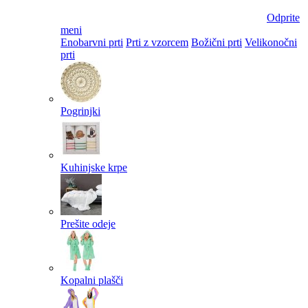
Odprite
meni
Enobarvni prti
Prti z vzorcem
Božični prti
Velikonočni
prti​
Pogrinjki
Kuhinjske krpe
Prešite odeje
Kopalni plašči