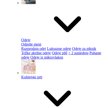
Odeje
Odprite meni
Razprodaja odej
Luksuzne odeje
Odeje za piknik
Težke akrilne odeje
Odeje pliš
+ 2 naslednja
Puhaste
odeje
Odeje iz mikrovlaken
Kuhinjski prti