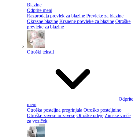
Blazine
Odprite meni
Razprodaja prevlek za blazine
Prevleke za blazine
Okrasne blazine
Krznene prevleke za blazine
Otroške
prevleke za blazine
Otroški tekstil
Odprite
meni
Otroška posteljna pregrinjala
Otroško posteljnino
Otroške zavese in zavese
Otroške odeje
Zimske vreče
za voziček