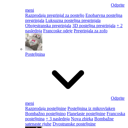
Odprite
meni
Razprodaja pregrinjal za posteljo
Enobarvna posteljna
pregrinjala
Luksuzna posteljna pregrinjala
Obojestranska pregrinjala
3D posteljna pregrinjala
+ 2
naslednja
Francoske odeje
Pregrinjala za zofo
Posteljnina
Odprite
meni
Razprodaja posteljnine
Posteljnina iz mikrovlaken
Bombažno posteljnino
Flanelaste posteljnine
Francoska
posteljnina
+ 3 naslednja
Nova zbirka
Bombažne
satenaste rjuhe
Dvostranske posteljnine