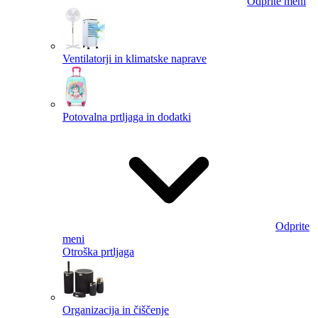
Odprite meni
Ventilatorji in klimatske naprave
Potovalna prtljaga in dodatki
Odprite
meni
Otroška prtljaga
Organizacija in čiščenje