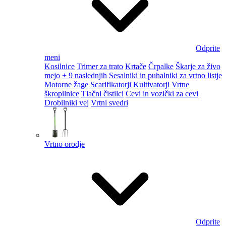
Odprite
meni
Kosilnice
Trimer za trato
Krtače
Črpalke
Škarje za živo
mejo
+ 9 naslednjih
Sesalniki in puhalniki za vrtno listje
Motorne žage
Scarifikatorji
Kultivatorji
Vrtne
škropilnice
Tlačni čistilci
Cevi in vozički za cevi
Drobilniki vej
Vrtni svedri
Vrtno orodje
Odprite