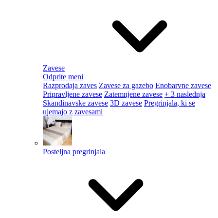
Zavese
Odprite meni
Razprodaja zaves
Zavese za gazebo
Enobarvne zavese
Pripravljene zavese
Zatemnjene zavese
+ 3 naslednja
Skandinavske zavese
3D zavese
Pregrinjala, ki se
ujemajo z zavesami
Posteljna pregrinjala