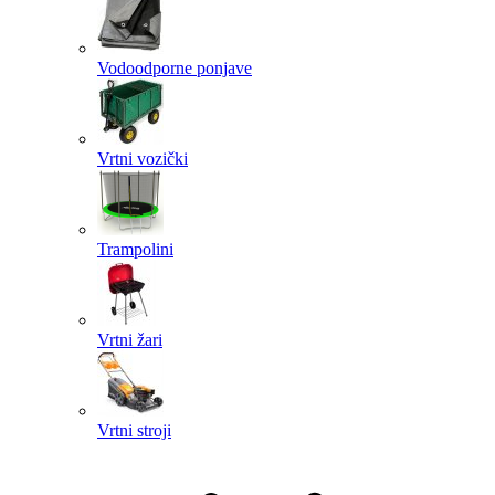
Vodoodporne ponjave
Vrtni vozički
Trampolini
Vrtni žari
Vrtni stroji