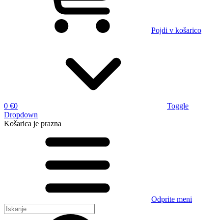
Pojdi v košarico
0 €
0
Toggle
Dropdown
Košarica
je prazna
Odprite meni