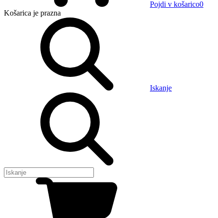
Pojdi v košarico
0
Košarica
je prazna
Iskanje