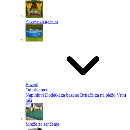
Zavese za gazebo
Bazeni
Odprite meni
Napihljivi
Dodatki za bazene
Brisače za na plažo
Vrtni
tuši
Mreže za senčenje