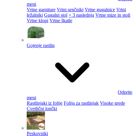
meni
Vrtne garniture
Vrtni senčniki
Vrtne gugalnice
Vrtni
ležalniki
Gugalni stol
+ 3 naslednja
Vrtne mize in stoli
Vrtne klopi
Vrtne škatle
Gojenje rastlin
Odprite
meni
Rastlinjaki iz folije
Folija za rastlinjak
Visoke grede
Cvetlični lončki
Peskovniki