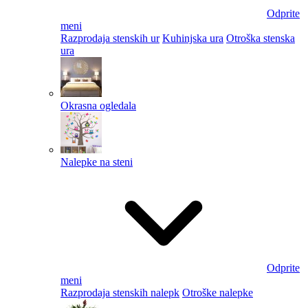
Odprite
meni
Razprodaja stenskih ur
Kuhinjska ura
Otroška stenska
ura
Okrasna ogledala
Nalepke na steni
Odprite
meni
Razprodaja stenskih nalepk
Otroške nalepke