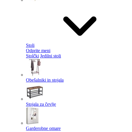
Stoli
Odprite meni
Stolčki
Jedilni stoli
Obešalniki in stojala
Stojala za čevlje
Garderobne omare