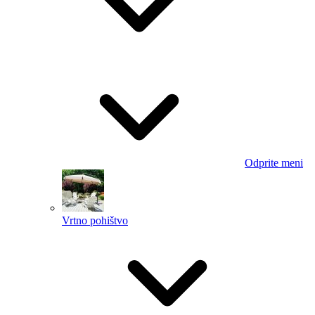
Odprite meni
Vrtno pohištvo