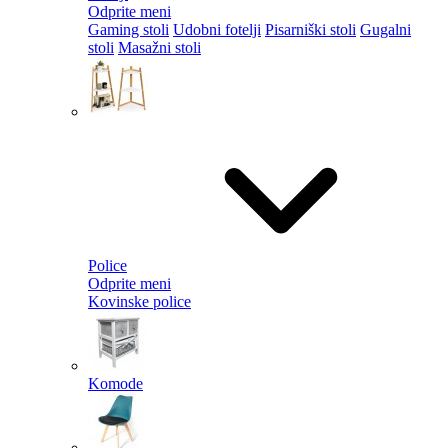
Odprite meni
Gaming stoli
Udobni fotelji
Pisarniški stoli
Gugalni
stoli
Masažni stoli
Police
Odprite meni
Kovinske police
Komode