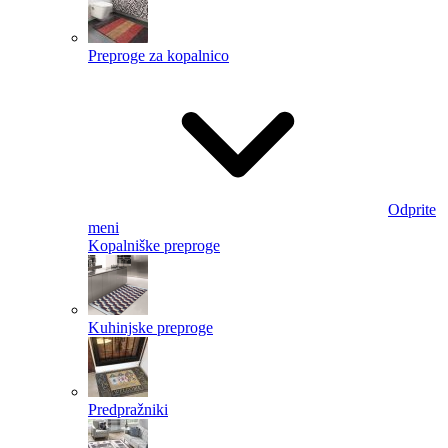
Preproge za kopalnico
Odprite
meni
Kopalniške preproge
Kuhinjske preproge
Predpražniki