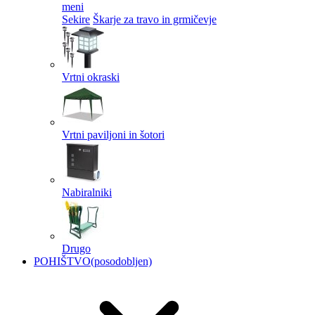
meni
Sekire
Škarje za travo in grmičevje
Vrtni okraski
Vrtni paviljoni in šotori
Nabiralniki
Drugo
POHIŠTVO
(posodobljen)