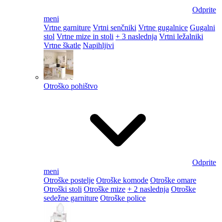
Odprite
meni
Vrtne garniture
Vrtni senčniki
Vrtne gugalnice
Gugalni
stol
Vrtne mize in stoli
+ 3 naslednja
Vrtni ležalniki
Vrtne škatle
Napihljivi
Otroško pohištvo
Odprite
meni
Otroške postelje
Otroške komode
Otroške omare
Otroški stoli
Otroške mize
+ 2 naslednja
Otroške
sedežne garniture
Otroške police