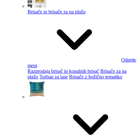
Brisače in brisače za na plažo
Odprite
meni
Razprodaja brisač in kopalnih brisač
Brisače za na
plažo
Turban za lase
Brisače z božično tematiko