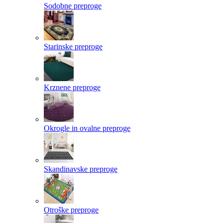
Sodobne preproge
Starinske preproge
Krznene preproge
Okrogle in ovalne preproge
Skandinavske preproge
Otroške preproge