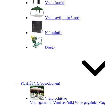
Vrtni okraski
Vrtni paviljoni in šotori
Nabiralniki
Drugo
POHIŠTVO
(posodobljen)
Vrtno pohištvo
Vrtne garniture
Vrtni senčniki
Vrtne gugalnice
Gug