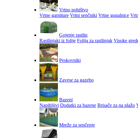
Vrtno pohištvo
Vrtne garniture
Vrtni senčniki
Vrtne gugalnice
Vrtn
Gojenje rastlin
Rastlinjaki iz folije
Folija za rastlinjak
Visoke gred
Peskovniki
Zavese za gazebo
Bazeni
Napihljivi
Dodatki za bazene
Brisače za na plažo
V
Mreže za senčenje