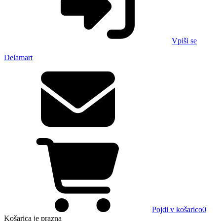
Vpiši se
Delamart
Pojdi v košarico
0
Košarica
je prazna