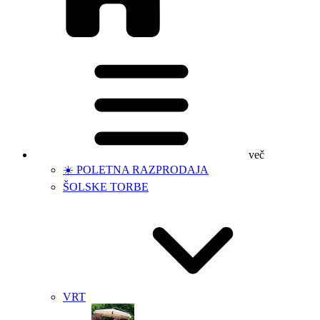
več
☀️ POLETNA RAZPRODAJA
ŠOLSKE TORBE
VRT