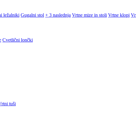
i ležalniki
Gugalni stol
+ 3 naslednja
Vrtne mize in stoli
Vrtne klopi
Vr
e
Cvetlični lončki
rtni tuši