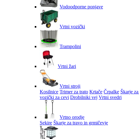
Vodoodporne ponjave
Vrtni vozički
Trampolini
Vrtni žari
Vrtni stroji
Kosilnice
Trimer za trato
Krtače
Črpalke
Škarje za
vozički za cevi
Drobilniki vej
Vrtni svedri
Vrtno orodje
Sekire
Škarje za travo in grmičevje