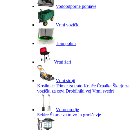
Vodoodporne ponjave
Vrtni vozički
Trampolini
Vrtni žari
Vrtni stroji
Kosilnice
Trimer za trato
Krtače
Črpalke
Škarje za
vozički za cevi
Drobilniki vej
Vrtni svedri
Vrtno orodje
Sekire
Škarje za travo in grmičevje