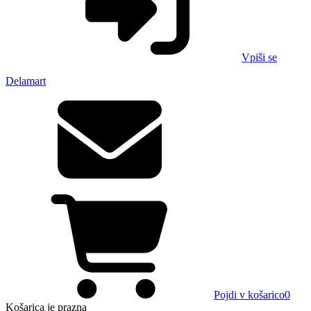
Vpiši se
Delamart
Pojdi v košarico
0
Košarica
je prazna