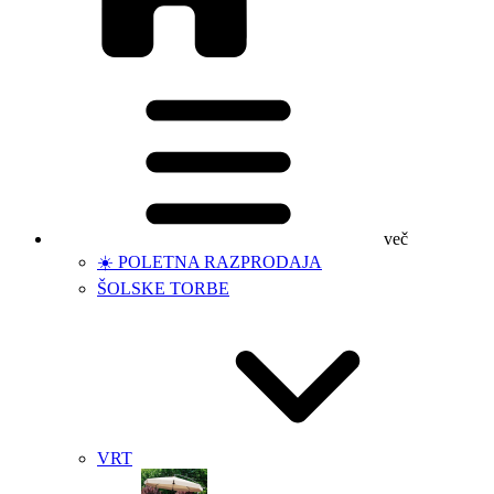
več
☀️ POLETNA RAZPRODAJA
ŠOLSKE TORBE
VRT