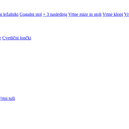
i ležalniki
Gugalni stol
+ 3 naslednja
Vrtne mize in stoli
Vrtne klopi
Vr
e
Cvetlični lončki
rtni tuši