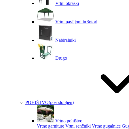
Vrtni okraski
Vrtni paviljoni in šotori
Nabiralniki
Drugo
POHIŠTVO
(posodobljen)
Vrtno pohištvo
Vrtne garniture
Vrtni senčniki
Vrtne gugalnice
Gug