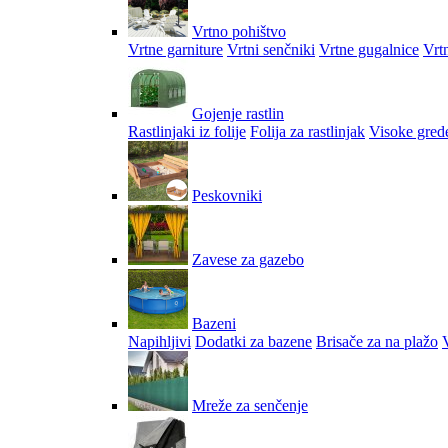
Vrtno pohištvo
Vrtne garniture
Vrtni senčniki
Vrtne gugalnice
Vrtn
Gojenje rastlin
Rastlinjaki iz folije
Folija za rastlinjak
Visoke gred
Peskovniki
Zavese za gazebo
Bazeni
Napihljivi
Dodatki za bazene
Brisače za na plažo
V
Mreže za senčenje