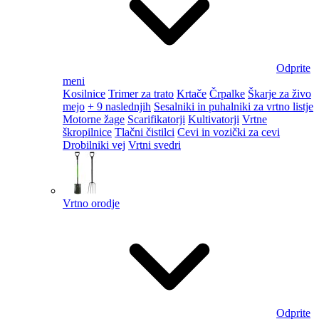
Odprite
meni
Kosilnice
Trimer za trato
Krtače
Črpalke
Škarje za živo
mejo
+ 9 naslednjih
Sesalniki in puhalniki za vrtno listje
Motorne žage
Scarifikatorji
Kultivatorji
Vrtne
škropilnice
Tlačni čistilci
Cevi in vozički za cevi
Drobilniki vej
Vrtni svedri
Vrtno orodje
Odprite