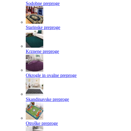
Sodobne preproge
Starinske preproge
Krznene preproge
Okrogle in ovalne preproge
Skandinavske preproge
Otroške preproge