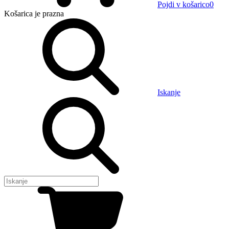
Pojdi v košarico
0
Košarica
je prazna
Iskanje