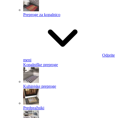
Preproge za kopalnico
Odprite
meni
Kopalniške preproge
Kuhinjske preproge
Predpražniki