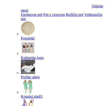
Odprite
meni
Enobarvni prti
Prti z vzorcem
Božični prti
Velikonočni
prti​
Pogrinjki
Kuhinjske krpe
Prešite odeje
Kopalni plašči