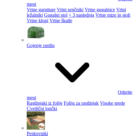
meni
Vrtne garniture
Vrtni senčniki
Vrtne gugalnice
Vrtni
ležalniki
Gugalni stol
+ 3 naslednja
Vrtne mize in stoli
Vrtne klopi
Vrtne škatle
Gojenje rastlin
Odprite
meni
Rastlinjaki iz folije
Folija za rastlinjak
Visoke grede
Cvetlični lončki
Peskovniki