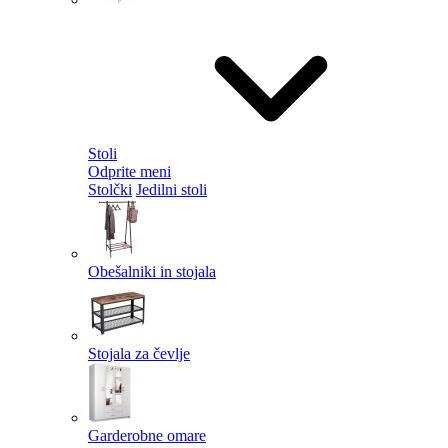
Stoli
Odprite meni
Stolčki
Jedilni stoli
Obešalniki in stojala
Stojala za čevlje
Garderobne omare