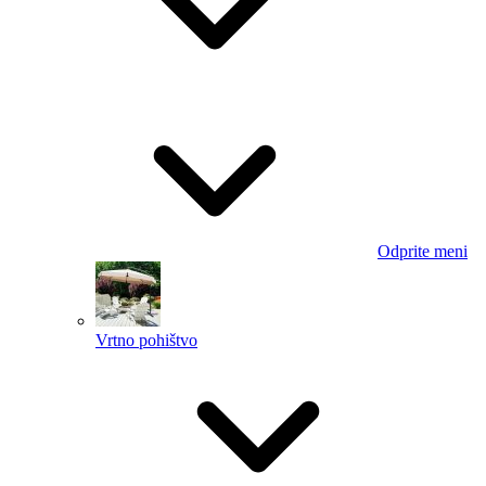
Odprite meni
Vrtno pohištvo