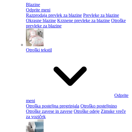
Blazine
Odprite meni
Razprodaja prevlek za blazine
Prevleke za blazine
Okrasne blazine
Krznene prevleke za blazine
Otroške
prevleke za blazine
Otroški tekstil
Odprite
meni
Otroška posteljna pregrinjala
Otroško posteljnino
Otroške zavese in zavese
Otroške odeje
Zimske vreče
za voziček