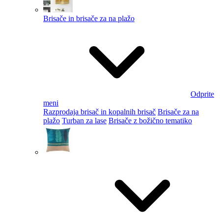
Brisače in brisače za na plažo
Odprite
meni
Razprodaja brisač in kopalnih brisač
Brisače za na
plažo
Turban za lase
Brisače z božično tematiko