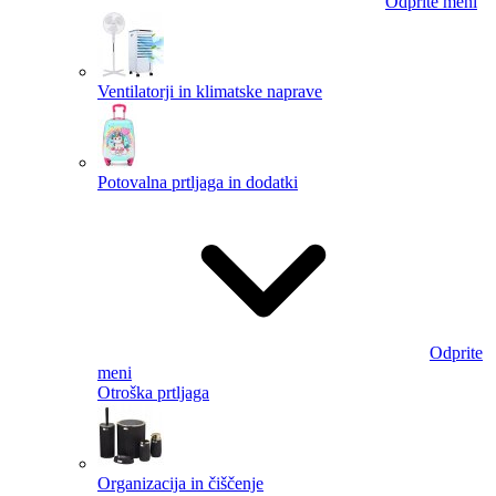
Odprite meni
Ventilatorji in klimatske naprave
Potovalna prtljaga in dodatki
Odprite
meni
Otroška prtljaga
Organizacija in čiščenje