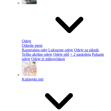
Odeje
Odprite meni
Razprodaja odej
Luksuzne odeje
Odeje za piknik
Težke akrilne odeje
Odeje pliš
+ 2 naslednja
Puhaste
odeje
Odeje iz mikrovlaken
Kuhinjski prti