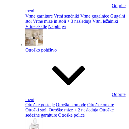
Odprite
meni
Vrtne garniture
Vrtni senčniki
Vrtne gugalnice
Gugalni
stol
Vrtne mize in stoli
+ 3 naslednja
Vrtni ležalniki
Vrtne škatle
Napihljivi
Otroško pohištvo
Odprite
meni
Otroške postelje
Otroške komode
Otroške omare
Otroški stoli
Otroške mize
+ 2 naslednja
Otroške
sedežne garniture
Otroške police