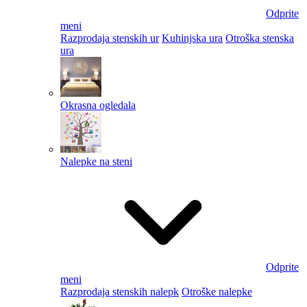
Odprite
meni
Razprodaja stenskih ur
Kuhinjska ura
Otroška stenska
ura
Okrasna ogledala
Nalepke na steni
Odprite
meni
Razprodaja stenskih nalepk
Otroške nalepke