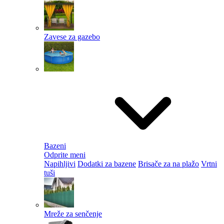
Zavese za gazebo
Bazeni
Odprite meni
Napihljivi
Dodatki za bazene
Brisače za na plažo
Vrtni
tuši
Mreže za senčenje