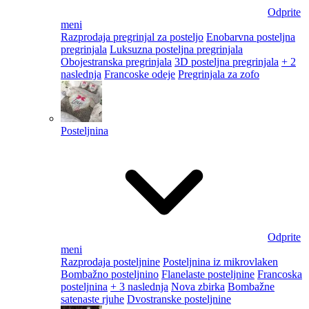
Odprite
meni
Razprodaja pregrinjal za posteljo
Enobarvna posteljna
pregrinjala
Luksuzna posteljna pregrinjala
Obojestranska pregrinjala
3D posteljna pregrinjala
+ 2
naslednja
Francoske odeje
Pregrinjala za zofo
Posteljnina
Odprite
meni
Razprodaja posteljnine
Posteljnina iz mikrovlaken
Bombažno posteljnino
Flanelaste posteljnine
Francoska
posteljnina
+ 3 naslednja
Nova zbirka
Bombažne
satenaste rjuhe
Dvostranske posteljnine