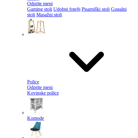
Odprite meni
Gaming stoli
Udobni fotelji
Pisarniški stoli
Gugalni
stoli
Masažni stoli
Police
Odprite meni
Kovinske police
Komode