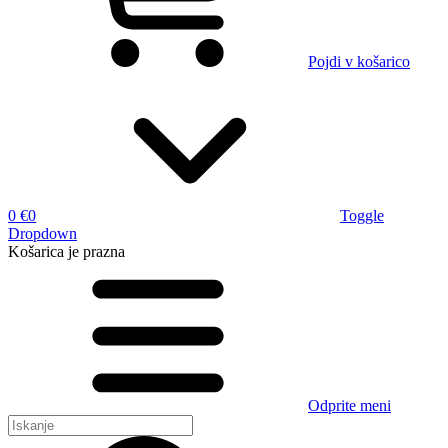
Pojdi v košarico
0 €
0
Toggle
Dropdown
Košarica
je prazna
Odprite meni