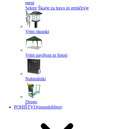
meni
Sekire
Škarje za travo in grmičevje
Vrtni okraski
Vrtni paviljoni in šotori
Nabiralniki
Drugo
POHIŠTVO
(posodobljen)