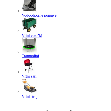
Vodoodporne ponjave
Vrtni vozički
Trampolini
Vrtni žari
Vrtni stroji