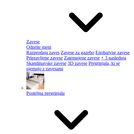
Zavese
Odprite meni
Razprodaja zaves
Zavese za gazebo
Enobarvne zavese
Pripravljene zavese
Zatemnjene zavese
+ 3 naslednja
Skandinavske zavese
3D zavese
Pregrinjala, ki se
ujemajo z zavesami
Posteljna pregrinjala