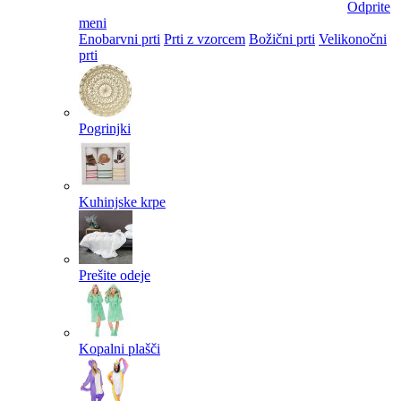
Odprite
meni
Enobarvni prti
Prti z vzorcem
Božični prti
Velikonočni
prti​
Pogrinjki
Kuhinjske krpe
Prešite odeje
Kopalni plašči