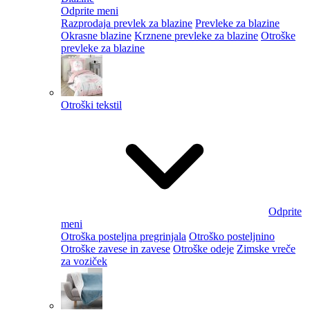
Odprite meni
Razprodaja prevlek za blazine
Prevleke za blazine
Okrasne blazine
Krznene prevleke za blazine
Otroške
prevleke za blazine
Otroški tekstil
Odprite
meni
Otroška posteljna pregrinjala
Otroško posteljnino
Otroške zavese in zavese
Otroške odeje
Zimske vreče
za voziček