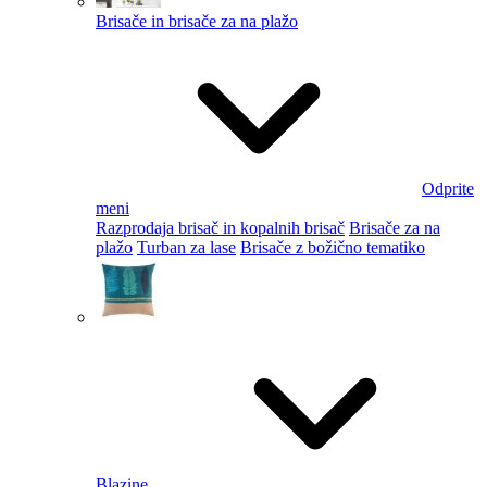
Brisače in brisače za na plažo
Odprite
meni
Razprodaja brisač in kopalnih brisač
Brisače za na
plažo
Turban za lase
Brisače z božično tematiko
Blazine