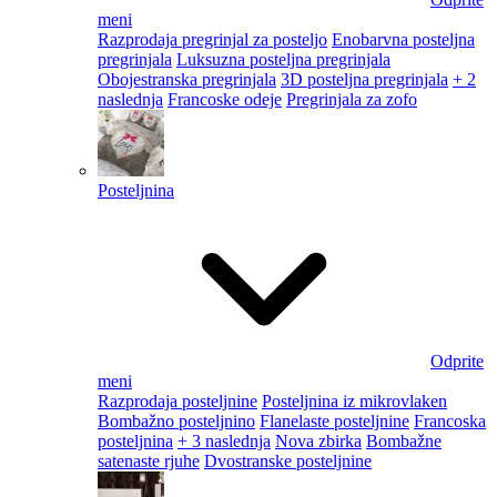
meni
Razprodaja pregrinjal za posteljo
Enobarvna posteljna
pregrinjala
Luksuzna posteljna pregrinjala
Obojestranska pregrinjala
3D posteljna pregrinjala
+ 2
naslednja
Francoske odeje
Pregrinjala za zofo
Posteljnina
Odprite
meni
Razprodaja posteljnine
Posteljnina iz mikrovlaken
Bombažno posteljnino
Flanelaste posteljnine
Francoska
posteljnina
+ 3 naslednja
Nova zbirka
Bombažne
satenaste rjuhe
Dvostranske posteljnine