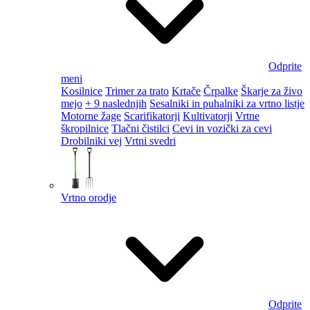
Odprite
meni
Kosilnice
Trimer za trato
Krtače
Črpalke
Škarje za živo
mejo
+ 9 naslednjih
Sesalniki in puhalniki za vrtno listje
Motorne žage
Scarifikatorji
Kultivatorji
Vrtne
škropilnice
Tlačni čistilci
Cevi in vozički za cevi
Drobilniki vej
Vrtni svedri
Vrtno orodje
Odprite