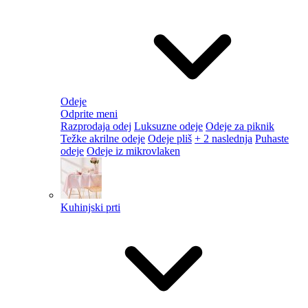
Odeje
Odprite meni
Razprodaja odej
Luksuzne odeje
Odeje za piknik
Težke akrilne odeje
Odeje pliš
+ 2 naslednja
Puhaste
odeje
Odeje iz mikrovlaken
Kuhinjski prti