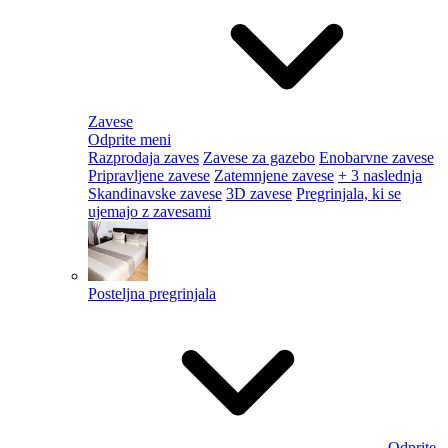
Zavese
Odprite meni
Razprodaja zaves
Zavese za gazebo
Enobarvne zavese
Pripravljene zavese
Zatemnjene zavese
+ 3 naslednja
Skandinavske zavese
3D zavese
Pregrinjala, ki se
ujemajo z zavesami
Posteljna pregrinjala
Odprite