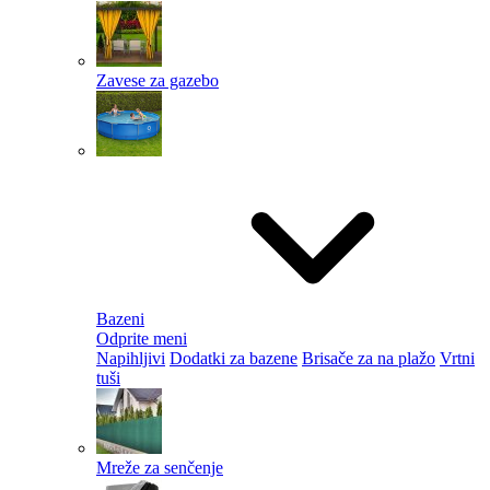
Zavese za gazebo
Bazeni
Odprite meni
Napihljivi
Dodatki za bazene
Brisače za na plažo
Vrtni
tuši
Mreže za senčenje