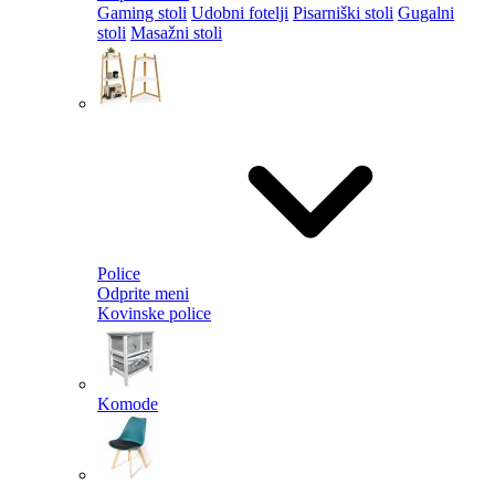
Gaming stoli
Udobni fotelji
Pisarniški stoli
Gugalni
stoli
Masažni stoli
Police
Odprite meni
Kovinske police
Komode