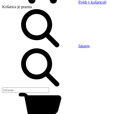
Pojdi v košarico
0
Košarica
je prazna
Iskanje