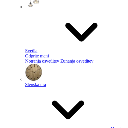
Svetila
Odprite meni
Notranja osvetlitev
Zunanja osvetlitev
Stenska ura