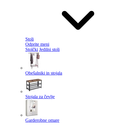
Stoli
Odprite meni
Stolčki
Jedilni stoli
Obešalniki in stojala
Stojala za čevlje
Garderobne omare