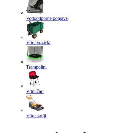
Vodoodporne ponjave
Vrtni vozički
Trampolini
Vrtni žari
Vrtni stroji