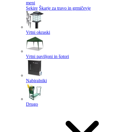
meni
Sekire
Škarje za travo in grmičevje
Vrtni okraski
Vrtni paviljoni in šotori
Nabiralniki
Drugo