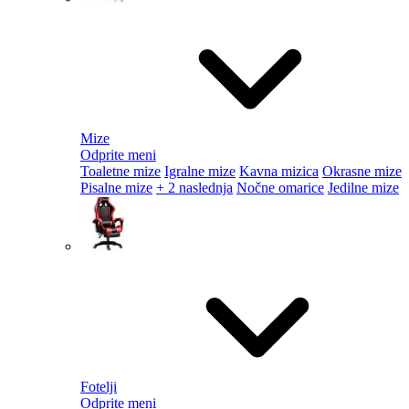
Mize
Odprite meni
Toaletne mize
Igralne mize
Kavna mizica
Okrasne mize
Pisalne mize
+ 2 naslednja
Nočne omarice
Jedilne mize
Fotelji
Odprite meni