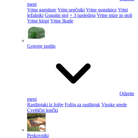
meni
Vrtne garniture
Vrtni senčniki
Vrtne gugalnice
Vrtni
ležalniki
Gugalni stol
+ 3 naslednja
Vrtne mize in stoli
Vrtne klopi
Vrtne škatle
Gojenje rastlin
Odprite
meni
Rastlinjaki iz folije
Folija za rastlinjak
Visoke grede
Cvetlični lončki
Peskovniki