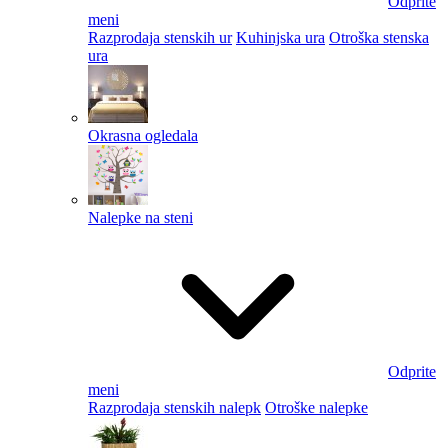
Odprite
meni
Razprodaja stenskih ur
Kuhinjska ura
Otroška stenska
ura
Okrasna ogledala
Nalepke na steni
Odprite
meni
Razprodaja stenskih nalepk
Otroške nalepke