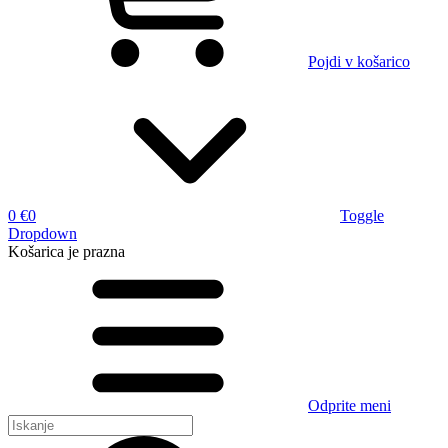
Pojdi v košarico
0 €
0
Toggle
Dropdown
Košarica
je prazna
Odprite meni