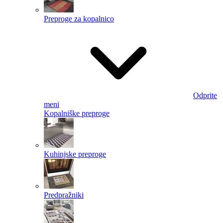
Preproge za kopalnico
Odprite
meni
Kopalniške preproge
Kuhinjske preproge
Predpražniki