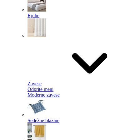
Rjuhe
Zavese
Odprite meni
Moderne zavese
Sedežne blazine