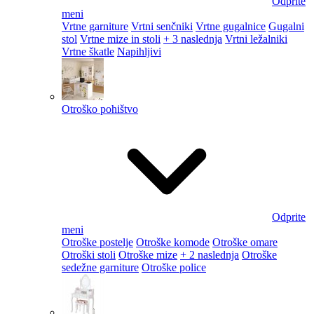
Odprite
meni
Vrtne garniture
Vrtni senčniki
Vrtne gugalnice
Gugalni
stol
Vrtne mize in stoli
+ 3 naslednja
Vrtni ležalniki
Vrtne škatle
Napihljivi
Otroško pohištvo
Odprite
meni
Otroške postelje
Otroške komode
Otroške omare
Otroški stoli
Otroške mize
+ 2 naslednja
Otroške
sedežne garniture
Otroške police