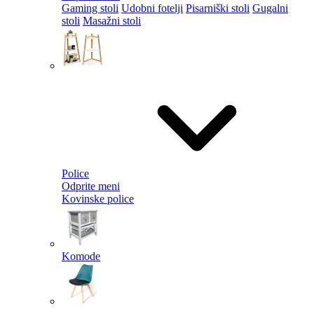
Gaming stoli
Udobni fotelji
Pisarniški stoli
Gugalni
stoli
Masažni stoli
Police
Odprite meni
Kovinske police
Komode