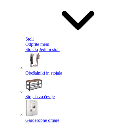
Stoli
Odprite meni
Stolčki
Jedilni stoli
Obešalniki in stojala
Stojala za čevlje
Garderobne omare