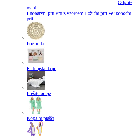
Odprite
meni
Enobarvni prti
Prti z vzorcem
Božični prti
Velikonočni
prti​
Pogrinjki
Kuhinjske krpe
Prešite odeje
Kopalni plašči