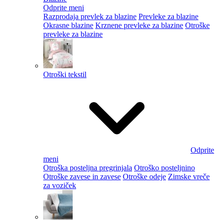
Odprite meni
Razprodaja prevlek za blazine
Prevleke za blazine
Okrasne blazine
Krznene prevleke za blazine
Otroške
prevleke za blazine
Otroški tekstil
Odprite
meni
Otroška posteljna pregrinjala
Otroško posteljnino
Otroške zavese in zavese
Otroške odeje
Zimske vreče
za voziček