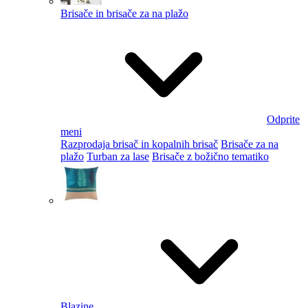
Brisače in brisače za na plažo
Odprite
meni
Razprodaja brisač in kopalnih brisač
Brisače za na
plažo
Turban za lase
Brisače z božično tematiko
Blazine