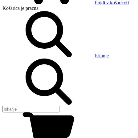
Pojdi v košarico
0
Košarica
je prazna
Iskanje