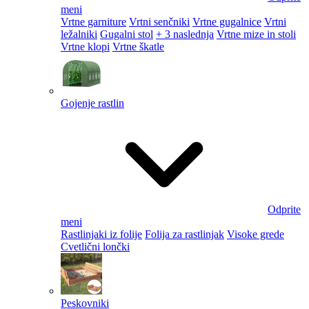
meni
Vrtne garniture
Vrtni senčniki
Vrtne gugalnice
Vrtni
ležalniki
Gugalni stol
+ 3 naslednja
Vrtne mize in stoli
Vrtne klopi
Vrtne škatle
Gojenje rastlin
Odprite
meni
Rastlinjaki iz folije
Folija za rastlinjak
Visoke grede
Cvetlični lončki
Peskovniki