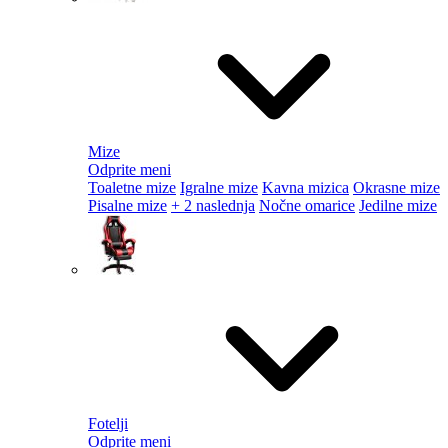
Mize
Odprite meni
Toaletne mize
Igralne mize
Kavna mizica
Okrasne mize
Pisalne mize
+ 2 naslednja
Nočne omarice
Jedilne mize
Fotelji
Odprite meni