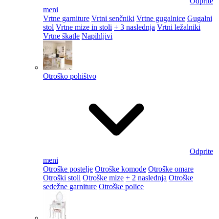
Odprite
meni
Vrtne garniture
Vrtni senčniki
Vrtne gugalnice
Gugalni
stol
Vrtne mize in stoli
+ 3 naslednja
Vrtni ležalniki
Vrtne škatle
Napihljivi
Otroško pohištvo
Odprite
meni
Otroške postelje
Otroške komode
Otroške omare
Otroški stoli
Otroške mize
+ 2 naslednja
Otroške
sedežne garniture
Otroške police