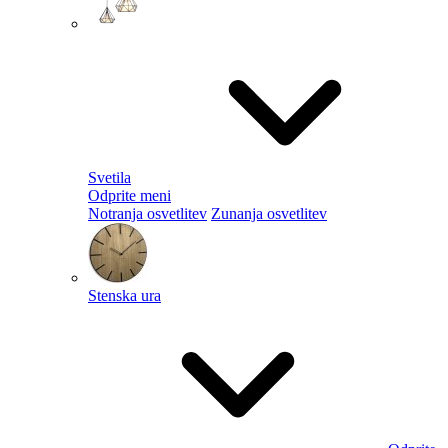
Svetila
Odprite meni
Notranja osvetlitev
Zunanja osvetlitev
Stenska ura