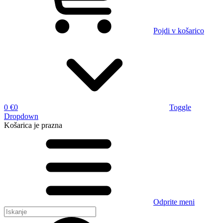
Pojdi v košarico
0 €
0
Toggle
Dropdown
Košarica
je prazna
Odprite meni