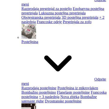
meni
Razprodaja pregrinjal za posteljo
Enobarvna posteljna
pregrinjala
Luksuzna posteljna pregrinjala
Obojestranska pregrinjala
3D posteljna pregrinjala
+ 2
naslednja
Francoske odeje
Pregrinjala za zofo
Posteljnina
Odprite
meni
Razprodaja posteljnine
Posteljnina iz mikrovlaken
Bombažno posteljnino
Flanelaste posteljnine
Francoska
posteljnina
+ 3 naslednja
Nova zbirka
Bombažne
satenaste rjuhe
Dvostranske posteljnine