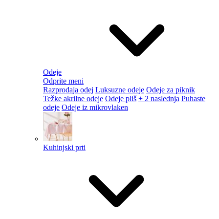
Odeje
Odprite meni
Razprodaja odej
Luksuzne odeje
Odeje za piknik
Težke akrilne odeje
Odeje pliš
+ 2 naslednja
Puhaste
odeje
Odeje iz mikrovlaken
Kuhinjski prti