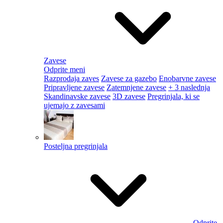
Zavese
Odprite meni
Razprodaja zaves
Zavese za gazebo
Enobarvne zavese
Pripravljene zavese
Zatemnjene zavese
+ 3 naslednja
Skandinavske zavese
3D zavese
Pregrinjala, ki se
ujemajo z zavesami
Posteljna pregrinjala
Odprite