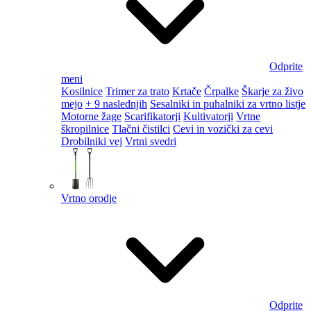
Odprite
meni
Kosilnice
Trimer za trato
Krtače
Črpalke
Škarje za živo
mejo
+ 9 naslednjih
Sesalniki in puhalniki za vrtno listje
Motorne žage
Scarifikatorji
Kultivatorji
Vrtne
škropilnice
Tlačni čistilci
Cevi in vozički za cevi
Drobilniki vej
Vrtni svedri
Vrtno orodje
Odprite