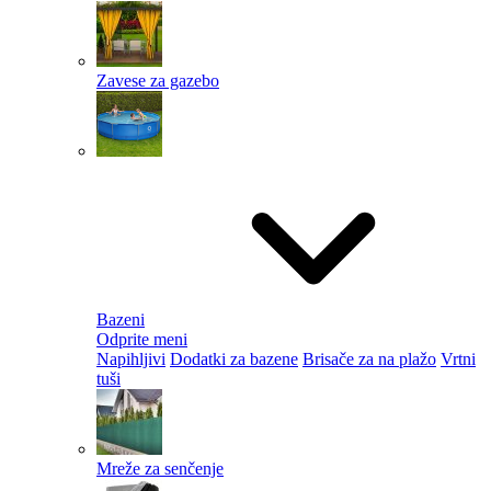
Zavese za gazebo
Bazeni
Odprite meni
Napihljivi
Dodatki za bazene
Brisače za na plažo
Vrtni
tuši
Mreže za senčenje