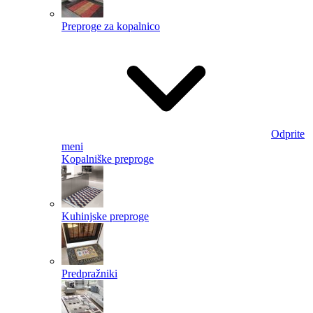
Preproge za kopalnico
Odprite
meni
Kopalniške preproge
Kuhinjske preproge
Predpražniki