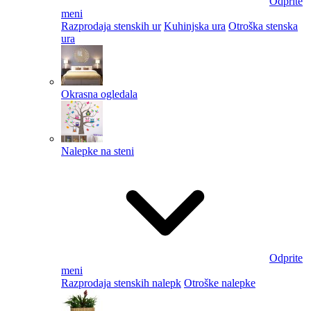
Odprite
meni
Razprodaja stenskih ur
Kuhinjska ura
Otroška stenska
ura
Okrasna ogledala
Nalepke na steni
Odprite
meni
Razprodaja stenskih nalepk
Otroške nalepke