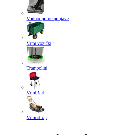
Vodoodporne ponjave
Vrtni vozički
Trampolini
Vrtni žari
Vrtni stroji