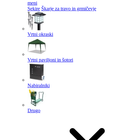
meni
Sekire
Škarje za travo in grmičevje
Vrtni okraski
Vrtni paviljoni in šotori
Nabiralniki
Drugo