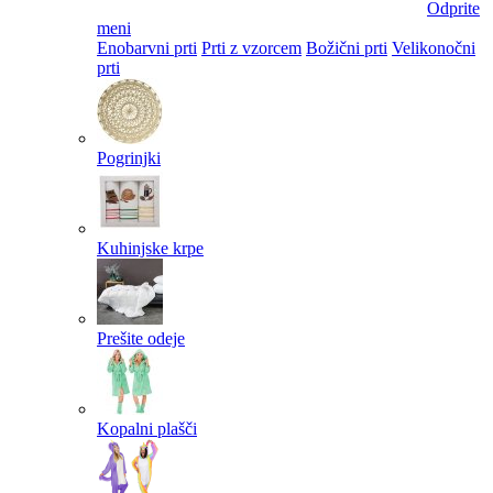
Odprite
meni
Enobarvni prti
Prti z vzorcem
Božični prti
Velikonočni
prti​
Pogrinjki
Kuhinjske krpe
Prešite odeje
Kopalni plašči