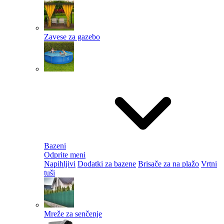
Zavese za gazebo
Bazeni
Odprite meni
Napihljivi
Dodatki za bazene
Brisače za na plažo
Vrtni
tuši
Mreže za senčenje