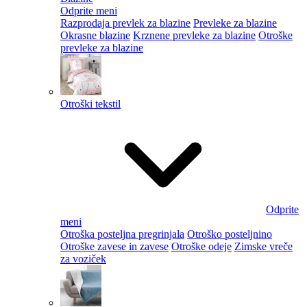
Odprite meni
Razprodaja prevlek za blazine
Prevleke za blazine
Okrasne blazine
Krznene prevleke za blazine
Otroške
prevleke za blazine
Otroški tekstil
Odprite
meni
Otroška posteljna pregrinjala
Otroško posteljnino
Otroške zavese in zavese
Otroške odeje
Zimske vreče
za voziček