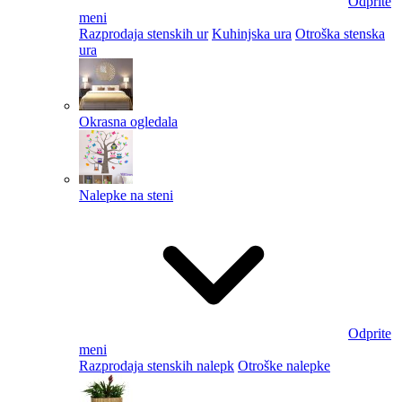
Odprite
meni
Razprodaja stenskih ur
Kuhinjska ura
Otroška stenska
ura
Okrasna ogledala
Nalepke na steni
Odprite
meni
Razprodaja stenskih nalepk
Otroške nalepke