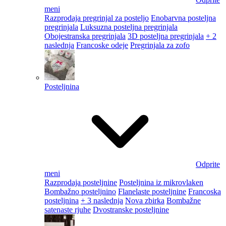
meni
Razprodaja pregrinjal za posteljo
Enobarvna posteljna
pregrinjala
Luksuzna posteljna pregrinjala
Obojestranska pregrinjala
3D posteljna pregrinjala
+ 2
naslednja
Francoske odeje
Pregrinjala za zofo
Posteljnina
Odprite
meni
Razprodaja posteljnine
Posteljnina iz mikrovlaken
Bombažno posteljnino
Flanelaste posteljnine
Francoska
posteljnina
+ 3 naslednja
Nova zbirka
Bombažne
satenaste rjuhe
Dvostranske posteljnine