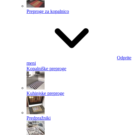
Preproge za kopalnico
Odprite
meni
Kopalniške preproge
Kuhinjske preproge
Predpražniki