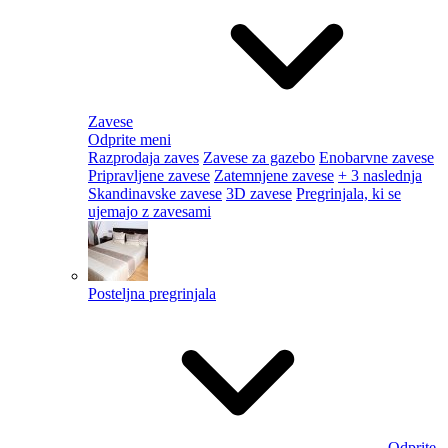
Zavese
Odprite meni
Razprodaja zaves
Zavese za gazebo
Enobarvne zavese
Pripravljene zavese
Zatemnjene zavese
+ 3 naslednja
Skandinavske zavese
3D zavese
Pregrinjala, ki se
ujemajo z zavesami
Posteljna pregrinjala
Odprite