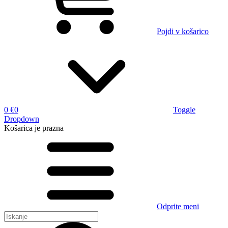
Pojdi v košarico
0 €
0
Toggle
Dropdown
Košarica
je prazna
Odprite meni