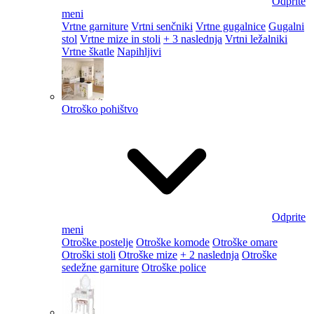
Odprite
meni
Vrtne garniture
Vrtni senčniki
Vrtne gugalnice
Gugalni
stol
Vrtne mize in stoli
+ 3 naslednja
Vrtni ležalniki
Vrtne škatle
Napihljivi
Otroško pohištvo
Odprite
meni
Otroške postelje
Otroške komode
Otroške omare
Otroški stoli
Otroške mize
+ 2 naslednja
Otroške
sedežne garniture
Otroške police