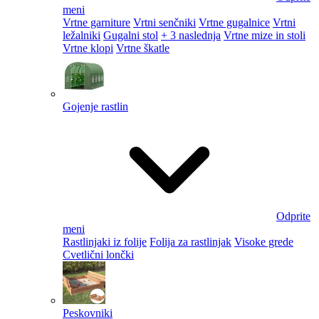
meni
Vrtne garniture
Vrtni senčniki
Vrtne gugalnice
Vrtni
ležalniki
Gugalni stol
+ 3 naslednja
Vrtne mize in stoli
Vrtne klopi
Vrtne škatle
Gojenje rastlin
Odprite
meni
Rastlinjaki iz folije
Folija za rastlinjak
Visoke grede
Cvetlični lončki
Peskovniki