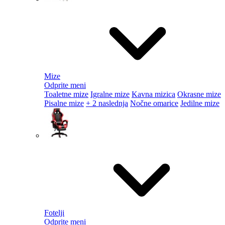
Mize
Odprite meni
Toaletne mize
Igralne mize
Kavna mizica
Okrasne mize
Pisalne mize
+ 2 naslednja
Nočne omarice
Jedilne mize
Fotelji
Odprite meni