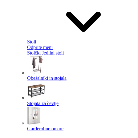
Stoli
Odprite meni
Stolčki
Jedilni stoli
Obešalniki in stojala
Stojala za čevlje
Garderobne omare