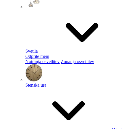
Svetila
Odprite meni
Notranja osvetlitev
Zunanja osvetlitev
Stenska ura