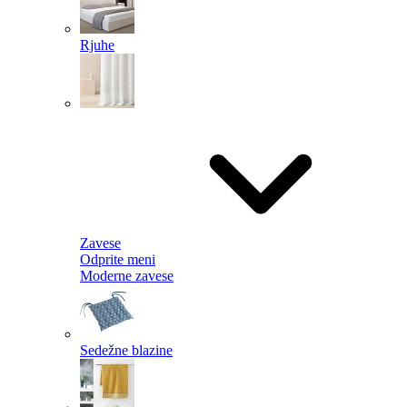
Rjuhe
Zavese
Odprite meni
Moderne zavese
Sedežne blazine