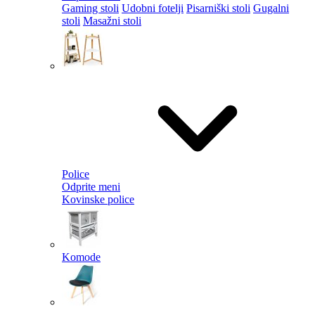
Gaming stoli
Udobni fotelji
Pisarniški stoli
Gugalni
stoli
Masažni stoli
Police
Odprite meni
Kovinske police
Komode