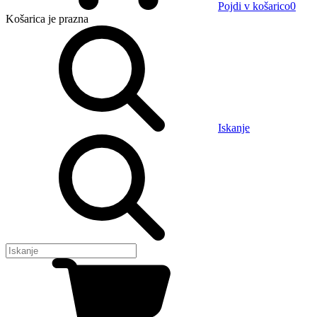
Pojdi v košarico
0
Košarica
je prazna
Iskanje