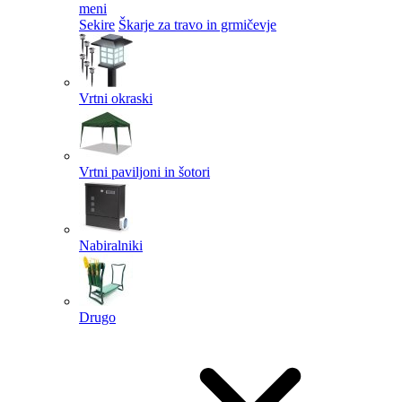
meni
Sekire
Škarje za travo in grmičevje
Vrtni okraski
Vrtni paviljoni in šotori
Nabiralniki
Drugo