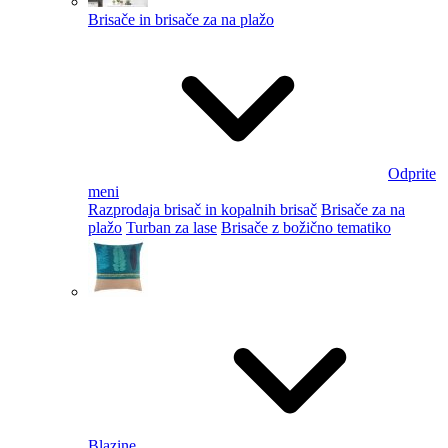
Brisače in brisače za na plažo
Odprite
meni
Razprodaja brisač in kopalnih brisač
Brisače za na
plažo
Turban za lase
Brisače z božično tematiko
Blazine