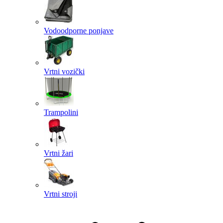
Vodoodporne ponjave
Vrtni vozički
Trampolini
Vrtni žari
Vrtni stroji