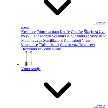
Odprite
meni
Kosilnice
Trimer za trato
Krtače
Črpalke
Škarje za živo
mejo
+ 9 naslednjih
Sesalniki in puhalniki za vrtno listje
Motorne žage
Scarifikatorji
Kultivatorji
Vrtne
škropilnice
Tlačni čistilci
Cevi in vozički za cevi
Drobilniki vej
Vrtni svedri
Vrtno orodje
Odprite