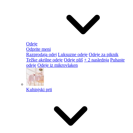
Odeje
Odprite meni
Razprodaja odej
Luksuzne odeje
Odeje za piknik
Težke akrilne odeje
Odeje pliš
+ 2 naslednja
Puhaste
odeje
Odeje iz mikrovlaken
Kuhinjski prti