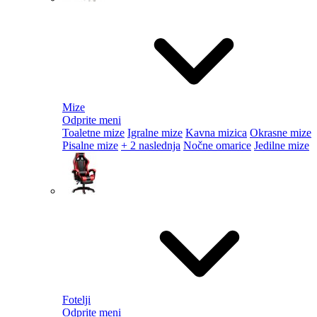
Mize
Odprite meni
Toaletne mize
Igralne mize
Kavna mizica
Okrasne mize
Pisalne mize
+ 2 naslednja
Nočne omarice
Jedilne mize
Fotelji
Odprite meni