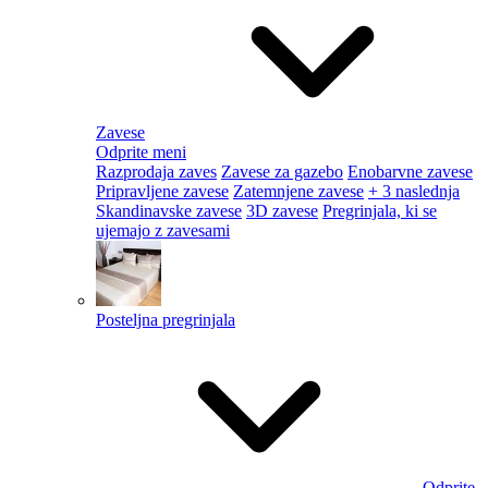
Zavese
Odprite meni
Razprodaja zaves
Zavese za gazebo
Enobarvne zavese
Pripravljene zavese
Zatemnjene zavese
+ 3 naslednja
Skandinavske zavese
3D zavese
Pregrinjala, ki se
ujemajo z zavesami
Posteljna pregrinjala
Odprite