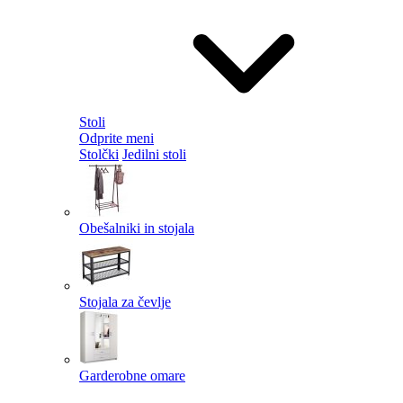
Stoli
Odprite meni
Stolčki
Jedilni stoli
Obešalniki in stojala
Stojala za čevlje
Garderobne omare