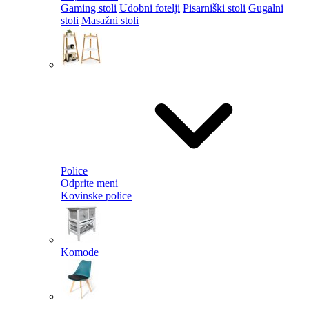
Gaming stoli
Udobni fotelji
Pisarniški stoli
Gugalni
stoli
Masažni stoli
Police
Odprite meni
Kovinske police
Komode