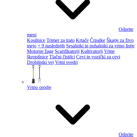
Odprite
meni
Kosilnice
Trimer za trato
Krtače
Črpalke
Škarje za živo
mejo
+ 9 naslednjih
Sesalniki in puhalniki za vrtno listje
Motorne žage
Scarifikatorji
Kultivatorji
Vrtne
škropilnice
Tlačni čistilci
Cevi in vozički za cevi
Drobilniki vej
Vrtni svedri
Vrtno orodje
Odprite