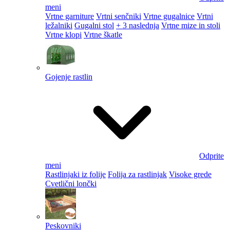
meni
Vrtne garniture
Vrtni senčniki
Vrtne gugalnice
Vrtni
ležalniki
Gugalni stol
+ 3 naslednja
Vrtne mize in stoli
Vrtne klopi
Vrtne škatle
Gojenje rastlin
Odprite
meni
Rastlinjaki iz folije
Folija za rastlinjak
Visoke grede
Cvetlični lončki
Peskovniki