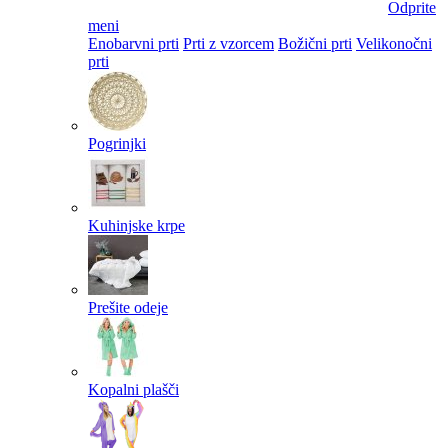
Odprite
meni
Enobarvni prti
Prti z vzorcem
Božični prti
Velikonočni
prti​
Pogrinjki
Kuhinjske krpe
Prešite odeje
Kopalni plašči