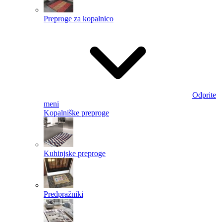
Preproge za kopalnico
Odprite
meni
Kopalniške preproge
Kuhinjske preproge
Predpražniki