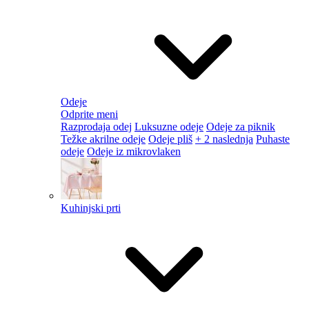
Odeje
Odprite meni
Razprodaja odej
Luksuzne odeje
Odeje za piknik
Težke akrilne odeje
Odeje pliš
+ 2 naslednja
Puhaste
odeje
Odeje iz mikrovlaken
Kuhinjski prti