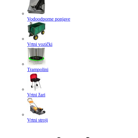
Vodoodporne ponjave
Vrtni vozički
Trampolini
Vrtni žari
Vrtni stroji