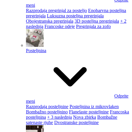
meni
Razprodaja pregrinjal za posteljo
Enobarvna posteljna
pregrinjala
Luksuzna posteljna pregrinjala
Obojestranska pregrinjala
3D posteljna pregrinjala
+ 2
naslednja
Francoske odeje
Pregrinjala za zofo
Posteljnina
Odprite
meni
Razprodaja posteljnine
Posteljnina iz mikrovlaken
Bombažno posteljnino
Flanelaste posteljnine
Francoska
posteljnina
+ 3 naslednja
Nova zbirka
Bombažne
satenaste rjuhe
Dvostranske posteljnine