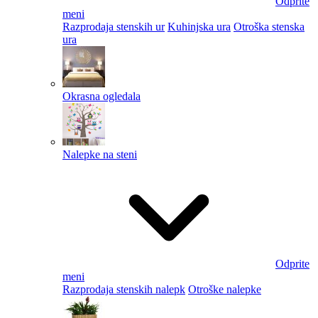
Odprite
meni
Razprodaja stenskih ur
Kuhinjska ura
Otroška stenska
ura
Okrasna ogledala
Nalepke na steni
Odprite
meni
Razprodaja stenskih nalepk
Otroške nalepke