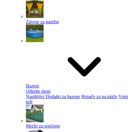
Zavese za gazebo
Bazeni
Odprite meni
Napihljivi
Dodatki za bazene
Brisače za na plažo
Vrtni
tuši
Mreže za senčenje