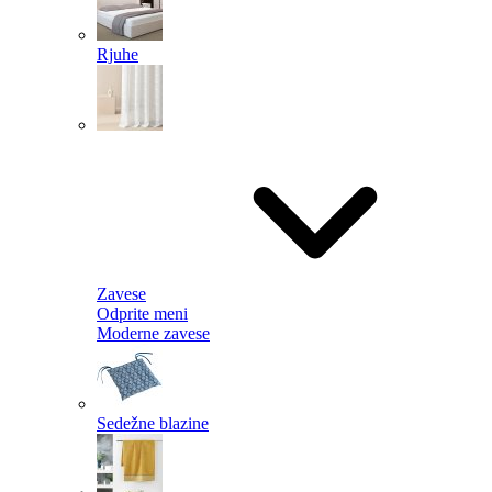
Rjuhe
Zavese
Odprite meni
Moderne zavese
Sedežne blazine