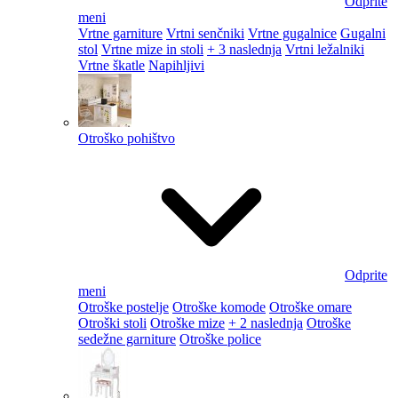
Odprite
meni
Vrtne garniture
Vrtni senčniki
Vrtne gugalnice
Gugalni
stol
Vrtne mize in stoli
+ 3 naslednja
Vrtni ležalniki
Vrtne škatle
Napihljivi
Otroško pohištvo
Odprite
meni
Otroške postelje
Otroške komode
Otroške omare
Otroški stoli
Otroške mize
+ 2 naslednja
Otroške
sedežne garniture
Otroške police