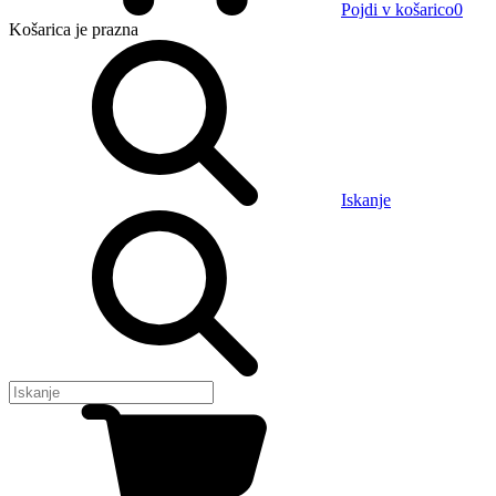
Pojdi v košarico
0
Košarica
je prazna
Iskanje