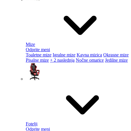
Mize
Odprite meni
Toaletne mize
Igralne mize
Kavna mizica
Okrasne mize
Pisalne mize
+ 2 naslednja
Nočne omarice
Jedilne mize
Fotelji
Odprite meni