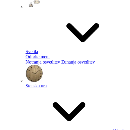
Svetila
Odprite meni
Notranja osvetlitev
Zunanja osvetlitev
Stenska ura