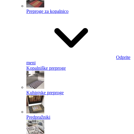
Preproge za kopalnico
Odprite
meni
Kopalniške preproge
Kuhinjske preproge
Predpražniki