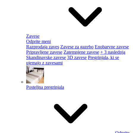
Zavese
Odprite meni
Razprodaja zaves
Zavese za gazebo
Enobarvne zavese
Pripravljene zavese
Zatemnjene zavese
+ 3 naslednja
Skandinavske zavese
3D zavese
Pregrinjala, ki se
ujemajo z zavesami
Posteljna pregrinjala
Odprite