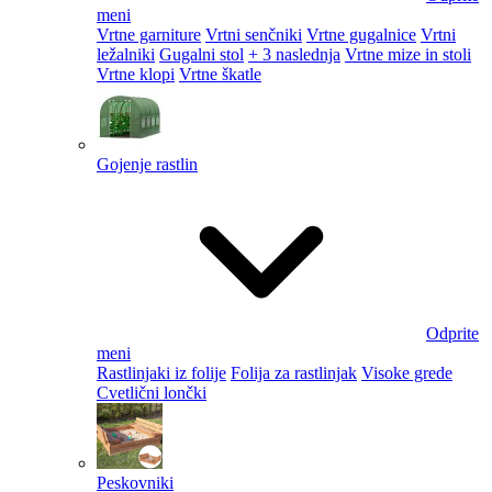
meni
Vrtne garniture
Vrtni senčniki
Vrtne gugalnice
Vrtni
ležalniki
Gugalni stol
+ 3 naslednja
Vrtne mize in stoli
Vrtne klopi
Vrtne škatle
Gojenje rastlin
Odprite
meni
Rastlinjaki iz folije
Folija za rastlinjak
Visoke grede
Cvetlični lončki
Peskovniki