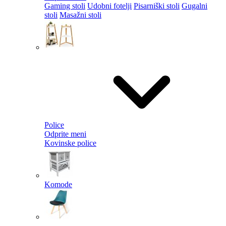
Gaming stoli
Udobni fotelji
Pisarniški stoli
Gugalni
stoli
Masažni stoli
Police
Odprite meni
Kovinske police
Komode