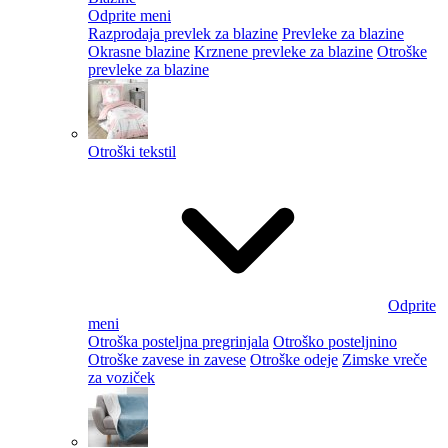
Odprite meni
Razprodaja prevlek za blazine
Prevleke za blazine
Okrasne blazine
Krznene prevleke za blazine
Otroške
prevleke za blazine
Otroški tekstil
Odprite
meni
Otroška posteljna pregrinjala
Otroško posteljnino
Otroške zavese in zavese
Otroške odeje
Zimske vreče
za voziček