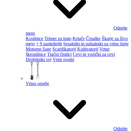
Odprite
meni
Kosilnice
Trimer za trato
Krtače
Črpalke
Škarje za živo
mejo
+ 9 naslednjih
Sesalniki in puhalniki za vrtno listje
Motorne žage
Scarifikatorji
Kultivatorji
Vrtne
škropilnice
Tlačni čistilci
Cevi in vozički za cevi
Drobilniki vej
Vrtni svedri
Vrtno orodje
Odprite