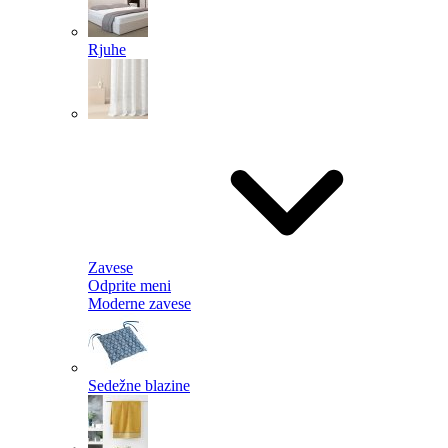
Rjuhe
Zavese
Odprite meni
Moderne zavese
Sedežne blazine