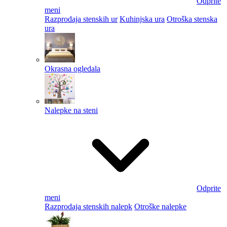
Odprite
meni
Razprodaja stenskih ur
Kuhinjska ura
Otroška stenska
ura
Okrasna ogledala
Nalepke na steni
Odprite
meni
Razprodaja stenskih nalepk
Otroške nalepke