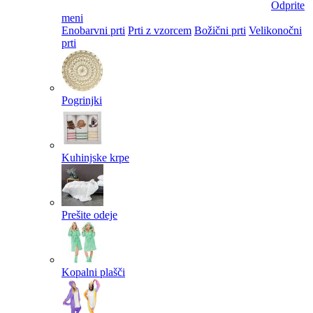
Odprite
meni
Enobarvni prti
Prti z vzorcem
Božični prti
Velikonočni
prti​
Pogrinjki
Kuhinjske krpe
Prešite odeje
Kopalni plašči