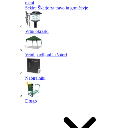
meni
Sekire
Škarje za travo in grmičevje
Vrtni okraski
Vrtni paviljoni in šotori
Nabiralniki
Drugo