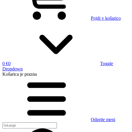
Pojdi v košarico
0 €
0
Toggle
Dropdown
Košarica
je prazna
Odprite meni