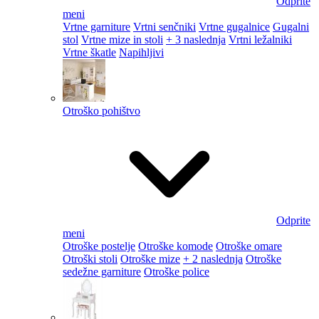
Odprite
meni
Vrtne garniture
Vrtni senčniki
Vrtne gugalnice
Gugalni
stol
Vrtne mize in stoli
+ 3 naslednja
Vrtni ležalniki
Vrtne škatle
Napihljivi
Otroško pohištvo
Odprite
meni
Otroške postelje
Otroške komode
Otroške omare
Otroški stoli
Otroške mize
+ 2 naslednja
Otroške
sedežne garniture
Otroške police