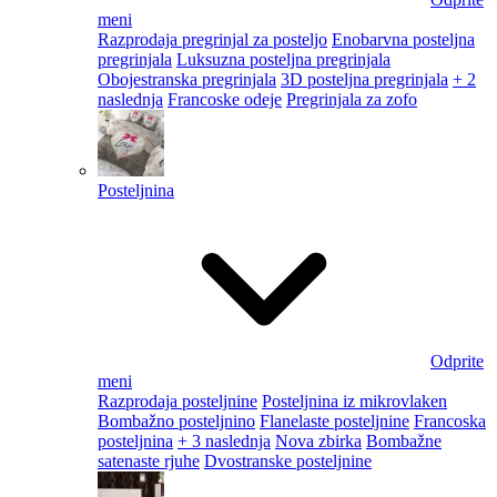
meni
Razprodaja pregrinjal za posteljo
Enobarvna posteljna
pregrinjala
Luksuzna posteljna pregrinjala
Obojestranska pregrinjala
3D posteljna pregrinjala
+ 2
naslednja
Francoske odeje
Pregrinjala za zofo
Posteljnina
Odprite
meni
Razprodaja posteljnine
Posteljnina iz mikrovlaken
Bombažno posteljnino
Flanelaste posteljnine
Francoska
posteljnina
+ 3 naslednja
Nova zbirka
Bombažne
satenaste rjuhe
Dvostranske posteljnine