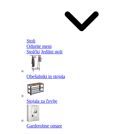
Stoli
Odprite meni
Stolčki
Jedilni stoli
Obešalniki in stojala
Stojala za čevlje
Garderobne omare