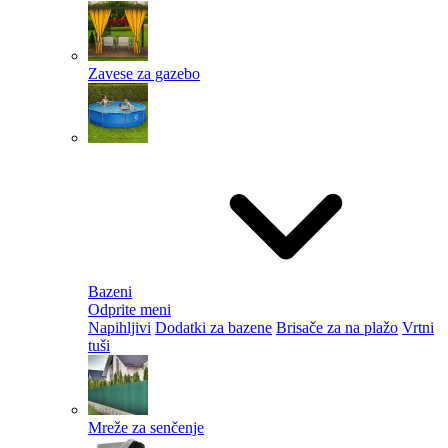
Zavese za gazebo
Bazeni
Odprite meni
Napihljivi
Dodatki za bazene
Brisače za na plažo
Vrtni
tuši
Mreže za senčenje