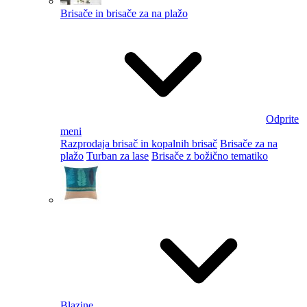
Brisače in brisače za na plažo
Odprite
meni
Razprodaja brisač in kopalnih brisač
Brisače za na
plažo
Turban za lase
Brisače z božično tematiko
Blazine