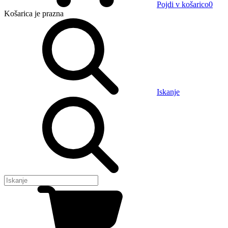
Pojdi v košarico
0
Košarica
je prazna
Iskanje