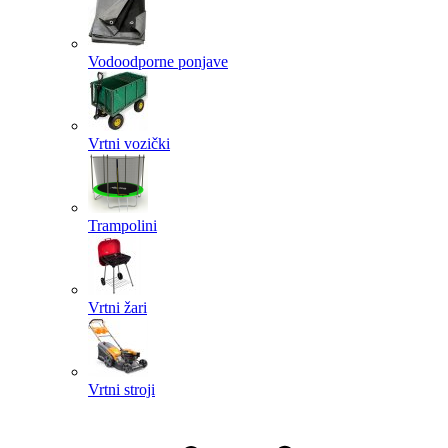
Vodoodporne ponjave
Vrtni vozički
Trampolini
Vrtni žari
Vrtni stroji