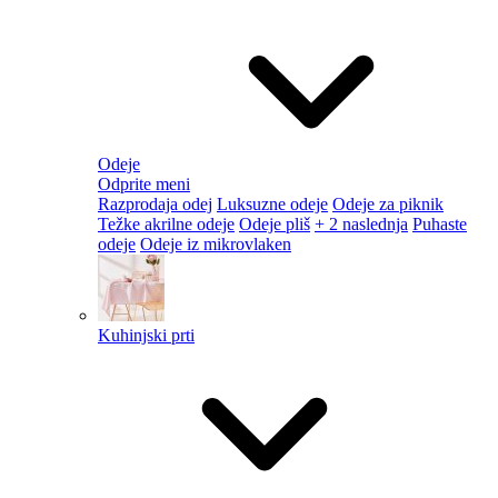
Odeje
Odprite meni
Razprodaja odej
Luksuzne odeje
Odeje za piknik
Težke akrilne odeje
Odeje pliš
+ 2 naslednja
Puhaste
odeje
Odeje iz mikrovlaken
Kuhinjski prti