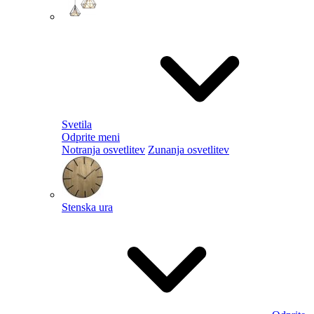
Svetila
Odprite meni
Notranja osvetlitev
Zunanja osvetlitev
Stenska ura