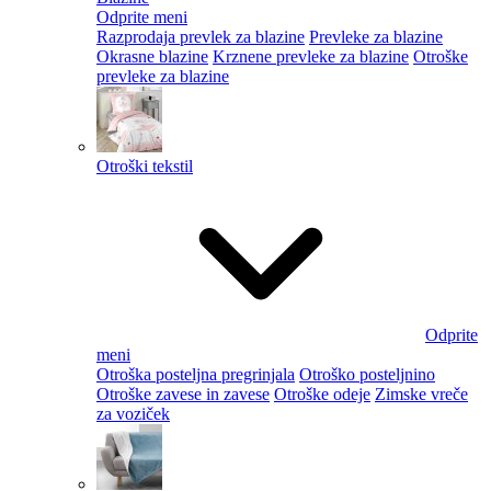
Odprite meni
Razprodaja prevlek za blazine
Prevleke za blazine
Okrasne blazine
Krznene prevleke za blazine
Otroške
prevleke za blazine
Otroški tekstil
Odprite
meni
Otroška posteljna pregrinjala
Otroško posteljnino
Otroške zavese in zavese
Otroške odeje
Zimske vreče
za voziček