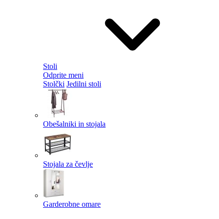
Stoli
Odprite meni
Stolčki
Jedilni stoli
Obešalniki in stojala
Stojala za čevlje
Garderobne omare