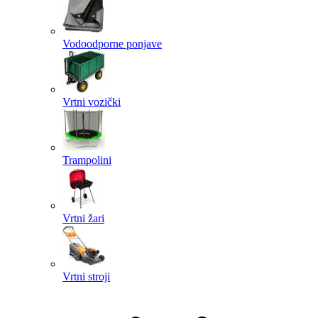
Vodoodporne ponjave
Vrtni vozički
Trampolini
Vrtni žari
Vrtni stroji