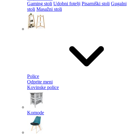
Gaming stoli
Udobni fotelji
Pisarniški stoli
Gugalni
stoli
Masažni stoli
Police
Odprite meni
Kovinske police
Komode