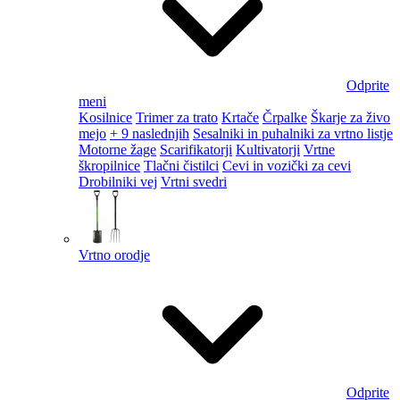
Odprite
meni
Kosilnice
Trimer za trato
Krtače
Črpalke
Škarje za živo
mejo
+ 9 naslednjih
Sesalniki in puhalniki za vrtno listje
Motorne žage
Scarifikatorji
Kultivatorji
Vrtne
škropilnice
Tlačni čistilci
Cevi in vozički za cevi
Drobilniki vej
Vrtni svedri
Vrtno orodje
Odprite