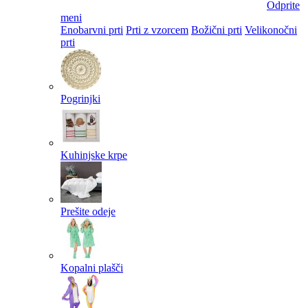
Odprite
meni
Enobarvni prti
Prti z vzorcem
Božični prti
Velikonočni
prti​
Pogrinjki
Kuhinjske krpe
Prešite odeje
Kopalni plašči