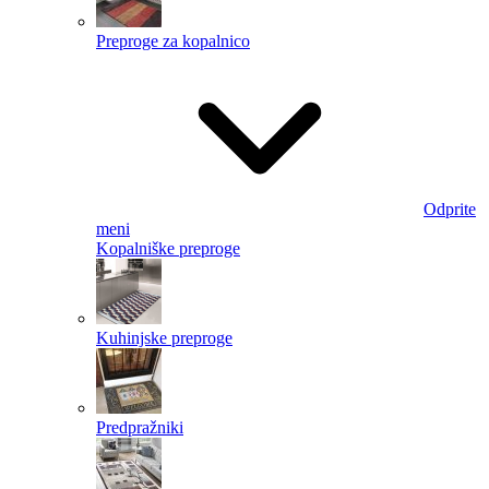
Preproge za kopalnico
Odprite
meni
Kopalniške preproge
Kuhinjske preproge
Predpražniki