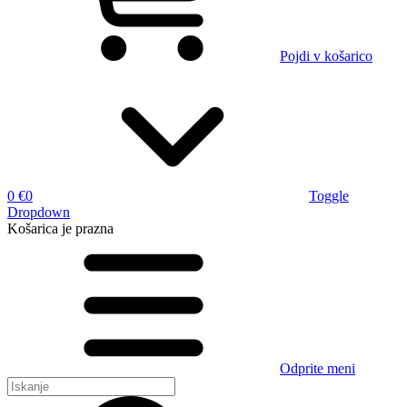
Pojdi v košarico
0 €
0
Toggle
Dropdown
Košarica
je prazna
Odprite meni