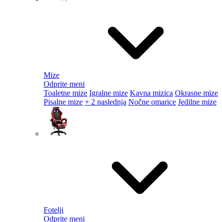
Mize
Odprite meni
Toaletne mize
Igralne mize
Kavna mizica
Okrasne mize
Pisalne mize
+ 2 naslednja
Nočne omarice
Jedilne mize
Fotelji
Odprite meni