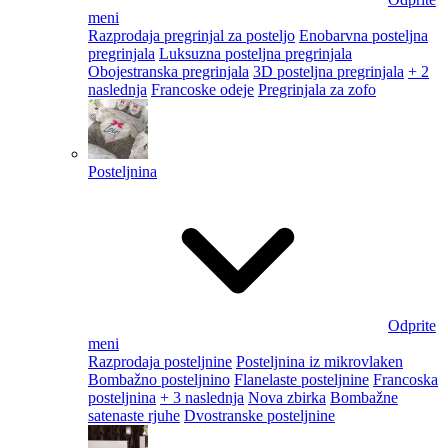
meni
Razprodaja pregrinjal za posteljo
Enobarvna posteljna
pregrinjala
Luksuzna posteljna pregrinjala
Obojestranska pregrinjala
3D posteljna pregrinjala
+ 2
naslednja
Francoske odeje
Pregrinjala za zofo
Posteljnina
Odprite
meni
Razprodaja posteljnine
Posteljnina iz mikrovlaken
Bombažno posteljnino
Flanelaste posteljnine
Francoska
posteljnina
+ 3 naslednja
Nova zbirka
Bombažne
satenaste rjuhe
Dvostranske posteljnine