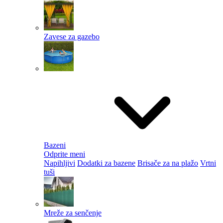
Zavese za gazebo
Bazeni
Odprite meni
Napihljivi
Dodatki za bazene
Brisače za na plažo
Vrtni
tuši
Mreže za senčenje