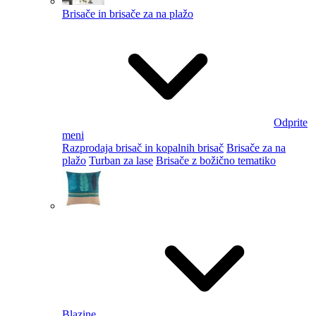
Brisače in brisače za na plažo
Odprite
meni
Razprodaja brisač in kopalnih brisač
Brisače za na
plažo
Turban za lase
Brisače z božično tematiko
Blazine