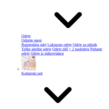
Odeje
Odprite meni
Razprodaja odej
Luksuzne odeje
Odeje za piknik
Težke akrilne odeje
Odeje pliš
+ 2 naslednja
Puhaste
odeje
Odeje iz mikrovlaken
Kuhinjski prti