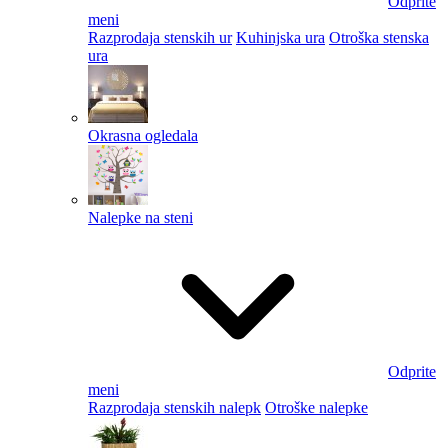
Odprite
meni
Razprodaja stenskih ur
Kuhinjska ura
Otroška stenska
ura
Okrasna ogledala
Nalepke na steni
Odprite
meni
Razprodaja stenskih nalepk
Otroške nalepke