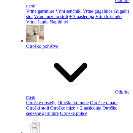
Odprite
meni
Vrtne garniture
Vrtni senčniki
Vrtne gugalnice
Gugalni
stol
Vrtne mize in stoli
+ 3 naslednja
Vrtni ležalniki
Vrtne škatle
Napihljivi
Otroško pohištvo
Odprite
meni
Otroške postelje
Otroške komode
Otroške omare
Otroški stoli
Otroške mize
+ 2 naslednja
Otroške
sedežne garniture
Otroške police