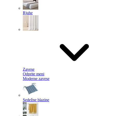
Rjuhe
Zavese
Odprite meni
Moderne zavese
Sedežne blazine