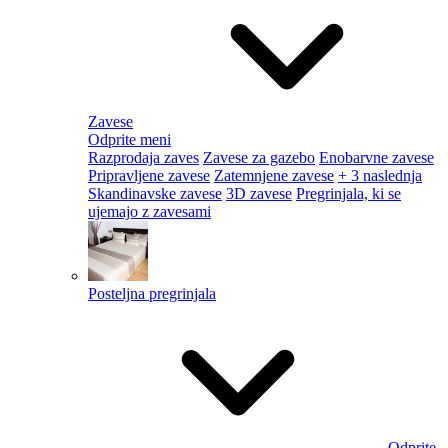
Zavese
Odprite meni
Razprodaja zaves
Zavese za gazebo
Enobarvne zavese
Pripravljene zavese
Zatemnjene zavese
+ 3 naslednja
Skandinavske zavese
3D zavese
Pregrinjala, ki se
ujemajo z zavesami
Posteljna pregrinjala
Odprite