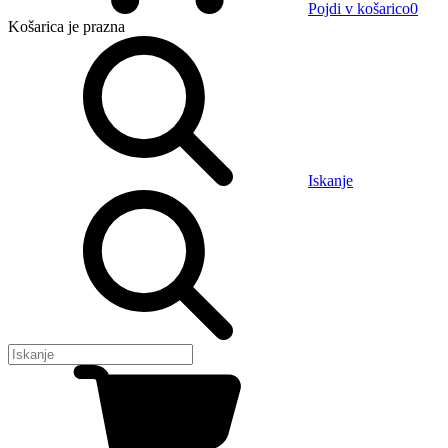
Pojdi v košarico
0
Košarica
je prazna
Iskanje