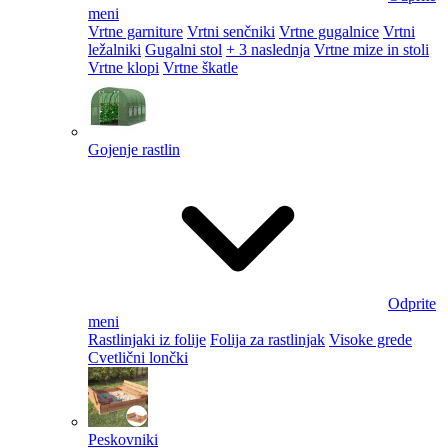
meni
Vrtne garniture
Vrtni senčniki
Vrtne gugalnice
Vrtni
ležalniki
Gugalni stol
+ 3 naslednja
Vrtne mize in stoli
Vrtne klopi
Vrtne škatle
Gojenje rastlin
Odprite
meni
Rastlinjaki iz folije
Folija za rastlinjak
Visoke grede
Cvetlični lončki
Peskovniki