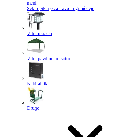
meni
Sekire
Škarje za travo in grmičevje
Vrtni okraski
Vrtni paviljoni in šotori
Nabiralniki
Drugo