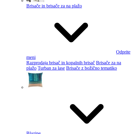
Brisače in brisače za na plažo
Odprite
meni
Razprodaja brisač in kopalnih brisač
Brisače za na
plažo
Turban za lase
Brisače z božično tematiko
Blazine