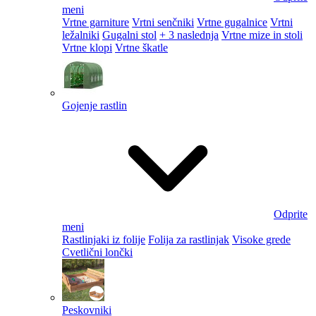
meni
Vrtne garniture
Vrtni senčniki
Vrtne gugalnice
Vrtni
ležalniki
Gugalni stol
+ 3 naslednja
Vrtne mize in stoli
Vrtne klopi
Vrtne škatle
Gojenje rastlin
Odprite
meni
Rastlinjaki iz folije
Folija za rastlinjak
Visoke grede
Cvetlični lončki
Peskovniki