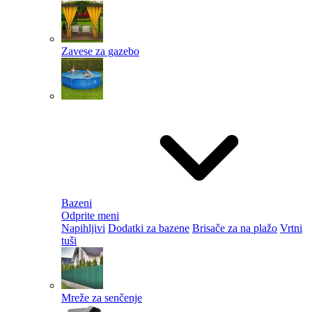
Zavese za gazebo
Bazeni
Odprite meni
Napihljivi
Dodatki za bazene
Brisače za na plažo
Vrtni
tuši
Mreže za senčenje