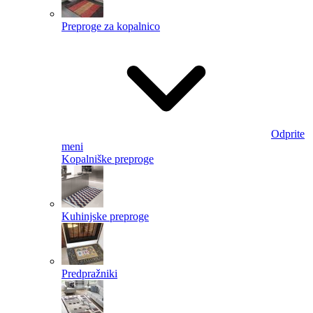
Preproge za kopalnico
Odprite
meni
Kopalniške preproge
Kuhinjske preproge
Predpražniki