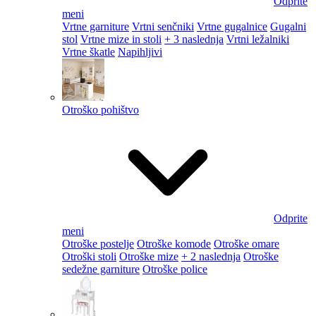
Odprite
meni
Vrtne garniture
Vrtni senčniki
Vrtne gugalnice
Gugalni
stol
Vrtne mize in stoli
+ 3 naslednja
Vrtni ležalniki
Vrtne škatle
Napihljivi
Otroško pohištvo
Odprite
meni
Otroške postelje
Otroške komode
Otroške omare
Otroški stoli
Otroške mize
+ 2 naslednja
Otroške
sedežne garniture
Otroške police