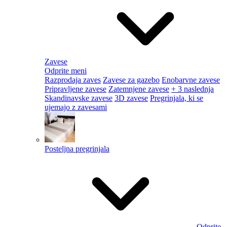
Zavese
Odprite meni
Razprodaja zaves
Zavese za gazebo
Enobarvne zavese
Pripravljene zavese
Zatemnjene zavese
+ 3 naslednja
Skandinavske zavese
3D zavese
Pregrinjala, ki se
ujemajo z zavesami
Posteljna pregrinjala
Odprite