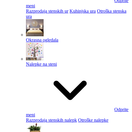
Odprite
meni
Razprodaja stenskih ur
Kuhinjska ura
Otroška stenska
ura
Okrasna ogledala
Nalepke na steni
Odprite
meni
Razprodaja stenskih nalepk
Otroške nalepke