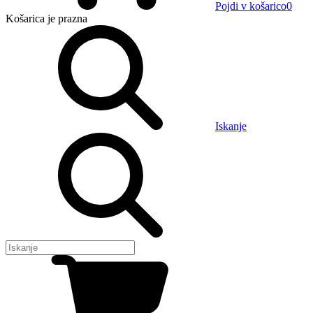
Pojdi v košarico
0
Košarica
je prazna
Iskanje