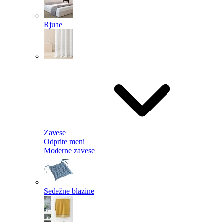
Rjuhe
Zavese
Odprite meni
Moderne zavese
Sedežne blazine