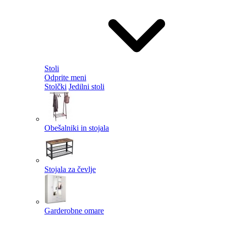
Stoli
Odprite meni
Stolčki
Jedilni stoli
Obešalniki in stojala
Stojala za čevlje
Garderobne omare