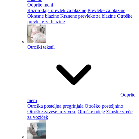
Odprite meni
Razprodaja prevlek za blazine
Prevleke za blazine
Okrasne blazine
Krznene prevleke za blazine
Otroške
prevleke za blazine
Otroški tekstil
Odprite
meni
Otroška posteljna pregrinjala
Otroško posteljnino
Otroške zavese in zavese
Otroške odeje
Zimske vreče
za voziček