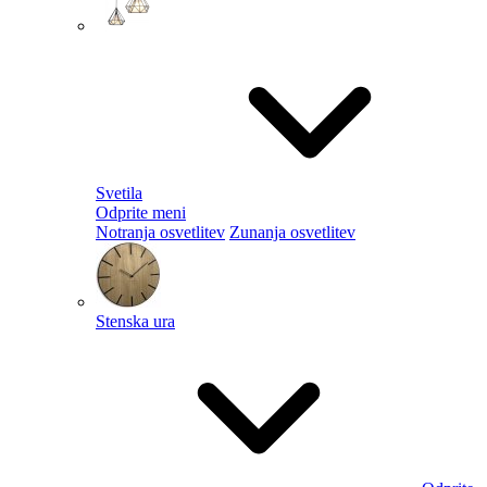
Svetila
Odprite meni
Notranja osvetlitev
Zunanja osvetlitev
Stenska ura