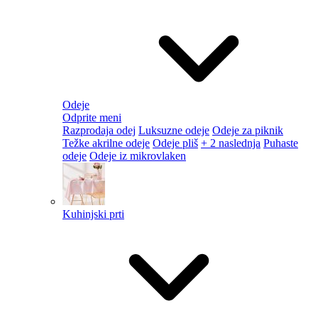
Odeje
Odprite meni
Razprodaja odej
Luksuzne odeje
Odeje za piknik
Težke akrilne odeje
Odeje pliš
+ 2 naslednja
Puhaste
odeje
Odeje iz mikrovlaken
Kuhinjski prti