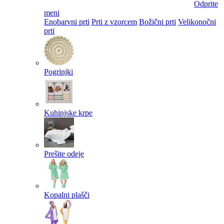
Odprite
meni
Enobarvni prti
Prti z vzorcem
Božični prti
Velikonočni
prti​
Pogrinjki
Kuhinjske krpe
Prešite odeje
Kopalni plašči