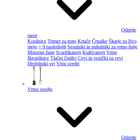
Odprite
meni
Kosilnice
Trimer za trato
Krtače
Črpalke
Škarje za živo
mejo
+ 9 naslednjih
Sesalniki in puhalniki za vrtno listje
Motorne žage
Scarifikatorji
Kultivatorji
Vrtne
škropilnice
Tlačni čistilci
Cevi in vozički za cevi
Drobilniki vej
Vrtni svedri
Vrtno orodje
Odprite