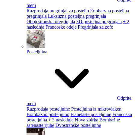
meni
Razprodaja pregrinjal za posteljo
Enobarvna posteljna
pregrinjala
Luksuzna posteljna pregrinjala
Obojestranska pregrinjala
3D posteljna pregrinjala
+ 2
naslednja
Francoske odeje
Pregrinjala za zofo
Posteljnina
Odprite
meni
Razprodaja posteljnine
Posteljnina iz mikrovlaken
Bombažno posteljnino
Flanelaste posteljnine
Francoska
posteljnina
+ 3 naslednja
Nova zbirka
Bombažne
satenaste rjuhe
Dvostranske posteljnine