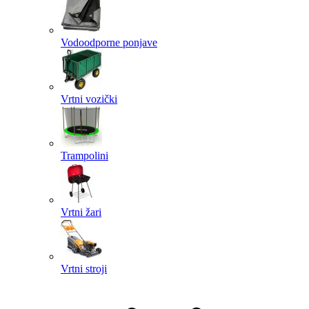
Vodoodporne ponjave
Vrtni vozički
Trampolini
Vrtni žari
Vrtni stroji