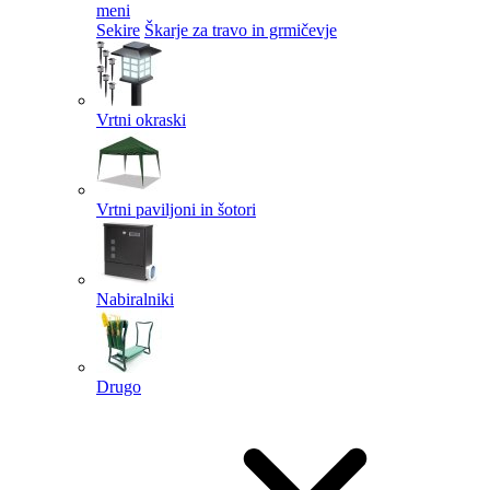
meni
Sekire
Škarje za travo in grmičevje
Vrtni okraski
Vrtni paviljoni in šotori
Nabiralniki
Drugo