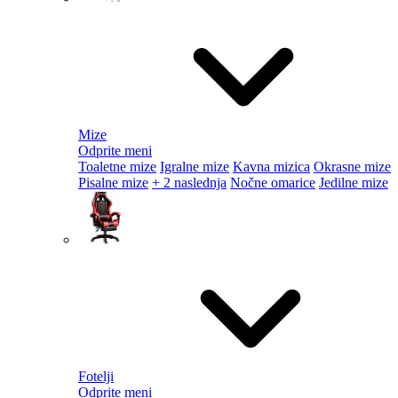
Mize
Odprite meni
Toaletne mize
Igralne mize
Kavna mizica
Okrasne mize
Pisalne mize
+ 2 naslednja
Nočne omarice
Jedilne mize
Fotelji
Odprite meni