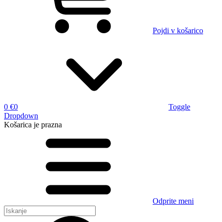
Pojdi v košarico
0 €
0
Toggle
Dropdown
Košarica
je prazna
Odprite meni