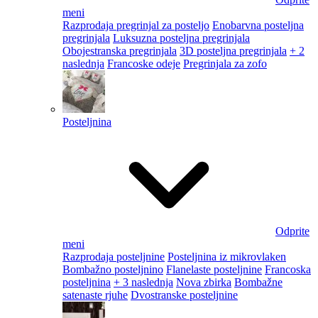
meni
Razprodaja pregrinjal za posteljo
Enobarvna posteljna
pregrinjala
Luksuzna posteljna pregrinjala
Obojestranska pregrinjala
3D posteljna pregrinjala
+ 2
naslednja
Francoske odeje
Pregrinjala za zofo
Posteljnina
Odprite
meni
Razprodaja posteljnine
Posteljnina iz mikrovlaken
Bombažno posteljnino
Flanelaste posteljnine
Francoska
posteljnina
+ 3 naslednja
Nova zbirka
Bombažne
satenaste rjuhe
Dvostranske posteljnine