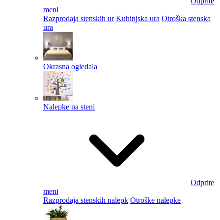
Odprite
meni
Razprodaja stenskih ur
Kuhinjska ura
Otroška stenska
ura
Okrasna ogledala
Nalepke na steni
Odprite
meni
Razprodaja stenskih nalepk
Otroške nalepke