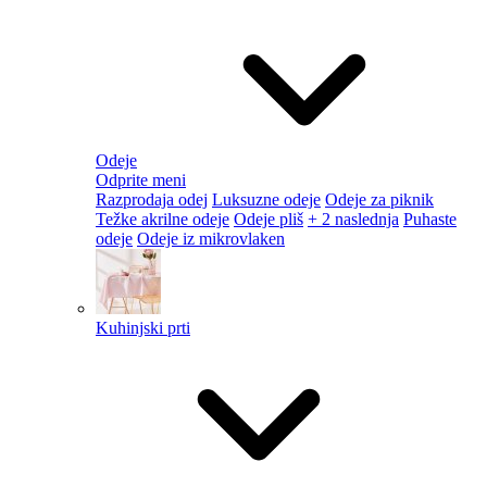
Odeje
Odprite meni
Razprodaja odej
Luksuzne odeje
Odeje za piknik
Težke akrilne odeje
Odeje pliš
+ 2 naslednja
Puhaste
odeje
Odeje iz mikrovlaken
Kuhinjski prti