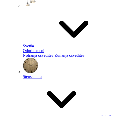
Svetila
Odprite meni
Notranja osvetlitev
Zunanja osvetlitev
Stenska ura