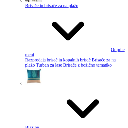
Brisače in brisače za na plažo
Odprite
meni
Razprodaja brisač in kopalnih brisač
Brisače za na
plažo
Turban za lase
Brisače z božično tematiko
Blazine