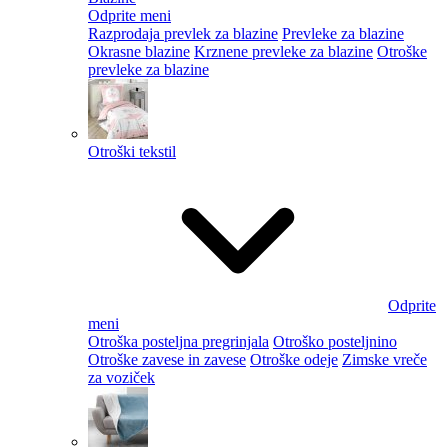
Odprite meni
Razprodaja prevlek za blazine
Prevleke za blazine
Okrasne blazine
Krznene prevleke za blazine
Otroške
prevleke za blazine
Otroški tekstil
Odprite
meni
Otroška posteljna pregrinjala
Otroško posteljnino
Otroške zavese in zavese
Otroške odeje
Zimske vreče
za voziček