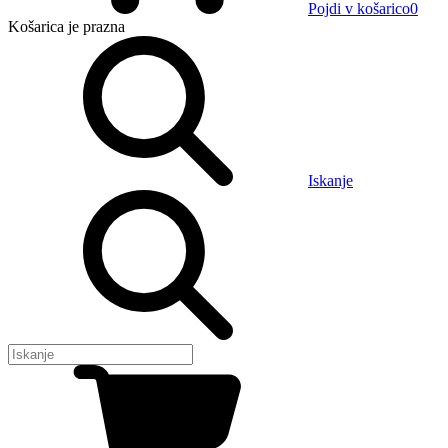
Pojdi v košarico
0
Košarica
je prazna
Iskanje