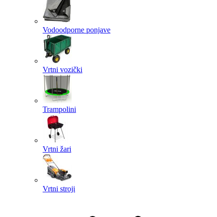
Vodoodporne ponjave
Vrtni vozički
Trampolini
Vrtni žari
Vrtni stroji