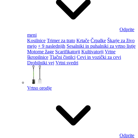
Odprite
meni
Kosilnice
Trimer za trato
Krtače
Črpalke
Škarje za živo
mejo
+ 9 naslednjih
Sesalniki in puhalniki za vrtno listje
Motorne žage
Scarifikatorji
Kultivatorji
Vrtne
škropilnice
Tlačni čistilci
Cevi in vozički za cevi
Drobilniki vej
Vrtni svedri
Vrtno orodje
Odprite