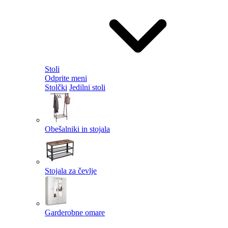
Stoli
Odprite meni
Stolčki
Jedilni stoli
Obešalniki in stojala
Stojala za čevlje
Garderobne omare