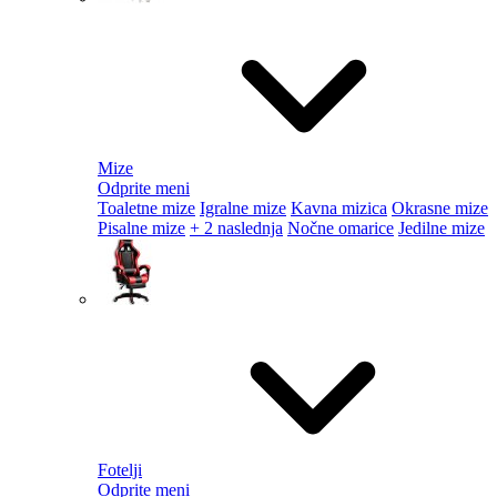
Mize
Odprite meni
Toaletne mize
Igralne mize
Kavna mizica
Okrasne mize
Pisalne mize
+ 2 naslednja
Nočne omarice
Jedilne mize
Fotelji
Odprite meni