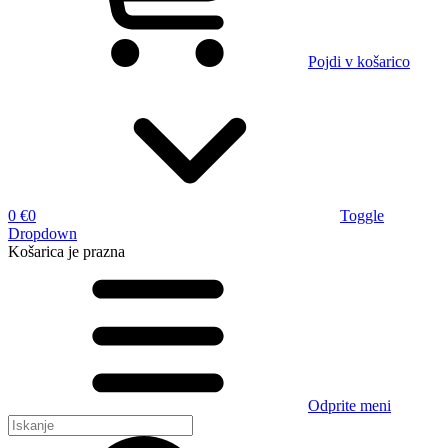
Pojdi v košarico
0 €
0
Toggle
Dropdown
Košarica
je prazna
Odprite meni