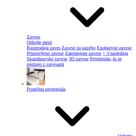
Zavese
Odprite meni
Razprodaja zaves
Zavese za gazebo
Enobarvne zavese
Pripravljene zavese
Zatemnjene zavese
+ 3 naslednja
Skandinavske zavese
3D zavese
Pregrinjala, ki se
ujemajo z zavesami
Posteljna pregrinjala
Odprite