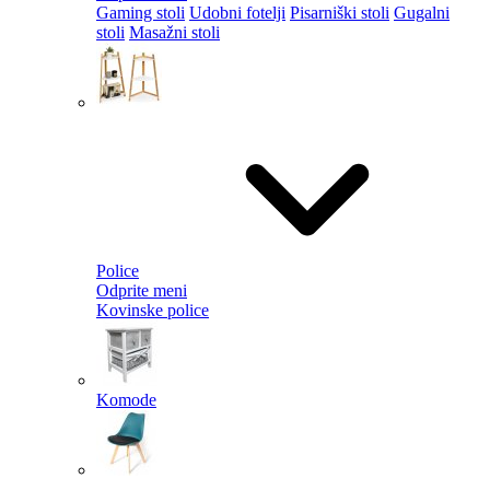
Gaming stoli
Udobni fotelji
Pisarniški stoli
Gugalni
stoli
Masažni stoli
Police
Odprite meni
Kovinske police
Komode