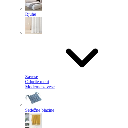
Rjuhe
Zavese
Odprite meni
Moderne zavese
Sedežne blazine