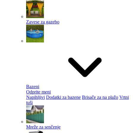
Zavese za gazebo
Bazeni
Odprite meni
Napihljivi
Dodatki za bazene
Brisače za na plažo
Vrtni
tuši
Mreže za senčenje