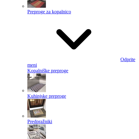
Preproge za kopalnico
Odprite
meni
Kopalniške preproge
Kuhinjske preproge
Predpražniki