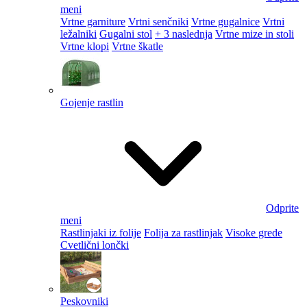
meni
Vrtne garniture
Vrtni senčniki
Vrtne gugalnice
Vrtni
ležalniki
Gugalni stol
+ 3 naslednja
Vrtne mize in stoli
Vrtne klopi
Vrtne škatle
Gojenje rastlin
Odprite
meni
Rastlinjaki iz folije
Folija za rastlinjak
Visoke grede
Cvetlični lončki
Peskovniki