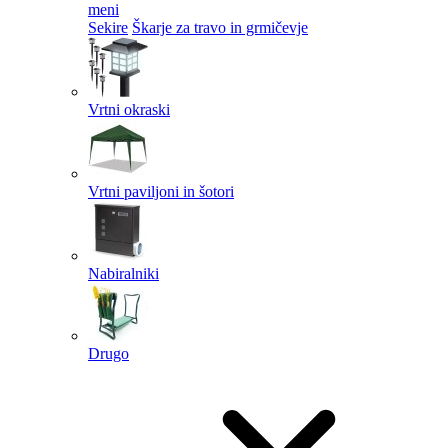
meni
Sekire
Škarje za travo in grmičevje
Vrtni okraski
Vrtni paviljoni in šotori
Nabiralniki
Drugo