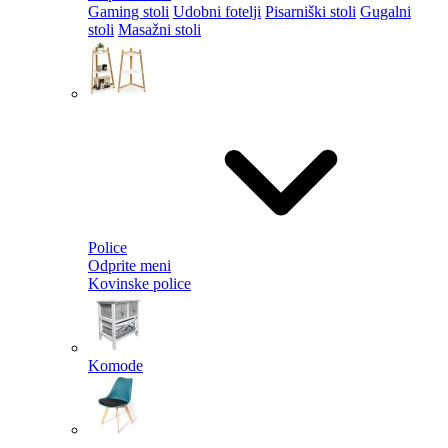
Gaming stoli
Udobni fotelji
Pisarniški stoli
Gugalni
stoli
Masažni stoli
Police
Odprite meni
Kovinske police
Komode