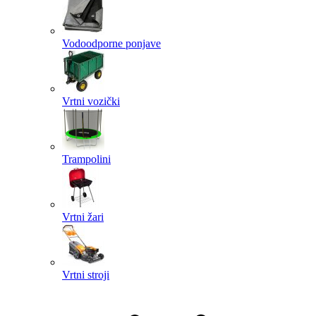
Vodoodporne ponjave
Vrtni vozički
Trampolini
Vrtni žari
Vrtni stroji