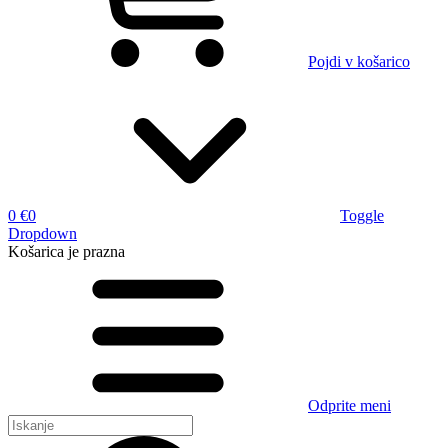
Pojdi v košarico
0 €
0
Toggle
Dropdown
Košarica
je prazna
Odprite meni