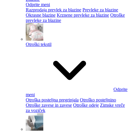
Odprite meni
Razprodaja prevlek za blazine
Prevleke za blazine
Okrasne blazine
Krznene prevleke za blazine
Otroške
prevleke za blazine
Otroški tekstil
Odprite
meni
Otroška posteljna pregrinjala
Otroško posteljnino
Otroške zavese in zavese
Otroške odeje
Zimske vreče
za voziček