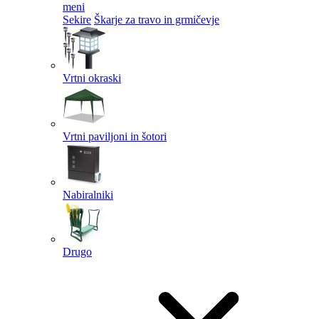
meni
Sekire
Škarje za travo in grmičevje
Vrtni okraski
Vrtni paviljoni in šotori
Nabiralniki
Drugo