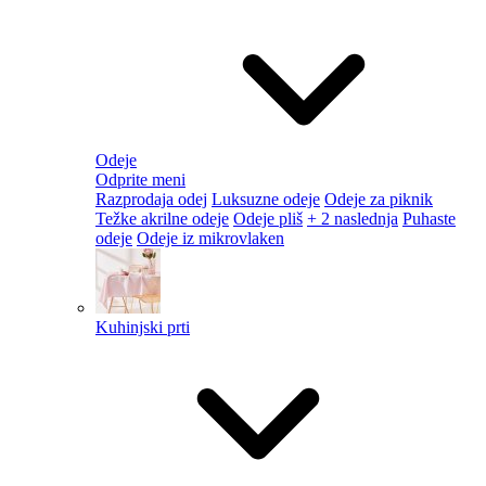
Odeje
Odprite meni
Razprodaja odej
Luksuzne odeje
Odeje za piknik
Težke akrilne odeje
Odeje pliš
+ 2 naslednja
Puhaste
odeje
Odeje iz mikrovlaken
Kuhinjski prti