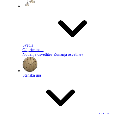
Svetila
Odprite meni
Notranja osvetlitev
Zunanja osvetlitev
Stenska ura