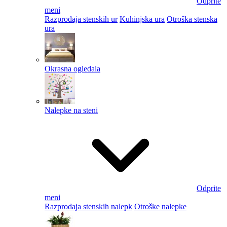
Odprite
meni
Razprodaja stenskih ur
Kuhinjska ura
Otroška stenska
ura
Okrasna ogledala
Nalepke na steni
Odprite
meni
Razprodaja stenskih nalepk
Otroške nalepke