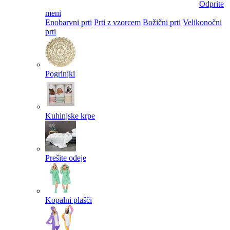
Odprite
meni
Enobarvni prti
Prti z vzorcem
Božični prti
Velikonočni
prti​
Pogrinjki
Kuhinjske krpe
Prešite odeje
Kopalni plašči