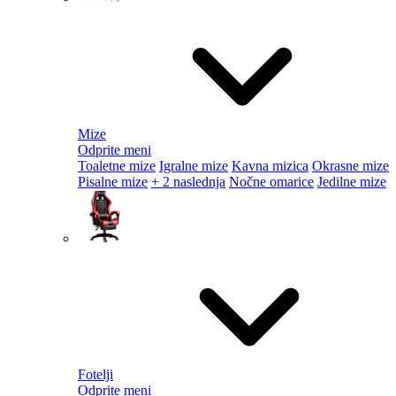
Mize
Odprite meni
Toaletne mize
Igralne mize
Kavna mizica
Okrasne mize
Pisalne mize
+ 2 naslednja
Nočne omarice
Jedilne mize
Fotelji
Odprite meni