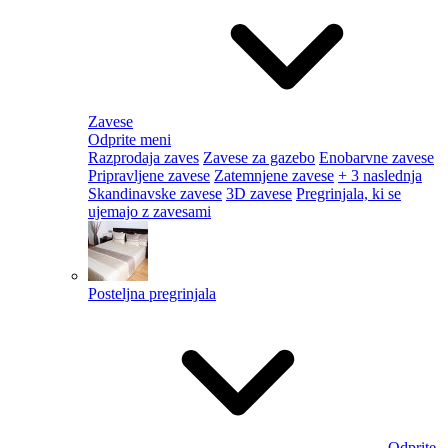
Zavese
Odprite meni
Razprodaja zaves
Zavese za gazebo
Enobarvne zavese
Pripravljene zavese
Zatemnjene zavese
+ 3 naslednja
Skandinavske zavese
3D zavese
Pregrinjala, ki se
ujemajo z zavesami
Posteljna pregrinjala
Odprite