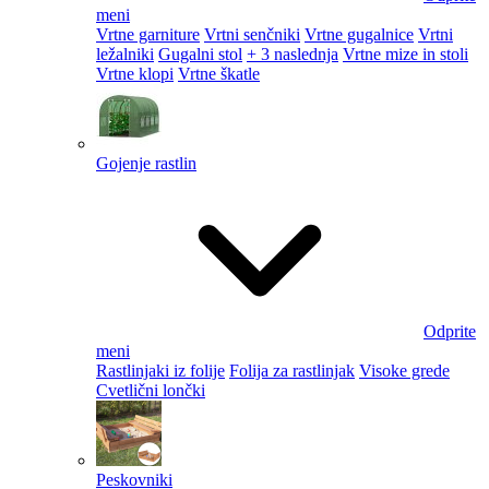
meni
Vrtne garniture
Vrtni senčniki
Vrtne gugalnice
Vrtni
ležalniki
Gugalni stol
+ 3 naslednja
Vrtne mize in stoli
Vrtne klopi
Vrtne škatle
Gojenje rastlin
Odprite
meni
Rastlinjaki iz folije
Folija za rastlinjak
Visoke grede
Cvetlični lončki
Peskovniki