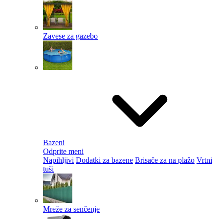
Zavese za gazebo
Bazeni
Odprite meni
Napihljivi
Dodatki za bazene
Brisače za na plažo
Vrtni
tuši
Mreže za senčenje