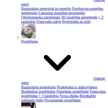
meni
Razprodaja pregrinjal za posteljo
Enobarvna posteljna
pregrinjala
Luksuzna posteljna pregrinjala
Obojestranska pregrinjala
3D posteljna pregrinjala
+ 2
naslednja
Francoske odeje
Pregrinjala za zofo
Posteljnina
Odprite
meni
Razprodaja posteljnine
Posteljnina iz mikrovlaken
Bombažno posteljnino
Flanelaste posteljnine
Francoska
posteljnina
+ 3 naslednja
Nova zbirka
Bombažne
satenaste rjuhe
Dvostranske posteljnine