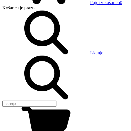
Pojdi v košarico
0
Košarica
je prazna
Iskanje