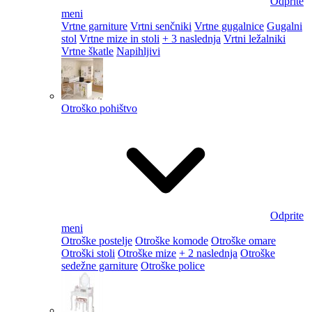
Odprite
meni
Vrtne garniture
Vrtni senčniki
Vrtne gugalnice
Gugalni
stol
Vrtne mize in stoli
+ 3 naslednja
Vrtni ležalniki
Vrtne škatle
Napihljivi
Otroško pohištvo
Odprite
meni
Otroške postelje
Otroške komode
Otroške omare
Otroški stoli
Otroške mize
+ 2 naslednja
Otroške
sedežne garniture
Otroške police