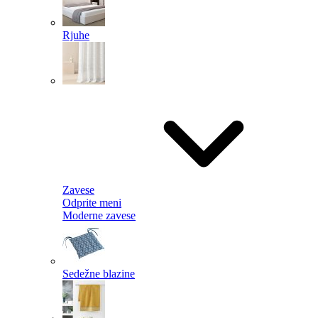
Rjuhe
Zavese
Odprite meni
Moderne zavese
Sedežne blazine