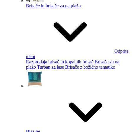
Brisače in brisače za na plažo
Odprite
meni
Razprodaja brisač in kopalnih brisač
Brisače za na
plažo
Turban za lase
Brisače z božično tematiko
Blazine