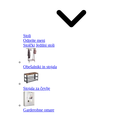
Stoli
Odprite meni
Stolčki
Jedilni stoli
Obešalniki in stojala
Stojala za čevlje
Garderobne omare