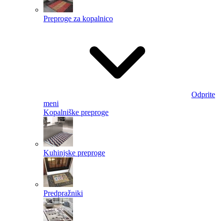
Preproge za kopalnico
Odprite
meni
Kopalniške preproge
Kuhinjske preproge
Predpražniki