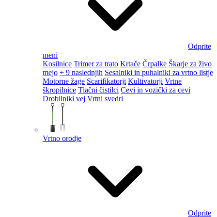
Odprite
meni
Kosilnice
Trimer za trato
Krtače
Črpalke
Škarje za živo
mejo
+ 9 naslednjih
Sesalniki in puhalniki za vrtno listje
Motorne žage
Scarifikatorji
Kultivatorji
Vrtne
škropilnice
Tlačni čistilci
Cevi in vozički za cevi
Drobilniki vej
Vrtni svedri
Vrtno orodje
Odprite