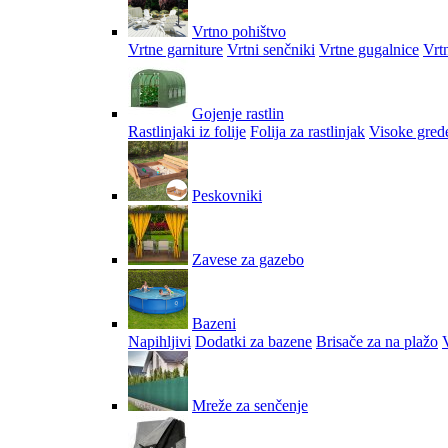
Vrtno pohištvo
Vrtne garniture
Vrtni senčniki
Vrtne gugalnice
Vrtn
Gojenje rastlin
Rastlinjaki iz folije
Folija za rastlinjak
Visoke gred
Peskovniki
Zavese za gazebo
Bazeni
Napihljivi
Dodatki za bazene
Brisače za na plažo
V
Mreže za senčenje