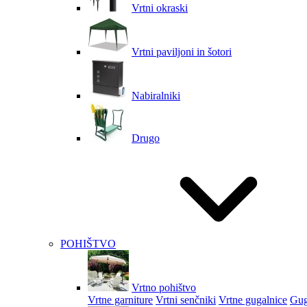
Vrtni okraski
Vrtni paviljoni in šotori
Nabiralniki
Drugo
POHIŠTVO
Vrtno pohištvo
Vrtne garniture
Vrtni senčniki
Vrtne gugalnice
Gug