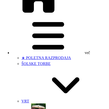
več
☀️ POLETNA RAZPRODAJA
ŠOLSKE TORBE
VRT