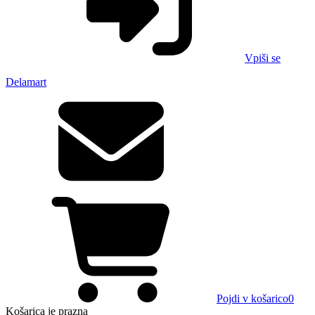
Vpiši se
Delamart
Pojdi v košarico
0
Košarica
je prazna