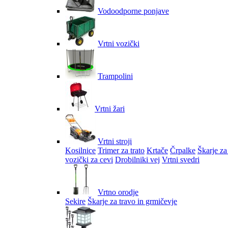
Vodoodporne ponjave
Vrtni vozički
Trampolini
Vrtni žari
Vrtni stroji
Kosilnice
Trimer za trato
Krtače
Črpalke
Škarje za
vozički za cevi
Drobilniki vej
Vrtni svedri
Vrtno orodje
Sekire
Škarje za travo in grmičevje