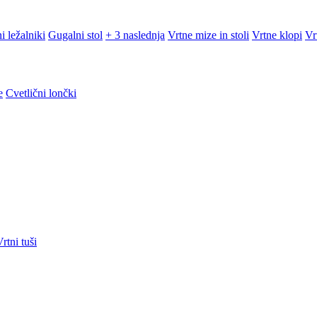
i ležalniki
Gugalni stol
+ 3 naslednja
Vrtne mize in stoli
Vrtne klopi
Vr
e
Cvetlični lončki
rtni tuši