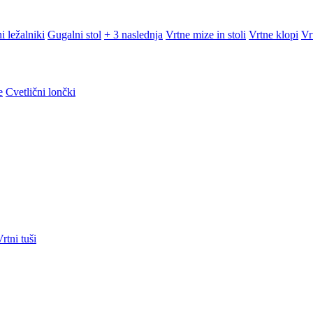
i ležalniki
Gugalni stol
+ 3 naslednja
Vrtne mize in stoli
Vrtne klopi
Vr
e
Cvetlični lončki
rtni tuši