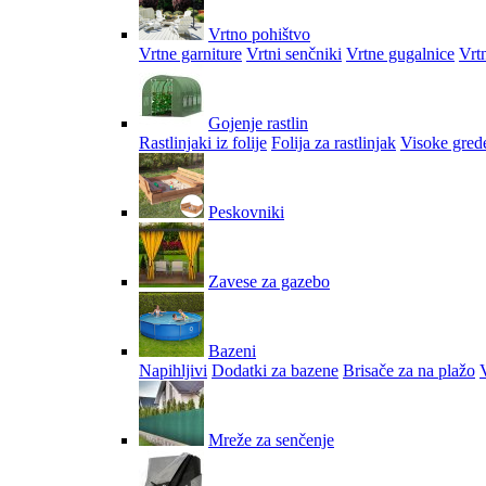
Vrtno pohištvo
Vrtne garniture
Vrtni senčniki
Vrtne gugalnice
Vrtn
Gojenje rastlin
Rastlinjaki iz folije
Folija za rastlinjak
Visoke gred
Peskovniki
Zavese za gazebo
Bazeni
Napihljivi
Dodatki za bazene
Brisače za na plažo
V
Mreže za senčenje