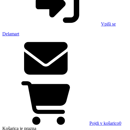
Vpiši se
Delamart
Pojdi v košarico
0
Košarica
je prazna