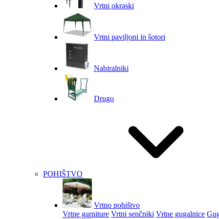
Vrtni okraski
Vrtni paviljoni in šotori
Nabiralniki
Drugo
POHIŠTVO
Vrtno pohištvo
Vrtne garniture
Vrtni senčniki
Vrtne gugalnice
Gug