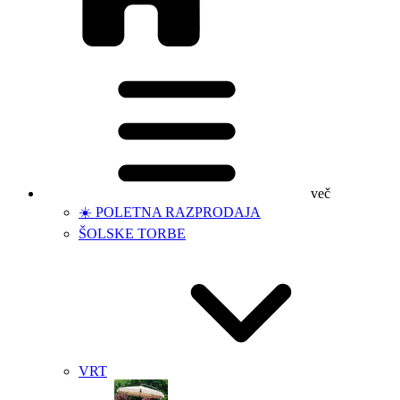
več
☀️ POLETNA RAZPRODAJA
ŠOLSKE TORBE
VRT