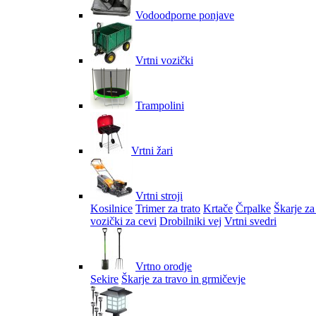
Vodoodporne ponjave
Vrtni vozički
Trampolini
Vrtni žari
Vrtni stroji
Kosilnice
Trimer za trato
Krtače
Črpalke
Škarje za
vozički za cevi
Drobilniki vej
Vrtni svedri
Vrtno orodje
Sekire
Škarje za travo in grmičevje